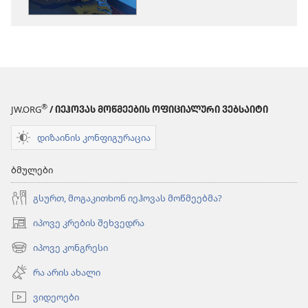
ვიგრძნობთ
ვიგრძნობთ
თავს
თავს
უსაფრთხოდ?
უსაფრთხო
®
JW.ORG
/ ᲘᲔᲰᲝᲕᲐᲡ ᲛᲝᲬᲛᲔᲔᲑᲘᲡ ᲝᲤᲘᲪᲘᲐᲚᲣᲠᲘ ᲕᲔᲑᲡᲐᲘᲢᲘ
დიზაინის კონფიგურაცია
ბმულები
გსურთ, მოგაკითხონ იეჰოვას მოწმეებმა?
იპოვე კრების შეხვედრა
(გაიხსნება
ახალი
იპოვე კონგრესი
(გაიხსნება
ფანჯარა)
ახალი
რა არის ახალი
ფანჯარა)
ვიდეოები