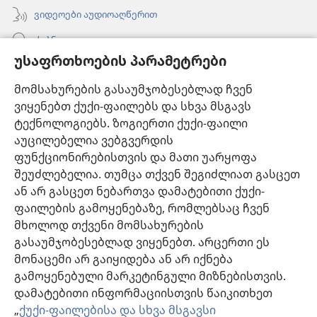
ვიდეოები აუდიოაღწერით
ძებნა
უსაფრთხოების პარამეტრები
ინფორმაცია ექიმებისთვის
მომსახურების გასაუმჯობესებლად ჩვენ
ინფორმაცია ოფიციალური პირებისთვის
ვიყენებთ ქუქი-ფაილებს და სხვა მსგავს
დახმარება
ტექნოლოგიებს. ზოგიერთი ქუქი-ფაილი
აუცილებელია ვებგვერდის
შესაწირავები
ფუნქციონირებისთვის და მათი უარყოფა
(გაიხსნება
ახალი
შეუძლებელია. თუმცა თქვენ შეგიძლიათ გასცეთ
ფანჯარა)
ან არ გასცეთ ნებართვა დამატებითი ქუქი-
საგუშაგო კოშკის ონლაინ ბიბლიოთეკა™
(გაიხსნება
ფაილების გამოყენებაზე, რომლებსაც ჩვენ
ახალი
®
JW Hub
მხოლოდ თქვენი მომსახურების
ფანჯარა)
(გაიხსნება
გასაუმჯობესებლად ვიყენებთ. არცერთი ეს
ახალი
®
JW ბიბლიოთეკა
ფანჯარა)
მონაცემი არ გაიყიდება ან არ იქნება
გამოყენებული მარკეტინგული მიზნებისთვის.
„საგუშაგო კოშკის ბიბლიოთეკა“
დამატებითი ინფორმაციისთვის წაიკითხეთ
„
ქუქი-ფაილებისა და სხვა მსგავსი