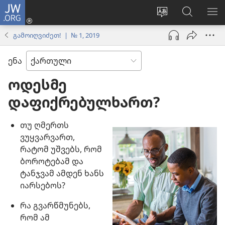
JW.ORG
შესვლა
(გაიხსნება
ვებსაიტის
ძებნა
მე
ახალი
ენის
ვებსაიტ
ნა
გამოიღვიძეთ! | № 1, 2019
ფანჯარა)
შეცვლა
JW.ORG
ენა
ოდესმე
დაფიქრებულხართ?
თუ ღმერთს
ვუყვარვართ,
რატომ უშვებს, რომ
ბოროტებამ და
ტანჯვამ ამდენ ხანს
იარსებოს?
რა გვარწმუნებს,
რომ ამ