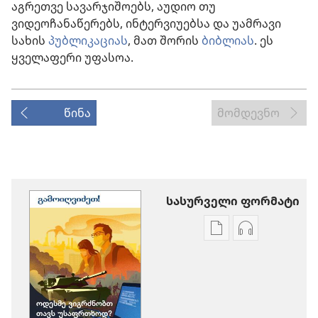
აგრეთვე სავარჯიშოებს, აუდიო თუ
ვიდეოჩანაწერებს, ინტერვიუებსა და უამრავი
სახის
პუბლიკაციას
, მათ შორის
ბიბლიას
. ეს
ყველაფერი უფასოა.
წინა
მომდევნო
სასურველი ფორმატი
პუბლიკაციების
აუდიოჩანაწ
ჩამოტვირთვის
ჩამოტვირთ
ვარიანტები
ვარიანტები
ᲒᲐᲛᲝᲘᲦᲕᲘᲫᲔᲗ!
ᲒᲐᲛᲝᲘᲦᲕᲘᲫ
ოდესმე
ოდესმე