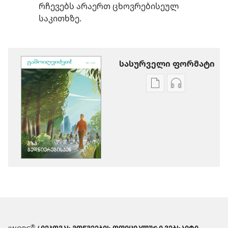
რჩევებს არაერთ ცხოვრებისეულ
საკითხზე.
სასურველი ფორმატი
პუბლიკაციების
აუდიოჩანაწ
ჩამოტვირთვის
ჩამოტვირთ
ვარიანტები
ვარიანტები
ᲒᲐᲛᲝᲘᲦᲕᲘᲫᲔᲗ!
ᲒᲐᲛᲝᲘᲦᲕᲘᲫ
გზა
გზა
ბედნიერებისკენ
ბედნიერები
®