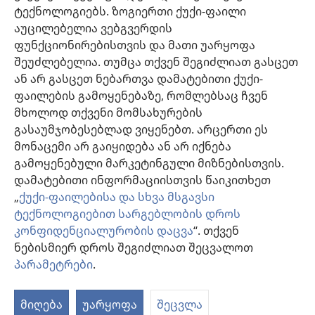
დახმარება
ტექნოლოგიებს. ზოგიერთი ქუქი-ფაილი
აუცილებელია ვებგვერდის
შესაწირავები
ფუნქციონირებისთვის და მათი უარყოფა
(გაიხსნება
ახალი
შეუძლებელია. თუმცა თქვენ შეგიძლიათ გასცეთ
ფანჯარა)
ან არ გასცეთ ნებართვა დამატებითი ქუქი-
საგუშაგო კოშკის ონლაინ ბიბლიოთეკა™
(გაიხსნება
ფაილების გამოყენებაზე, რომლებსაც ჩვენ
ახალი
®
JW Hub
მხოლოდ თქვენი მომსახურების
ფანჯარა)
(გაიხსნება
გასაუმჯობესებლად ვიყენებთ. არცერთი ეს
ახალი
®
JW ბიბლიოთეკა
ფანჯარა)
მონაცემი არ გაიყიდება ან არ იქნება
გამოყენებული მარკეტინგული მიზნებისთვის.
„საგუშაგო კოშკის ბიბლიოთეკა“
დამატებითი ინფორმაციისთვის წაიკითხეთ
„
ქუქი-ფაილებისა და სხვა მსგავსი
ტექნოლოგიებით სარგებლობის დროს
კონფიდენციალურობის დაცვა
“. თქვენ
Copyright
© 2026 Watch Tower Bible and Tract Society of Pennsylvania.
ნებისმიერ დროს შეგიძლიათ შეცვალოთ
ᲡᲐᲠᲒᲔᲑᲚᲝᲑᲘᲡ ᲬᲔᲡᲔᲑᲘ
|
ᲙᲝᲜᲤᲘᲓᲔᲜᲪᲘᲐᲚᲣᲠᲝᲑᲘᲡ ᲞᲝᲚᲘᲢᲘᲙᲐ
პარამეტრები
.
|
ᲣᲡᲐᲤᲠᲗᲮᲝᲔᲑᲘᲡ ᲞᲐᲠᲐᲛᲔᲢᲠᲔᲑᲘ
მიღება
უარყოფა
შეცვლა