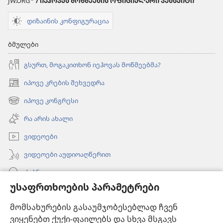
JW.ORG
/ ᲘᲔᲰᲝᲕᲐᲡ ᲛᲝᲬᲛᲔᲔᲑᲘᲡ ᲝᲤᲘᲪᲘᲐᲚᲣᲠᲘ ᲕᲔᲑᲡᲐᲘᲢᲘ
დიზაინის კონფიგურაცია
ბმულები
გსურთ, მოგაკითხონ იეჰოვას მოწმეებმა?
იპოვე კრების შეხვედრა
(გაიხსნება
ახალი
იპოვე კონგრესი
(გაიხსნება
ფანჯარა)
ახალი
რა არის ახალი
ფანჯარა)
ვიდეოები
ვიდეოები აუდიოაღწერით
ძებნა
უსაფრთხოების პარამეტრები
ინფორმაცია ექიმებისთვის
მომსახურების გასაუმჯობესებლად ჩვენ
ინფორმაცია ოფიციალური პირებისთვის
ვიყენებთ ქუქი-ფაილებს და სხვა მსგავს