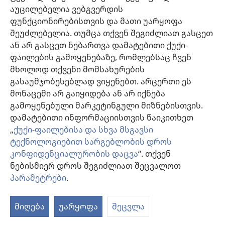
აუცილებელია ვებგვერდის
შესაწირავები
ფუნქციონირებისთვის და მათი უარყოფა
(გაიხსნება
ახალი
შეუძლებელია. თუმცა თქვენ შეგიძლიათ გასცეთ
ფანჯარა)
ან არ გასცეთ ნებართვა დამატებითი ქუქი-
საგუშაგო კოშკის ონლაინ ბიბლიოთეკა™
(გაიხსნება
ფაილების გამოყენებაზე, რომლებსაც ჩვენ
ახალი
®
JW Hub
მხოლოდ თქვენი მომსახურების
ფანჯარა)
(გაიხსნება
გასაუმჯობესებლად ვიყენებთ. არცერთი ეს
ახალი
®
JW ბიბლიოთეკა
ფანჯარა)
მონაცემი არ გაიყიდება ან არ იქნება
გამოყენებული მარკეტინგული მიზნებისთვის.
„საგუშაგო კოშკის ბიბლიოთეკა“
დამატებითი ინფორმაციისთვის წაიკითხეთ
„
ქუქი-ფაილებისა და სხვა მსგავსი
ტექნოლოგიებით სარგებლობის დროს
კონფიდენციალურობის დაცვა
“. თქვენ
Copyright
© 2026 Watch Tower Bible and Tract Society of Pennsylvania.
ნებისმიერ დროს შეგიძლიათ შეცვალოთ
ᲡᲐᲠᲒᲔᲑᲚᲝᲑᲘᲡ ᲬᲔᲡᲔᲑᲘ
|
ᲙᲝᲜᲤᲘᲓᲔᲜᲪᲘᲐᲚᲣᲠᲝᲑᲘᲡ ᲞᲝᲚᲘᲢᲘᲙᲐ
პარამეტრები
.
ა
|
ᲣᲡᲐᲤᲠᲗᲮᲝᲔᲑᲘᲡ ᲞᲐᲠᲐᲛᲔᲢᲠᲔᲑᲘ
ს
მიღება
უარყოფა
შეცვლა