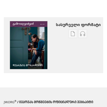
სასურველი ფორმატი
პუბლიკაციების
აუდიოჩანაწ
ჩამოტვირთვის
ჩამოტვირთ
ვარიანტები
ვარიანტები
ᲒᲐᲛᲝᲘᲦᲕᲘᲫᲔᲗ!
ᲒᲐᲛᲝᲘᲦᲕᲘᲫ
დეპრესია
დეპრესია
მოზარდებში
მოზარდებშ
®
JW.ORG
/ ᲘᲔᲰᲝᲕᲐᲡ ᲛᲝᲬᲛᲔᲔᲑᲘᲡ ᲝᲤᲘᲪᲘᲐᲚᲣᲠᲘ ᲕᲔᲑᲡᲐᲘᲢᲘ