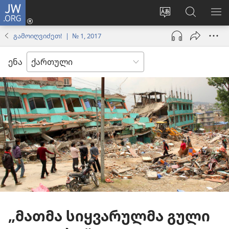
JW.ORG
შესვლა
(გაიხსნება
ვებსაიტის
ძებნა
მე
ახალი
ენის
ვებსაიტ
ნა
გამოიღვიძეთ! | № 1, 2017
ფანჯარა)
შეცვლა
JW.ORG
ენა
„მათმა სიყვარულმა გული