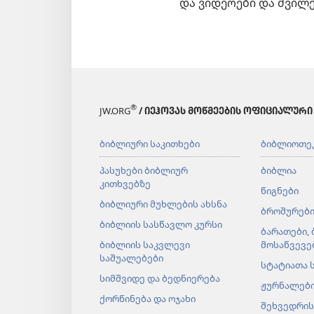
და ვიდეოები და შვილ
®
JW.ORG
/ ᲘᲔᲰᲝᲕᲐᲡ ᲛᲝᲬᲛᲔᲔᲑᲘᲡ ᲝᲤᲘᲪᲘᲐᲚᲣᲠᲘ
ბიბლიური საკითხები
ბიბლიოთე
პასუხები ბიბლიურ
ბიბლია
კითხვებზე
წიგნები
ბიბლიური მუხლების ახსნა
ბროშურებ
ბიბლიის სასწავლო კურსი
ბარათები,
ბიბლიის საკვლევი
მოსაწვევე
საშუალებები
სტატიათა 
სიმშვიდე და ბედნიერება
ჟურნალებ
ქორწინება და ოჯახი
შეხვედრის