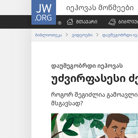
JW.ORG
იეჰოვას მოწმეები
ᲛᲗᲐᲕᲐᲠᲘ
ᲑᲘᲑᲚᲘᲣ
ბიბლიოთეკა
ვიდეოები
დაუმეგობრდი იე
დაუმეგობრდი იეჰოვას
უძვირფასესი ძე
როგორ შეგიძლია გამოავლინ
მსგავსად?