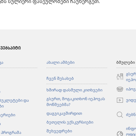
ებს სულიერი ფასეულობები ჩაუნერგეთ.
 ᲕᲔᲑᲡᲐᲘᲢᲘ
კა
ახალი ამბები
ბმულები
გსურ
ჩვენ შესახებ
იეჰო
იპოვ
ხშირად დასმული კითხვები
ი
(გაიხსნე
ახალი
გსურთ, მოგაკითხონ იეჰოვას
ვიდ
 ბუკლეტები და
ფანჯარა)
მოწმეებმა?
ბი
დაგვიკავშირდით
ძებნ
სერიები
ბეთელის ექსკურსიები
ი
ინფ
შეხვედრები
 პროგრამა
ოფი