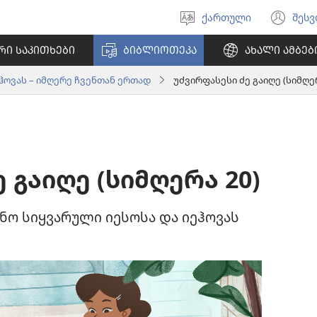
ქართული
შეს
აირჩიეთ
(გა
ენა
ახ
ᲠᲘ ᲡᲐᲙᲘᲗᲮᲔᲑᲘ
ᲑᲘᲑᲚᲘᲝᲗᲔᲙᲐ
ᲐᲮᲐᲚᲘ ᲐᲛᲑᲔᲑ
ფა
ჰოვას – იმღერე ჩვენთან ერთად
უძვირფასესი ძე გაიღე (სიმღერ
 გაიღე (სიმღერა 20)
ო სიყვარული იესოსა და იეჰოვას