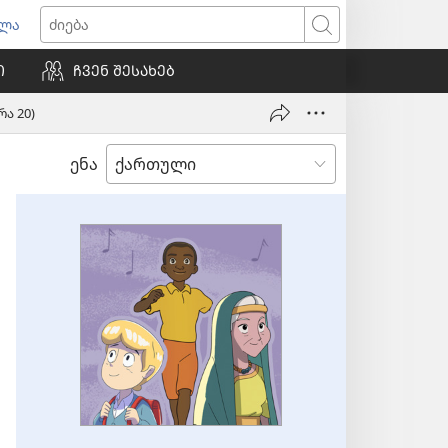
ვლა
იხსნება
ძიება
ალი
Ი
ᲩᲕᲔᲜ ᲨᲔᲡᲐᲮᲔᲑ
ნჯარა)
ა 20)
ენა