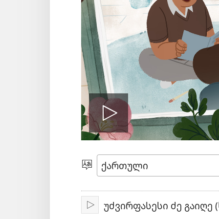
ჩართეთ
ვიდეო
ენის
არჩევა
უძვირფასესი ძე გაიღე (
ჩართვა