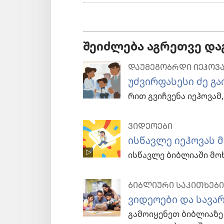
შეიძლება აგრეთვე დ
ᲓᲐᲣᲛᲔᲒᲝᲑᲠᲓᲘ ᲘᲔᲰᲝᲕᲐ
უძვირფასესი ძე გა
რით გვიჩვენა იეჰოვამ
ᲕᲘᲓᲔᲝᲔᲑᲘ
ისწავლე იეჰოვას 
ისწავლე ბიბლიაში მო
ᲑᲘᲑᲚᲘᲣᲠᲘ ᲡᲐᲙᲘᲗᲮᲔᲑᲘ
ვიდეოები და სავა
გამოიყენეთ ბიბლიაზე