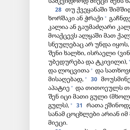
სამკვიდროდ მიეცი შენს ხ
28
თუ ქვეყანაში შიმში
+
ხორშაკი ან ჭრაქი
გაჩნდე
კალია ან გაუმაძღარი კალ
მოაქცევს ალყაში მათ ქალ
სნეულებაც არ უნდა იყოს,
შენი ხალხი, ისრაელი (ვ
უბედურება და ტკივილი),
+
და ლოცვითა
და სათხო
30
+
მისაღებად,
მოუსმინე
+
აპატიე
და თითოეულს თავ
შენ იცი მათი გული (მხოლ
31
+
გულს),
რათა ეშინოდე
სანამ ცოცხლები არიან იმ 
მიეცი.