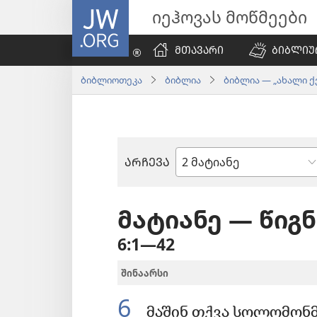
JW.ORG
იეჰოვას მოწმეები
ᲛᲗᲐᲕᲐᲠᲘ
ᲑᲘᲑᲚᲘᲣ
ბიბლიოთეკა
ბიბლია
ბიბლია — „ახალი ქვ
ᲐᲠᲩᲔᲕᲐ
ბიბლიის
წიგნი
მატიანე — წიგ
6:1—42
შინაარსი
6
მაშინ თქვა სოლომონმა