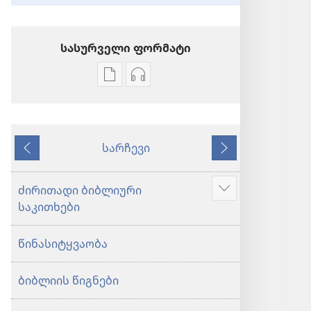
სასურველი ფორმატი
პუბლიკაციების
აუდიოჩანაწერების
ჩამოტვირთვის
ჩამოტვირთვის
ვარიანტები
ვარიანტები
ბიბლია
ბიბლია
სარჩევი
—
—
წინა
მომდევნო
„ახალი
„ახალი
ქვეყნიერების
ქვეყნიერების
ძირითადი ბიბლიური
აჩვენეთ
თარგმანი“
თარგმანი“
საკითხები
მეტი
(2020)
(2020)
წინასიტყვაობა
ბიბლიის წიგნები