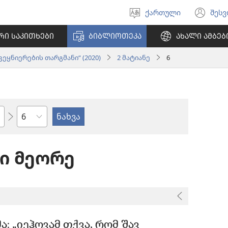
ქართული
შეს
აირჩიეთ
(გა
ენა
ახ
ᲠᲘ ᲡᲐᲙᲘᲗᲮᲔᲑᲘ
ᲑᲘᲑᲚᲘᲝᲗᲔᲙᲐ
ᲐᲮᲐᲚᲘ ᲐᲛᲑᲔᲑ
ფა
ეყნიერების თარგმანი“ (2020)
2 მატიანე
6
თავი
ნი მეორე
: „იეჰოვამ თქვა, რომ შავ