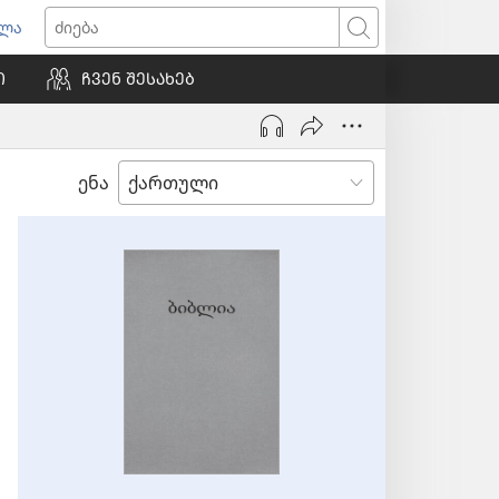
ვლა
იხსნება
ძიება
ალი
Ი
ᲩᲕᲔᲜ ᲨᲔᲡᲐᲮᲔᲑ
ნჯარა)
ენა