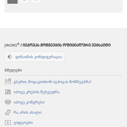
®
JW.ORG
/ ᲘᲔᲰᲝᲕᲐᲡ ᲛᲝᲬᲛᲔᲔᲑᲘᲡ ᲝᲤᲘᲪᲘᲐᲚᲣᲠᲘ ᲕᲔᲑᲡᲐᲘᲢᲘ
დიზაინის კონფიგურაცია
ბმულები
გსურთ, მოგაკითხონ იეჰოვას მოწმეებმა?
იპოვე კრების შეხვედრა
(გაიხსნება
ახალი
იპოვე კონგრესი
(გაიხსნება
ფანჯარა)
ახალი
რა არის ახალი
ფანჯარა)
ვიდეოები