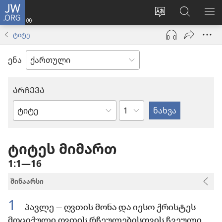
JW.ORG
შესვლა
(გაიხსნება
ვებსაიტის
ძებნა
მე
ახალი
ენის
ვებსაიტ
ნა
ტიტე
ფანჯარა)
შეცვლა
JW.ORG
ენა
ᲐᲠᲩᲔᲕᲐ
თავი
ბიბლიის
წიგნი
ტიტეს მიმართ
1:1—16
შინაარსი
1
პავლე — ღვთის მონა და იესო ქრისტეს
მოციქული ღვთის რჩეულებისთვის ჩვეული