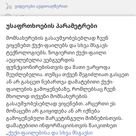
ვიდეოები აუდიოაღწერით
ძებნა
უსაფრთხოების პარამეტრები
ინფორმაცია ექიმებისთვის
მომსახურების გასაუმჯობესებლად ჩვენ
ინფორმაცია ოფიციალური პირებისთვის
ვიყენებთ ქუქი-ფაილებს და სხვა მსგავს
დახმარება
ტექნოლოგიებს. ზოგიერთი ქუქი-ფაილი
აუცილებელია ვებგვერდის
შესაწირავები
ფუნქციონირებისთვის და მათი უარყოფა
(გაიხსნება
ახალი
შეუძლებელია. თუმცა თქვენ შეგიძლიათ გასცეთ
ფანჯარა)
ან არ გასცეთ ნებართვა დამატებითი ქუქი-
საგუშაგო კოშკის ონლაინ ბიბლიოთეკა™
(გაიხსნება
ფაილების გამოყენებაზე, რომლებსაც ჩვენ
ახალი
®
JW Hub
მხოლოდ თქვენი მომსახურების
ფანჯარა)
(გაიხსნება
გასაუმჯობესებლად ვიყენებთ. არცერთი ეს
ახალი
®
JW ბიბლიოთეკა
ფანჯარა)
მონაცემი არ გაიყიდება ან არ იქნება
გამოყენებული მარკეტინგული მიზნებისთვის.
„საგუშაგო კოშკის ბიბლიოთეკა“
დამატებითი ინფორმაციისთვის წაიკითხეთ
„
ქუქი-ფაილებისა და სხვა მსგავსი