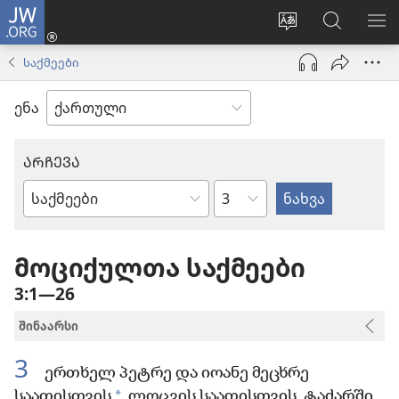
JW.ORG
შესვლა
(გაიხსნება
ვებსაიტის
ძებნა
მე
ახალი
ენის
ვებსაიტ
ნა
საქმეები
ფანჯარა)
შეცვლა
JW.ORG
ენა
ᲐᲠᲩᲔᲕᲐ
თავი
ბიბლიის
წიგნი
მოციქულთა საქმეები
3:1—26
შინაარსი
3
ერთხელ პეტრე და იოანე მეცხრე
*
საათისთვის
, ლოცვის საათისთვის, ტაძარში