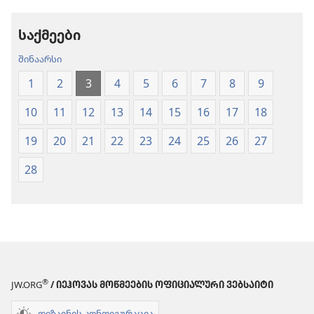
თარგმანი“
თარგმანი“
(2020)
(2020)
საქმეები
შინაარსი
1
2
3
4
5
6
7
8
9
10
11
12
13
14
15
16
17
18
19
20
21
22
23
24
25
26
27
28
®
JW.ORG
/ ᲘᲔᲰᲝᲕᲐᲡ ᲛᲝᲬᲛᲔᲔᲑᲘᲡ ᲝᲤᲘᲪᲘᲐᲚᲣᲠᲘ ᲕᲔᲑᲡᲐᲘᲢᲘ
დიზაინის კონფიგურაცია