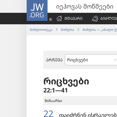
JW.ORG
იეჰოვას მოწმეები
ᲛᲗᲐᲕᲐᲠᲘ
ᲑᲘᲑᲚᲘᲣ
ბიბლიოთეკა
ბიბლია
ბიბლია — „ახალი ქვ
ᲐᲠᲩᲔᲕᲐ
ბიბლიის
წიგნი
რიცხვები
22:1—41
შინაარსი
22
დაიძრნენ ისრაელებ