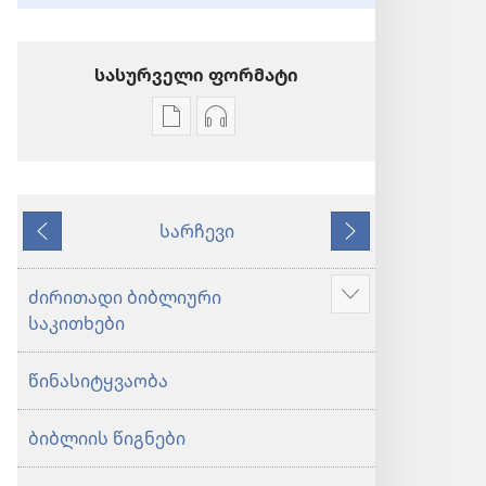
სასურველი ფორმატი
პუბლიკაციების
აუდიოჩანაწერების
ჩამოტვირთვის
ჩამოტვირთვის
ვარიანტები
ვარიანტები
ბიბლია
ბიბლია
სარჩევი
—
—
წინა
მომდევნო
„ახალი
„ახალი
ქვეყნიერების
ქვეყნიერების
ძირითადი ბიბლიური
აჩვენეთ
თარგმანი“
თარგმანი“
საკითხები
მეტი
(2020)
(2020)
წინასიტყვაობა
ბიბლიის წიგნები