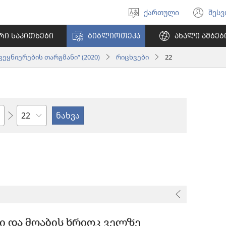
ქართული
შეს
აირჩიეთ
(გა
ენა
ახ
ᲠᲘ ᲡᲐᲙᲘᲗᲮᲔᲑᲘ
ᲑᲘᲑᲚᲘᲝᲗᲔᲙᲐ
ᲐᲮᲐᲚᲘ ᲐᲛᲑᲔᲑ
ფა
ეყნიერების თარგმანი“ (2020)
რიცხვები
22
თავი
ი და მოაბის ხრიოკ ველზე