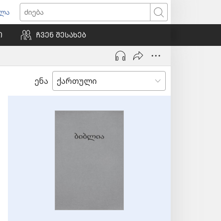
ვლა
იხსნება
ძიება
ალი
Ი
ᲩᲕᲔᲜ ᲨᲔᲡᲐᲮᲔᲑ
ნჯარა)
ენა