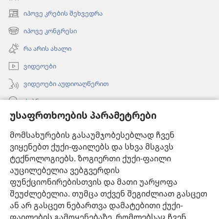
იპოვე კრების შეხვედრა
(გაიხსნება
ახალი
იპოვე კონგრესი
(გაიხსნება
ფანჯარა)
ახალი
რა არის ახალი
ფანჯარა)
ვიდეოები
ვიდეოები აუდიოაღწერით
ძებნა
უსაფრთხოების პარამეტრები
ინფორმაცია ექიმებისთვის
მომსახურების გასაუმჯობესებლად ჩვენ
ინფორმაცია ოფიციალური პირებისთვის
ვიყენებთ ქუქი-ფაილებს და სხვა მსგავს
დახმარება
ტექნოლოგიებს. ზოგიერთი ქუქი-ფაილი
აუცილებელია ვებგვერდის
შესაწირავები
ფუნქციონირებისთვის და მათი უარყოფა
(გაიხსნება
ახალი
შეუძლებელია. თუმცა თქვენ შეგიძლიათ გასცეთ
ფანჯარა)
ან არ გასცეთ ნებართვა დამატებითი ქუქი-
საგუშაგო კოშკის ონლაინ ბიბლიოთეკა™
(გაიხსნება
ფაილების გამოყენებაზე, რომლებსაც ჩვენ