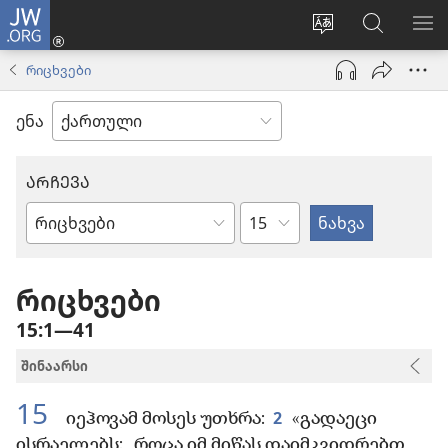
JW.ORG
შესვლა
(გაიხსნება
ვებსაიტის
ძებნა
მე
ახალი
ენის
ვებსაიტ
ნა
რიცხვები
ფანჯარა)
შეცვლა
JW.ORG
ენა
ᲐᲠᲩᲔᲕᲐ
თავი
ბიბლიის
წიგნი
რიცხვები
15:1—41
შინაარსი
15
2
იეჰოვამ მოსეს უთხრა:
«გადაეცი
ისრაელებს: „როცა იმ მიწას დაიმკვიდრებთ,