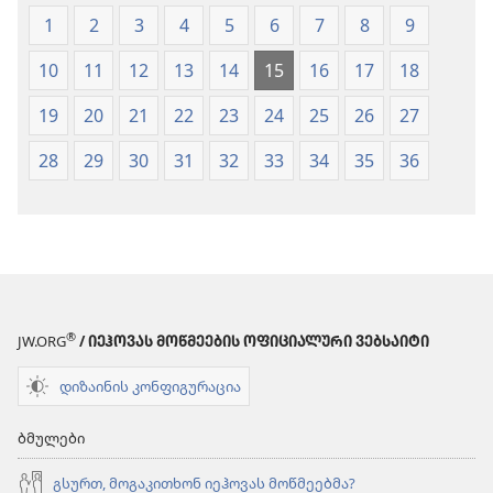
1
2
3
4
5
6
7
8
9
10
11
12
13
14
15
16
17
18
19
20
21
22
23
24
25
26
27
28
29
30
31
32
33
34
35
36
®
JW.ORG
/ ᲘᲔᲰᲝᲕᲐᲡ ᲛᲝᲬᲛᲔᲔᲑᲘᲡ ᲝᲤᲘᲪᲘᲐᲚᲣᲠᲘ ᲕᲔᲑᲡᲐᲘᲢᲘ
დიზაინის კონფიგურაცია
ბმულები
გსურთ, მოგაკითხონ იეჰოვას მოწმეებმა?