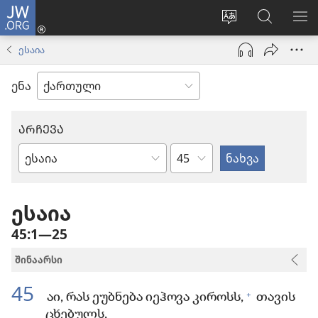
JW.ORG
შესვლა
(გაიხსნება
ვებსაიტის
ძებნა
მე
ახალი
ენის
ვებსაიტ
ნა
ესაია
ფანჯარა)
შეცვლა
JW.ORG
ენა
ᲐᲠᲩᲔᲕᲐ
თავი
ბიბლიის
წიგნი
ესაია
45:1—25
შინაარსი
45
+
აი, რას ეუბნება იეჰოვა კიროსს,
თავის
ცხებულს,