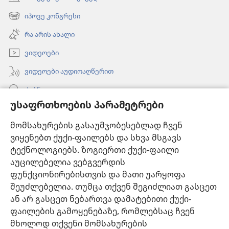
(გაიხსნება
ახალი
იპოვე კონგრესი
(გაიხსნება
ფანჯარა)
ახალი
რა არის ახალი
ფანჯარა)
ვიდეოები
ვიდეოები აუდიოაღწერით
ძებნა
უსაფრთხოების პარამეტრები
ინფორმაცია ექიმებისთვის
მომსახურების გასაუმჯობესებლად ჩვენ
ინფორმაცია ოფიციალური პირებისთვის
ვიყენებთ ქუქი-ფაილებს და სხვა მსგავს
დახმარება
ტექნოლოგიებს. ზოგიერთი ქუქი-ფაილი
აუცილებელია ვებგვერდის
შესაწირავები
ფუნქციონირებისთვის და მათი უარყოფა
(გაიხსნება
ახალი
შეუძლებელია. თუმცა თქვენ შეგიძლიათ გასცეთ
ფანჯარა)
ან არ გასცეთ ნებართვა დამატებითი ქუქი-
საგუშაგო კოშკის ონლაინ ბიბლიოთეკა™
(გაიხსნება
ფაილების გამოყენებაზე, რომლებსაც ჩვენ
ახალი
®
JW Hub
მხოლოდ თქვენი მომსახურების
ფანჯარა)
(გაიხსნება