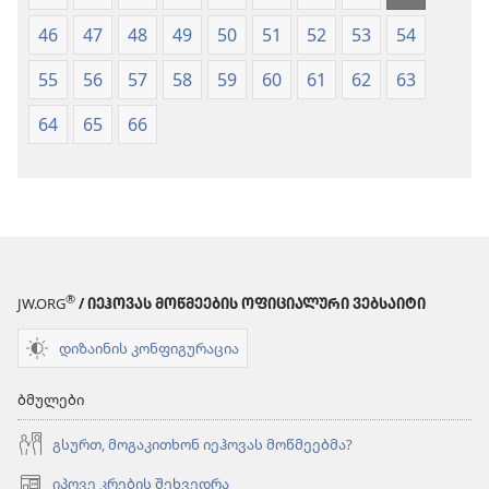
46
47
48
49
50
51
52
53
54
55
56
57
58
59
60
61
62
63
64
65
66
®
JW.ORG
/ ᲘᲔᲰᲝᲕᲐᲡ ᲛᲝᲬᲛᲔᲔᲑᲘᲡ ᲝᲤᲘᲪᲘᲐᲚᲣᲠᲘ ᲕᲔᲑᲡᲐᲘᲢᲘ
დიზაინის კონფიგურაცია
ბმულები
გსურთ, მოგაკითხონ იეჰოვას მოწმეებმა?
იპოვე კრების შეხვედრა