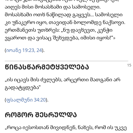
აიღეს მისი მოსასხამი და სამოსელი.
მოსასხამი ოთხ ნაწილად გაყვეს... სამოსელი
კი უნაკერო იყო, თავიდან ბოლომდე ნაქსოვი.
ერთმანეთს უთხრეს: „ნუ დავხევთ, კენჭი
ვყაროთ და ვისაც შეხვდება, იმისი იყოს!“»
(
იოანე 19:23, 24
).
ᲬᲘᲜᲐᲡᲬᲐᲠᲛᲔᲢᲧᲕᲔᲚᲔᲑᲐ
„ის იცავს მის ძვლებს, არცერთი მათგანი არ
გადატყდება“
(
ფსალმუნი 34:20
).
ᲠᲝᲒᲝᲠ ᲨᲔᲡᲠᲣᲚᲓᲐ
„როცა იესოსთან მივიდნენ, ნახეს, რომ ის უკვე