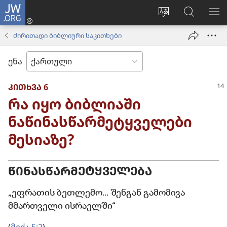
JW.ORG
შესვლა
(გაიხსნება
ვებსაიტის
ძებნა
მე
ახალი
ენის
ვებსაიტ
ნა
ძირითადი ბიბლიური საკითხები
ფანჯარა)
შეცვლა
JW.ORG
ენა
ᲙᲘᲗᲮᲕᲐ 6
რა იყო ბიბლიაში
ნაწინასწარმეტყველები
მესიაზე?
ᲬᲘᲜᲐᲡᲬᲐᲠᲛᲔᲢᲧᲕᲔᲚᲔᲑᲐ
„ეფრათის ბეთლემო... შენგან გამომივა
მმართველი ისრაელში“