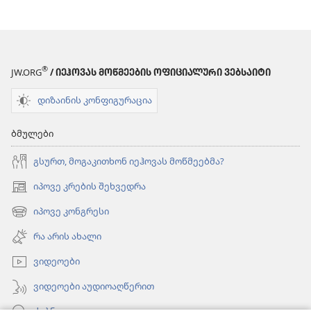
(2020)
(2020)
®
JW.ORG
/ ᲘᲔᲰᲝᲕᲐᲡ ᲛᲝᲬᲛᲔᲔᲑᲘᲡ ᲝᲤᲘᲪᲘᲐᲚᲣᲠᲘ ᲕᲔᲑᲡᲐᲘᲢᲘ
დიზაინის კონფიგურაცია
ბმულები
გსურთ, მოგაკითხონ იეჰოვას მოწმეებმა?
იპოვე კრების შეხვედრა
(გაიხსნება
ახალი
იპოვე კონგრესი
(გაიხსნება
ფანჯარა)
ახალი
რა არის ახალი
ფანჯარა)
ვიდეოები
ვიდეოები აუდიოაღწერით