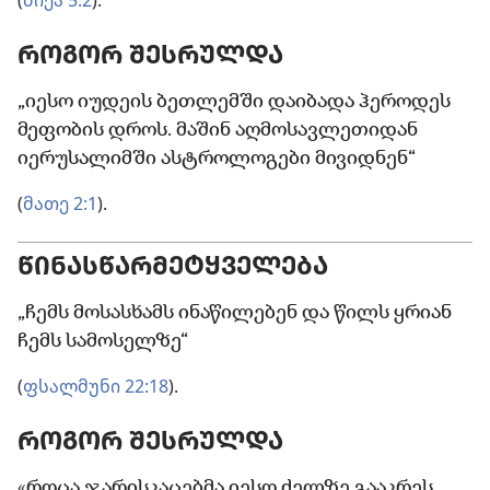
(
მიქა 5:2
).
ᲠᲝᲒᲝᲠ ᲨᲔᲡᲠᲣᲚᲓᲐ
„იესო იუდეის ბეთლემში დაიბადა ჰეროდეს
მეფობის დროს. მაშინ აღმოსავლეთიდან
იერუსალიმში ასტროლოგები მივიდნენ“
(
მათე 2:1
).
ᲬᲘᲜᲐᲡᲬᲐᲠᲛᲔᲢᲧᲕᲔᲚᲔᲑᲐ
„ჩემს მოსასხამს ინაწილებენ და წილს ყრიან
ჩემს სამოსელზე“
(
ფსალმუნი 22:18
).
ᲠᲝᲒᲝᲠ ᲨᲔᲡᲠᲣᲚᲓᲐ
«როცა ჯარისკაცებმა იესო ძელზე გააკრეს,