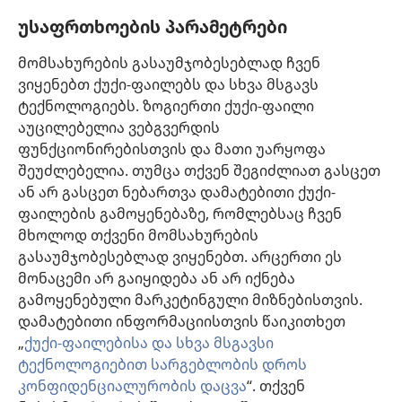
ძებნა
უსაფრთხოების პარამეტრები
ინფორმაცია ექიმებისთვის
მომსახურების გასაუმჯობესებლად ჩვენ
ინფორმაცია ოფიციალური პირებისთვის
ვიყენებთ ქუქი-ფაილებს და სხვა მსგავს
დახმარება
ტექნოლოგიებს. ზოგიერთი ქუქი-ფაილი
აუცილებელია ვებგვერდის
შესაწირავები
ფუნქციონირებისთვის და მათი უარყოფა
(გაიხსნება
ახალი
შეუძლებელია. თუმცა თქვენ შეგიძლიათ გასცეთ
ფანჯარა)
ან არ გასცეთ ნებართვა დამატებითი ქუქი-
საგუშაგო კოშკის ონლაინ ბიბლიოთეკა™
(გაიხსნება
ფაილების გამოყენებაზე, რომლებსაც ჩვენ
ახალი
®
JW Hub
მხოლოდ თქვენი მომსახურების
ფანჯარა)
(გაიხსნება
გასაუმჯობესებლად ვიყენებთ. არცერთი ეს
ახალი
®
JW ბიბლიოთეკა
ფანჯარა)
მონაცემი არ გაიყიდება ან არ იქნება
გამოყენებული მარკეტინგული მიზნებისთვის.
„საგუშაგო კოშკის ბიბლიოთეკა“
დამატებითი ინფორმაციისთვის წაიკითხეთ
„
ქუქი-ფაილებისა და სხვა მსგავსი
ტექნოლოგიებით სარგებლობის დროს
კონფიდენციალურობის დაცვა
“. თქვენ