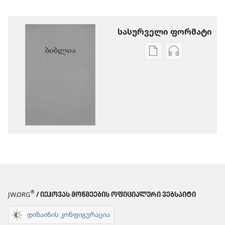
სასურველი ფორმატი
პუბლიკაციების
აუდიოჩანაწ
ჩამოტვირთვის
ჩამოტვირთ
ვარიანტები
ვარიანტები
ბიბლია
ბიბლია
—
—
„ახალი
„ახალი
ქვეყნიერების
ქვეყნიერებ
თარგმანი“
თარგმანი“
(2020)
(2020)
®
JW.ORG
/ ᲘᲔᲰᲝᲕᲐᲡ ᲛᲝᲬᲛᲔᲔᲑᲘᲡ ᲝᲤᲘᲪᲘᲐᲚᲣᲠᲘ ᲕᲔᲑᲡᲐᲘᲢᲘ
დიზაინის კონფიგურაცია