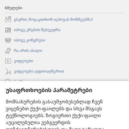
ბმულები
გსურთ, მოგაკითხონ იეჰოვას მოწმეებმა?
იპოვე კრების შეხვედრა
(გაიხსნება
ახალი
იპოვე კონგრესი
(გაიხსნება
ფანჯარა)
ახალი
რა არის ახალი
ფანჯარა)
ვიდეოები
ვიდეოები აუდიოაღწერით
ძებნა
უსაფრთხოების პარამეტრები
ინფორმაცია ექიმებისთვის
მომსახურების გასაუმჯობესებლად ჩვენ
ინფორმაცია ოფიციალური პირებისთვის
ვიყენებთ ქუქი-ფაილებს და სხვა მსგავს
დახმარება
ტექნოლოგიებს. ზოგიერთი ქუქი-ფაილი
აუცილებელია ვებგვერდის
შესაწირავები