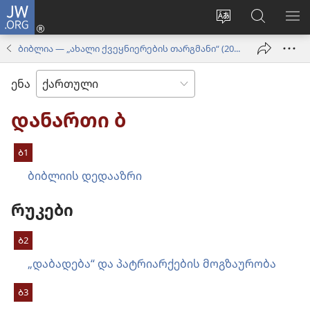
JW.ORG
შესვლა
(გაიხსნება
ვებსაიტის
ძებნა
მე
ახალი
ენის
ვებსაიტ
ნა
ბიბლია — „ახალი ქვეყნიერების თარგმანი“ (2020)
ფანჯარა)
შეცვლა
JW.ORG
ენა
დანართი ბ
Ბ1
ბიბლიის დედააზრი
რუკები
Ბ2
„დაბადება“ და პატრიარქების მოგზაურობა
Ბ3