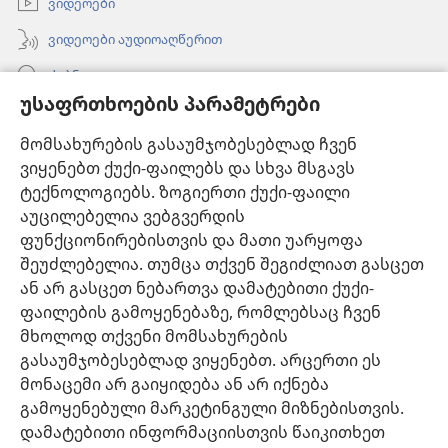
ვიდეოები
ვიდეოები აუდიოაღწერით
ძებნა
უსაფრთხოების პარამეტრები
ინფორმაცია ექიმებისთვის
მომსახურების გასაუმჯობესებლად ჩვენ
ინფორმაცია ოფიციალური პირებისთვის
ვიყენებთ ქუქი-ფაილებს და სხვა მსგავს
დახმარება
ტექნოლოგიებს. ზოგიერთი ქუქი-ფაილი
აუცილებელია ვებგვერდის
შესაწირავები
ფუნქციონირებისთვის და მათი უარყოფა
(გაიხსნება
ახალი
შეუძლებელია. თუმცა თქვენ შეგიძლიათ გასცეთ
ფანჯარა)
ან არ გასცეთ ნებართვა დამატებითი ქუქი-
საგუშაგო კოშკის ონლაინ ბიბლიოთეკა™
(გაიხსნება
ფაილების გამოყენებაზე, რომლებსაც ჩვენ
ახალი
®
JW Hub
მხოლოდ თქვენი მომსახურების
ფანჯარა)
(გაიხსნება
გასაუმჯობესებლად ვიყენებთ. არცერთი ეს
ახალი
®
JW ბიბლიოთეკა
ფანჯარა)
მონაცემი არ გაიყიდება ან არ იქნება
გამოყენებული მარკეტინგული მიზნებისთვის.
„საგუშაგო კოშკის ბიბლიოთეკა“
დამატებითი ინფორმაციისთვის წაიკითხეთ