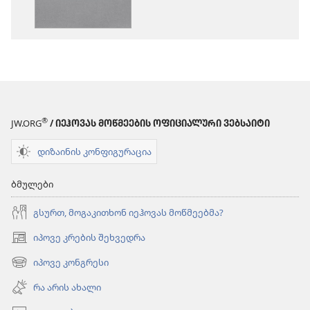
„ახალი
„ახალი
ქვეყნიერების
ქვეყნიერებ
თარგმანი“
თარგმანი“
(2020)
(2020)
®
JW.ORG
/ ᲘᲔᲰᲝᲕᲐᲡ ᲛᲝᲬᲛᲔᲔᲑᲘᲡ ᲝᲤᲘᲪᲘᲐᲚᲣᲠᲘ ᲕᲔᲑᲡᲐᲘᲢᲘ
დიზაინის კონფიგურაცია
ბმულები
გსურთ, მოგაკითხონ იეჰოვას მოწმეებმა?
იპოვე კრების შეხვედრა
(გაიხსნება
ახალი
იპოვე კონგრესი
(გაიხსნება
ფანჯარა)
ახალი
რა არის ახალი
ფანჯარა)