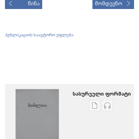
წინა
მომდევნო
პუბლიკაციის საავტორო უფლება
სასურველი ფორმატი
პუბლიკაციების
აუდიოჩანაწ
ჩამოტვირთვის
ჩამოტვირთ
ვარიანტები
ვარიანტები
ბიბლია
ბიბლია
—
—