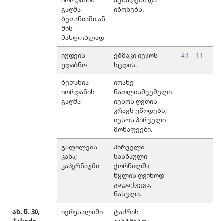
გაღმა
იწონებს.
ბეთანიაში ან
მის
მახლობლად
იუდეის
ეშმაკი იესოს
4:1—11
1
უდაბნო
სცდის.
ბეთანია
იოანე
იორდანის
ნათლისმცემელი
გაღმა
იესოს ღვთის
კრავს უწოდებს;
იესოს პირველი
მოწაფეები.
გალილეის
პირველი
კანა;
სასწაული
კაპერნაუმი
ქორწილში,
წყლის ღვინოდ
გადაქცევა;
წასვლა.
ახ. წ. 30,
იერუსალიმი
ტაძრის
პასექი
განწმენდა.