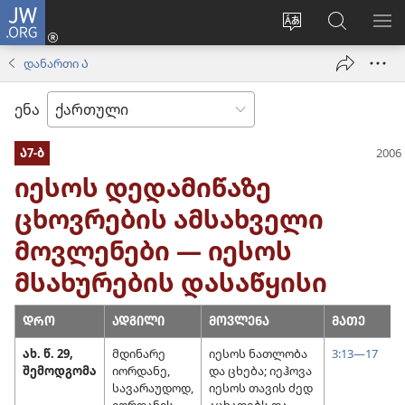
JW.ORG
შესვლა
(გაიხსნება
ვებსაიტის
ძებნა
მე
ახალი
ენის
ვებსაიტ
ნა
დანართი Ა
ფანჯარა)
შეცვლა
JW.ORG
ენა
Ა7-Ბ
იესოს დედამიწაზე
ცხოვრების ამსახველი
მოვლენები — იესოს
მსახურების დასაწყისი
ᲓᲠᲝ
ᲐᲓᲒᲘᲚᲘ
ᲛᲝᲕᲚᲔᲜᲐ
ᲛᲐᲗᲔ
ახ. წ. 29,
მდინარე
იესოს ნათლობა
3:13—17
შემოდგომა
იორდანე,
და ცხება; იეჰოვა
სავარაუდოდ,
იესოს თავის ძედ
იორდანის
აცხადებს და