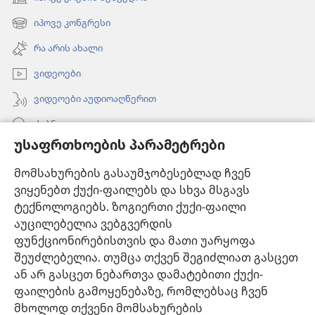
(გაიხსნება
ახალი
იპოვე კონგრესი
(გაიხსნება
ფანჯარა)
ახალი
რა არის ახალი
ფანჯარა)
ვიდეოები
ვიდეოები აუდიოაღწერით
ძებნა
უსაფრთხოების პარამეტრები
ინფორმაცია ექიმებისთვის
მომსახურების გასაუმჯობესებლად ჩვენ
ინფორმაცია ოფიციალური პირებისთვის
ვიყენებთ ქუქი-ფაილებს და სხვა მსგავს
დახმარება
ტექნოლოგიებს. ზოგიერთი ქუქი-ფაილი
აუცილებელია ვებგვერდის
შესაწირავები
ფუნქციონირებისთვის და მათი უარყოფა
(გაიხსნება
ახალი
შეუძლებელია. თუმცა თქვენ შეგიძლიათ გასცეთ
ფანჯარა)
ან არ გასცეთ ნებართვა დამატებითი ქუქი-
საგუშაგო კოშკის ონლაინ ბიბლიოთეკა™
(გაიხსნება
ფაილების გამოყენებაზე, რომლებსაც ჩვენ
ახალი
®
JW Hub
მხოლოდ თქვენი მომსახურების
ფანჯარა)
(გაიხსნება