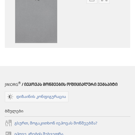
პუბლიკაციების
აუდიოჩანაწ
ჩამოტვირთვის
ჩამოტვირთ
ვარიანტები
ვარიანტები
ბიბლია
ბიბლია
—
—
„ახალი
„ახალი
ქვეყნიერების
ქვეყნიერებ
თარგმანი“
თარგმანი“
(2020)
(2020)
®
JW.ORG
/ ᲘᲔᲰᲝᲕᲐᲡ ᲛᲝᲬᲛᲔᲔᲑᲘᲡ ᲝᲤᲘᲪᲘᲐᲚᲣᲠᲘ ᲕᲔᲑᲡᲐᲘᲢᲘ
დიზაინის კონფიგურაცია
ბმულები
გსურთ, მოგაკითხონ იეჰოვას მოწმეებმა?
იპოვე კრების შეხვედრა