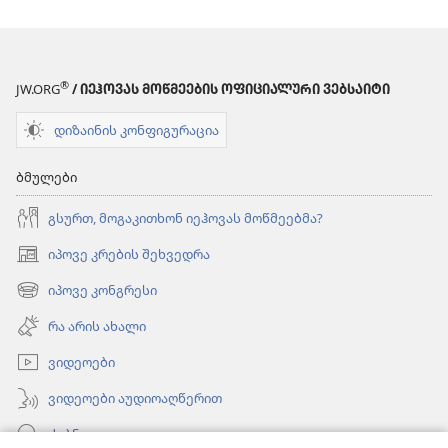
®
JW.ORG
/ ᲘᲔᲰᲝᲕᲐᲡ ᲛᲝᲬᲛᲔᲔᲑᲘᲡ ᲝᲤᲘᲪᲘᲐᲚᲣᲠᲘ ᲕᲔᲑᲡᲐᲘᲢᲘ
დიზაინის კონფიგურაცია
ბმულები
გსურთ, მოგაკითხონ იეჰოვას მოწმეებმა?
იპოვე კრების შეხვედრა
(გაიხსნება
ახალი
იპოვე კონგრესი
(გაიხსნება
ფანჯარა)
ახალი
რა არის ახალი
ფანჯარა)
ვიდეოები
ვიდეოები აუდიოაღწერით
ძებნა