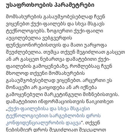
უსაფრთხოების პარამეტრები
ინფორმაცია ექიმებისთვის
მომსახურების გასაუმჯობესებლად ჩვენ
ინფორმაცია ოფიციალური პირებისთვის
ვიყენებთ ქუქი-ფაილებს და სხვა მსგავს
დახმარება
ტექნოლოგიებს. ზოგიერთი ქუქი-ფაილი
აუცილებელია ვებგვერდის
შესაწირავები
ფუნქციონირებისთვის და მათი უარყოფა
(გაიხსნება
ახალი
შეუძლებელია. თუმცა თქვენ შეგიძლიათ გასცეთ
ფანჯარა)
ან არ გასცეთ ნებართვა დამატებითი ქუქი-
საგუშაგო კოშკის ონლაინ ბიბლიოთეკა™
(გაიხსნება
ფაილების გამოყენებაზე, რომლებსაც ჩვენ
ახალი
®
JW Hub
მხოლოდ თქვენი მომსახურების
ფანჯარა)
(გაიხსნება
გასაუმჯობესებლად ვიყენებთ. არცერთი ეს
ახალი
®
JW ბიბლიოთეკა
ფანჯარა)
მონაცემი არ გაიყიდება ან არ იქნება
გამოყენებული მარკეტინგული მიზნებისთვის.
„საგუშაგო კოშკის ბიბლიოთეკა“
დამატებითი ინფორმაციისთვის წაიკითხეთ
„
ქუქი-ფაილებისა და სხვა მსგავსი
ტექნოლოგიებით სარგებლობის დროს
კონფიდენციალურობის დაცვა
“. თქვენ
Copyright
© 2026 Watch Tower Bible and Tract Society of Pennsylvania.
ნებისმიერ დროს შეგიძლიათ შეცვალოთ