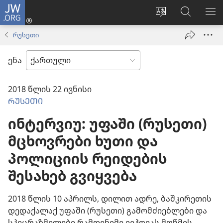
JW.ORG
შესვლა
(გაიხსნება
ვებსაიტის
ძებნა
მე
ახალი
ენის
ვებსაიტ
ნა
რუსეთი
ფანჯარა)
შეცვლა
JW.ORG
ენა
2018 წლის 22 ივნისი
ᲠᲣᲡᲔᲗᲘ
ინტერვიუ: უფაში (რუსეთი)
მცხოვრები ხუთი და
პოლიციის რეიდების
შესახებ გვიყვება
2018 წლის 10 აპრილს, დილით ადრე, ბაშკირეთის
დედაქალაქ უფაში (რუსეთი) გამომძიებლები და
სპეცრაზმელები რამდენიმე იეჰოვას მოწმის