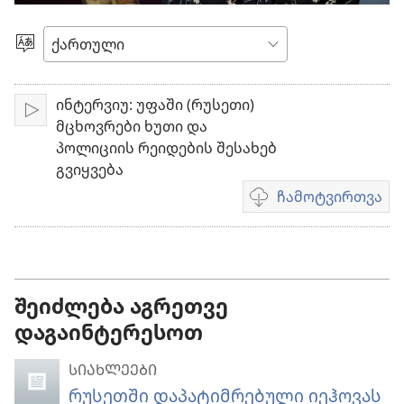
ვიდეო
ენის
არჩევა
ინტერვიუ: უფაში (რუსეთი)
ჩართვა
მცხოვრები ხუთი და
პოლიციის რეიდების შესახებ
გვიყვება
ჩამოტვირთვა
ვიდეოების
ჩამოტვირთვის
ვარიანტები
შეიძლება აგრეთვე
დაგაინტერესოთ
ᲡᲘᲐᲮᲚᲔᲔᲑᲘ
რუსეთში დაპატიმრებული იეჰოვას