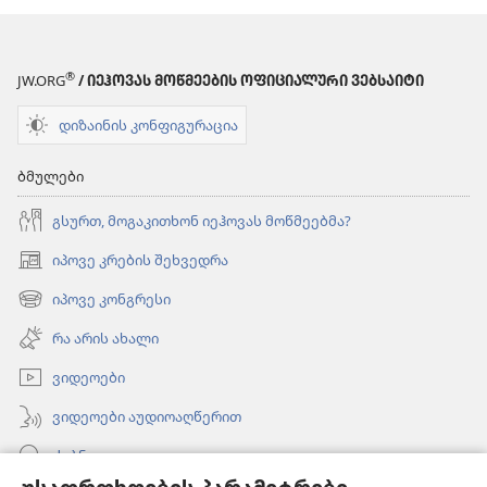
®
JW.ORG
/ ᲘᲔᲰᲝᲕᲐᲡ ᲛᲝᲬᲛᲔᲔᲑᲘᲡ ᲝᲤᲘᲪᲘᲐᲚᲣᲠᲘ ᲕᲔᲑᲡᲐᲘᲢᲘ
დიზაინის კონფიგურაცია
ბმულები
გსურთ, მოგაკითხონ იეჰოვას მოწმეებმა?
იპოვე კრების შეხვედრა
(გაიხსნება
ახალი
იპოვე კონგრესი
(გაიხსნება
ფანჯარა)
ახალი
რა არის ახალი
ფანჯარა)
ვიდეოები
ვიდეოები აუდიოაღწერით
ძებნა