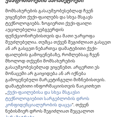
უსაფრთხოების პარამეტრები
ინფორმაცია ექიმებისთვის
მომსახურების გასაუმჯობესებლად ჩვენ
ინფორმაცია ოფიციალური პირებისთვის
ვიყენებთ ქუქი-ფაილებს და სხვა მსგავს
დახმარება
ტექნოლოგიებს. ზოგიერთი ქუქი-ფაილი
აუცილებელია ვებგვერდის
შესაწირავები
ფუნქციონირებისთვის და მათი უარყოფა
(გაიხსნება
ახალი
შეუძლებელია. თუმცა თქვენ შეგიძლიათ გასცეთ
ფანჯარა)
ან არ გასცეთ ნებართვა დამატებითი ქუქი-
საგუშაგო კოშკის ონლაინ ბიბლიოთეკა™
(გაიხსნება
ფაილების გამოყენებაზე, რომლებსაც ჩვენ
ახალი
®
JW Hub
მხოლოდ თქვენი მომსახურების
ფანჯარა)
(გაიხსნება
გასაუმჯობესებლად ვიყენებთ. არცერთი ეს
ახალი
®
JW ბიბლიოთეკა
ფანჯარა)
მონაცემი არ გაიყიდება ან არ იქნება
გამოყენებული მარკეტინგული მიზნებისთვის.
„საგუშაგო კოშკის ბიბლიოთეკა“
დამატებითი ინფორმაციისთვის წაიკითხეთ
„
ქუქი-ფაილებისა და სხვა მსგავსი
ტექნოლოგიებით სარგებლობის დროს
კონფიდენციალურობის დაცვა
“. თქვენ
Copyright
© 2026 Watch Tower Bible and Tract Society of Pennsylvania.
ნებისმიერ დროს შეგიძლიათ შეცვალოთ
ᲡᲐᲠᲒᲔᲑᲚᲝᲑᲘᲡ ᲬᲔᲡᲔᲑᲘ
|
ᲙᲝᲜᲤᲘᲓᲔᲜᲪᲘᲐᲚᲣᲠᲝᲑᲘᲡ ᲞᲝᲚᲘᲢᲘᲙᲐ