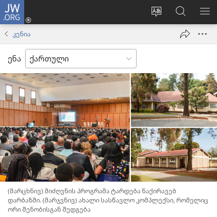
JW.ORG
შესვლა
(გაიხსნება
ვებსაიტის
ძებნა
მე
ახალი
ენის
ვებსაიტ
ნა
კენია
ფანჯარა)
შეცვლა
JW.ORG
ენა
(მარცხნივ) მიძღვნის პროგრამა ტარდება ნაქირავებ
დარბაზში. (მარჯვნივ) ახალი სასწავლო კომპლექსი, რომელიც
ორი შენობისგან შედგება