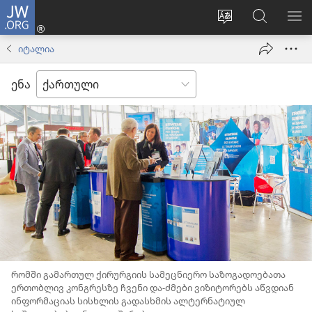
JW.ORG
შესვლა
(გაიხსნება
ვებსაიტის
ძებნა
მე
ახალი
ენის
ვებსაიტ
ნა
იტალია
ფანჯარა)
შეცვლა
JW.ORG
ენა
რომში გამართულ ქირურგიის სამეცნიერო საზოგადოებათა
ერთობლივ კონგრესზე ჩვენი და-ძმები ვიზიტორებს აწვდიან
ინფორმაციას სისხლის გადასხმის ალტერნატიულ