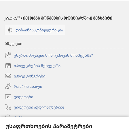
®
JW.ORG
/ ᲘᲔᲰᲝᲕᲐᲡ ᲛᲝᲬᲛᲔᲔᲑᲘᲡ ᲝᲤᲘᲪᲘᲐᲚᲣᲠᲘ ᲕᲔᲑᲡᲐᲘᲢᲘ
დიზაინის კონფიგურაცია
ბმულები
გსურთ, მოგაკითხონ იეჰოვას მოწმეებმა?
იპოვე კრების შეხვედრა
(გაიხსნება
ახალი
იპოვე კონგრესი
(გაიხსნება
ფანჯარა)
ახალი
რა არის ახალი
ფანჯარა)
ვიდეოები
ვიდეოები აუდიოაღწერით
ძებნა
უსაფრთხოების პარამეტრები
ინფორმაცია ექიმებისთვის