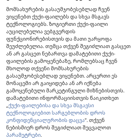
მომსახურების გასაუმჯობესებლად ჩვენ
ინფორმაცია ოფიციალური პირებისთვის
ვიყენებთ ქუქი-ფაილებს და სხვა მსგავს
დახმარება
ტექნოლოგიებს. ზოგიერთი ქუქი-ფაილი
აუცილებელია ვებგვერდის
შესაწირავები
ფუნქციონირებისთვის და მათი უარყოფა
(გაიხსნება
ახალი
შეუძლებელია. თუმცა თქვენ შეგიძლიათ გასცეთ
ფანჯარა)
ან არ გასცეთ ნებართვა დამატებითი ქუქი-
საგუშაგო კოშკის ონლაინ ბიბლიოთეკა™
(გაიხსნება
ფაილების გამოყენებაზე, რომლებსაც ჩვენ
ახალი
®
JW Hub
მხოლოდ თქვენი მომსახურების
ფანჯარა)
(გაიხსნება
გასაუმჯობესებლად ვიყენებთ. არცერთი ეს
ახალი
®
JW ბიბლიოთეკა
ფანჯარა)
მონაცემი არ გაიყიდება ან არ იქნება
გამოყენებული მარკეტინგული მიზნებისთვის.
„საგუშაგო კოშკის ბიბლიოთეკა“
დამატებითი ინფორმაციისთვის წაიკითხეთ
„
ქუქი-ფაილებისა და სხვა მსგავსი
ტექნოლოგიებით სარგებლობის დროს
კონფიდენციალურობის დაცვა
“. თქვენ
Copyright
© 2026 Watch Tower Bible and Tract Society of Pennsylvania.
ნებისმიერ დროს შეგიძლიათ შეცვალოთ
ᲡᲐᲠᲒᲔᲑᲚᲝᲑᲘᲡ ᲬᲔᲡᲔᲑᲘ
|
ᲙᲝᲜᲤᲘᲓᲔᲜᲪᲘᲐᲚᲣᲠᲝᲑᲘᲡ ᲞᲝᲚᲘᲢᲘᲙᲐ
პარამეტრები
.