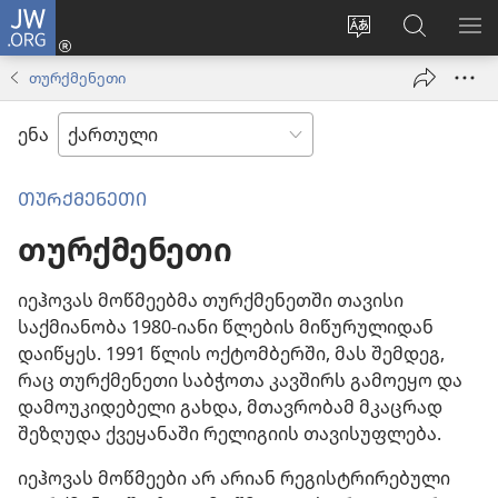
JW.ORG
შესვლა
(გაიხსნება
ვებსაიტის
ძებნა
მე
ახალი
ენის
ვებსაიტ
ნა
თურქმენეთი
ფანჯარა)
შეცვლა
JW.ORG
ენა
ᲗᲣᲠᲥᲛᲔᲜᲔᲗᲘ
თურქმენეთი
იეჰოვას მოწმეებმა თურქმენეთში თავისი
საქმიანობა 1980-იანი წლების მიწურულიდან
დაიწყეს. 1991 წლის ოქტომბერში, მას შემდეგ,
რაც თურქმენეთი საბჭოთა კავშირს გამოეყო და
დამოუკიდებელი გახდა, მთავრობამ მკაცრად
შეზღუდა ქვეყანაში რელიგიის თავისუფლება.
იეჰოვას მოწმეები არ არიან რეგისტრირებული