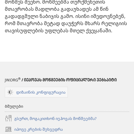
მოწმეს შეეხო. მოწმეებმა თურქმენეთის
მთავრობას მადლობა გადაუხადეს ამ წინ
გადადგმული ნაბიჯის გამო. ისინი იმედოვნებენ,
რომ მთავრობა მეტად დაუჭერს მხარს რელიგიის
თავისუფლების უფლებას მთელ ქვეყანაში.
®
JW.ORG
/ ᲘᲔᲰᲝᲕᲐᲡ ᲛᲝᲬᲛᲔᲔᲑᲘᲡ ᲝᲤᲘᲪᲘᲐᲚᲣᲠᲘ ᲕᲔᲑᲡᲐᲘᲢᲘ
დიზაინის კონფიგურაცია
ბმულები
გსურთ, მოგაკითხონ იეჰოვას მოწმეებმა?
იპოვე კრების შეხვედრა
(გაიხსნება