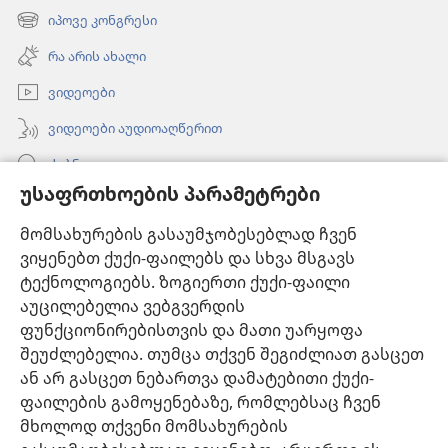
ახალი
იპოვე კონგრესი
(გაიხსნება
ფანჯარა)
ახალი
რა არის ახალი
ფანჯარა)
ვიდეოები
ვიდეოები აუდიოაღწერით
ძებნა
უსაფრთხოების პარამეტრები
ინფორმაცია ექიმებისთვის
მომსახურების გასაუმჯობესებლად ჩვენ
ინფორმაცია ოფიციალური პირებისთვის
ვიყენებთ ქუქი-ფაილებს და სხვა მსგავს
დახმარება
ტექნოლოგიებს. ზოგიერთი ქუქი-ფაილი
აუცილებელია ვებგვერდის
შესაწირავები
ფუნქციონირებისთვის და მათი უარყოფა
(გაიხსნება
ახალი
შეუძლებელია. თუმცა თქვენ შეგიძლიათ გასცეთ
ფანჯარა)
ან არ გასცეთ ნებართვა დამატებითი ქუქი-
საგუშაგო კოშკის ონლაინ ბიბლიოთეკა™
(გაიხსნება
ფაილების გამოყენებაზე, რომლებსაც ჩვენ
ახალი
®
JW Hub
მხოლოდ თქვენი მომსახურების
ფანჯარა)
(გაიხსნება