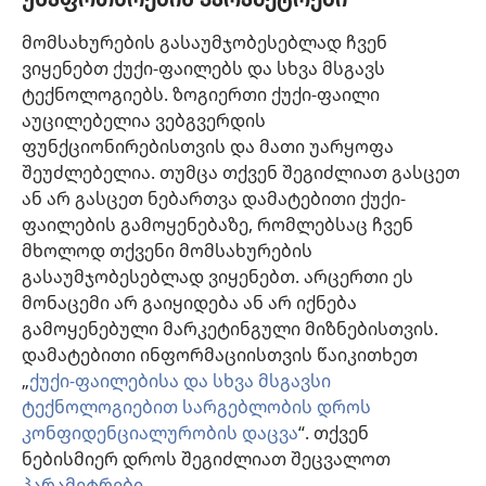
ინფორმაცია ექიმებისთვის
მომსახურების გასაუმჯობესებლად ჩვენ
ინფორმაცია ოფიციალური პირებისთვის
ვიყენებთ ქუქი-ფაილებს და სხვა მსგავს
დახმარება
ტექნოლოგიებს. ზოგიერთი ქუქი-ფაილი
აუცილებელია ვებგვერდის
შესაწირავები
ფუნქციონირებისთვის და მათი უარყოფა
(გაიხსნება
ახალი
შეუძლებელია. თუმცა თქვენ შეგიძლიათ გასცეთ
ფანჯარა)
ან არ გასცეთ ნებართვა დამატებითი ქუქი-
საგუშაგო კოშკის ონლაინ ბიბლიოთეკა™
(გაიხსნება
ფაილების გამოყენებაზე, რომლებსაც ჩვენ
ახალი
®
JW Hub
მხოლოდ თქვენი მომსახურების
ფანჯარა)
(გაიხსნება
გასაუმჯობესებლად ვიყენებთ. არცერთი ეს
ახალი
®
JW ბიბლიოთეკა
ფანჯარა)
მონაცემი არ გაიყიდება ან არ იქნება
გამოყენებული მარკეტინგული მიზნებისთვის.
„საგუშაგო კოშკის ბიბლიოთეკა“
დამატებითი ინფორმაციისთვის წაიკითხეთ
„
ქუქი-ფაილებისა და სხვა მსგავსი
ტექნოლოგიებით სარგებლობის დროს
კონფიდენციალურობის დაცვა
“. თქვენ
Copyright
© 2026 Watch Tower Bible and Tract Society of Pennsylvania.
ნებისმიერ დროს შეგიძლიათ შეცვალოთ
ᲡᲐᲠᲒᲔᲑᲚᲝᲑᲘᲡ ᲬᲔᲡᲔᲑᲘ
|
ᲙᲝᲜᲤᲘᲓᲔᲜᲪᲘᲐᲚᲣᲠᲝᲑᲘᲡ ᲞᲝᲚᲘᲢᲘᲙᲐ
პარამეტრები
.