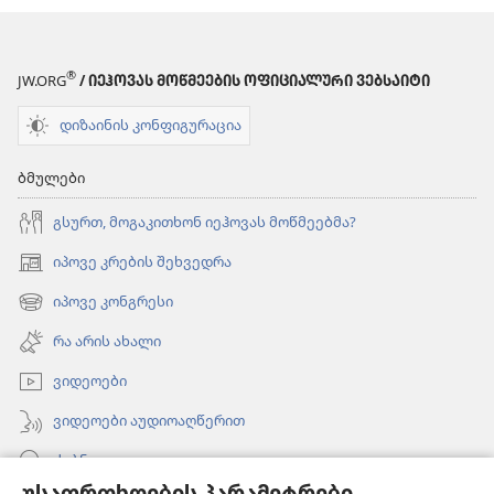
®
JW.ORG
/ ᲘᲔᲰᲝᲕᲐᲡ ᲛᲝᲬᲛᲔᲔᲑᲘᲡ ᲝᲤᲘᲪᲘᲐᲚᲣᲠᲘ ᲕᲔᲑᲡᲐᲘᲢᲘ
დიზაინის კონფიგურაცია
ბმულები
გსურთ, მოგაკითხონ იეჰოვას მოწმეებმა?
იპოვე კრების შეხვედრა
(გაიხსნება
ახალი
იპოვე კონგრესი
(გაიხსნება
ფანჯარა)
ახალი
რა არის ახალი
ფანჯარა)
ვიდეოები
ვიდეოები აუდიოაღწერით
ძებნა
უსაფრთხოების პარამეტრები