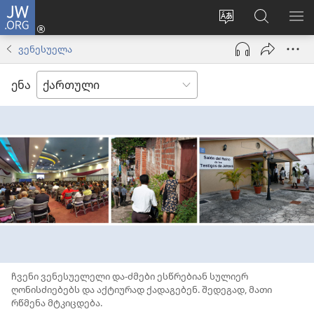
JW.ORG
შესვლა
(გაიხსნება
ვებსაიტის
ძებნა
მე
ახალი
ენის
ვებსაიტ
ნა
ვენესუელა
ფანჯარა)
შეცვლა
JW.ORG
ენა
ჩვენი ვენესუელელი და-ძმები ესწრებიან სულიერ
ღონისძიებებს და აქტიურად ქადაგებენ. შედეგად, მათი
რწმენა მტკიცდება.