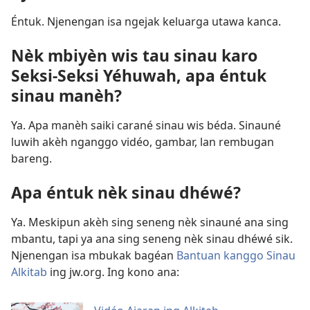
Éntuk. Njenengan isa ngejak keluarga utawa kanca.
Nèk mbiyèn wis tau sinau karo
Seksi-Seksi Yéhuwah, apa éntuk
sinau manèh?
Ya. Apa manèh saiki carané sinau wis béda. Sinauné
luwih akèh nganggo vidéo, gambar, lan rembugan
bareng.
Apa éntuk nèk sinau dhéwé?
Ya. Meskipun akèh sing seneng nèk sinauné ana sing
mbantu, tapi ya ana sing seneng nèk sinau dhéwé sik.
Njenengan isa mbukak bagéan
Bantuan kanggo Sinau
Alkitab
ing jw.org. Ing kono ana: