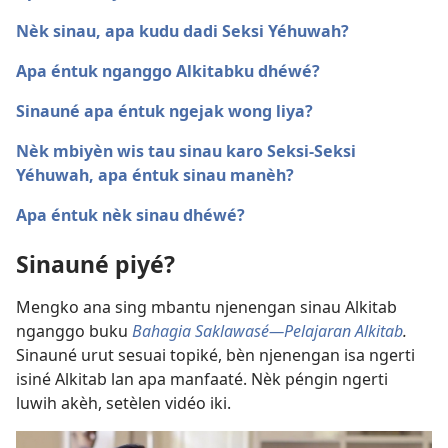
Nèk sinau, apa kudu dadi Seksi Yéhuwah?
Apa éntuk nganggo Alkitabku dhéwé?
Sinauné apa éntuk ngejak wong liya?
Nèk mbiyèn wis tau sinau karo Seksi-Seksi
Yéhuwah, apa éntuk sinau manèh?
Apa éntuk nèk sinau dhéwé?
Sinauné piyé?
Mengko ana sing mbantu njenengan sinau Alkitab
nganggo buku
Bahagia Saklawasé—Pelajaran Alkitab
.
Sinauné urut sesuai topiké, bèn njenengan isa ngerti
isiné Alkitab lan apa manfaaté. Nèk péngin ngerti
luwih akèh, setèlen vidéo iki.