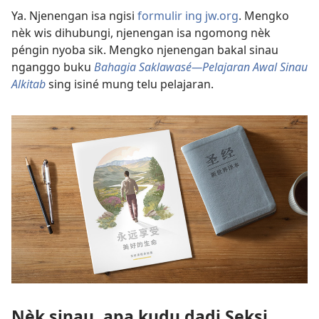
Ya. Njenengan isa ngisi
formulir ing jw.org
. Mengko
nèk wis dihubungi, njenengan isa ngomong nèk
péngin nyoba sik. Mengko njenengan bakal sinau
nganggo buku
Bahagia Saklawasé—Pelajaran Awal Sinau
Alkitab
sing isiné mung telu pelajaran.
Nèk sinau, apa kudu dadi Seksi