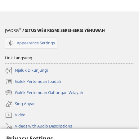
®
JW.ORG
/ SITUS WÈB RESMI SEKSI-SEKSI YÉHUWAH
Appearance Settings
Link Langsung
Njaluk Dikunjungi
Golèk Pertemuan Ibadah
(opens
new
Golèk Pertemuan Gabungan Wilayah
(opens
window)
new
Sing Anyar
window)
Vidéo
Videos with Audio Descriptions
Privacy Settings
Golèk JW.ORG