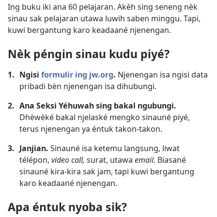
Ing buku iki ana 60 pelajaran. Akèh sing seneng nèk
sinau sak pelajaran utawa luwih saben minggu. Tapi,
kuwi bergantung karo keadaané njenengan.
Nèk péngin sinau kudu piyé?
1.
Ngisi
formulir ing jw.org
.
Njenengan isa ngisi data
pribadi bèn njenengan isa dihubungi.
2.
Ana Seksi Yéhuwah sing bakal ngubungi.
Dhèwèké bakal njelaské mengko sinauné piyé,
terus njenengan ya éntuk takon-takon.
3.
Janjian.
Sinauné isa ketemu langsung, liwat
télépon,
video call,
surat, utawa
email.
Biasané
sinauné kira-kira sak jam, tapi kuwi bergantung
karo keadaané njenengan.
Apa éntuk nyoba sik?