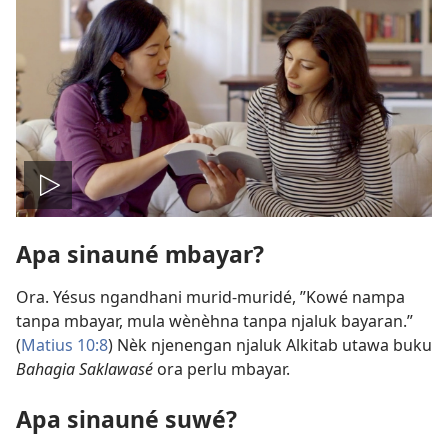
Play
Apa sinauné mbayar?
video
Ora. Yésus ngandhani murid-muridé, ”Kowé nampa
tanpa mbayar, mula wènèhna tanpa njaluk bayaran.”
(
Matius 10:8
) Nèk njenengan njaluk Alkitab utawa buku
Bahagia Saklawasé
ora perlu mbayar.
Apa sinauné suwé?