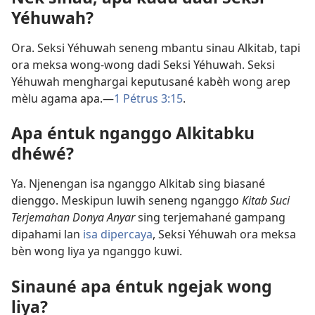
Yéhuwah?
Ora. Seksi Yéhuwah seneng mbantu sinau Alkitab, tapi
ora meksa wong-wong dadi Seksi Yéhuwah. Seksi
Yéhuwah menghargai keputusané kabèh wong arep
mèlu agama apa.​—
1 Pétrus 3:15
.
Apa éntuk nganggo Alkitabku
dhéwé?
Ya. Njenengan isa nganggo Alkitab sing biasané
dienggo. Meskipun luwih seneng nganggo
Kitab Suci
Terjemahan Donya Anyar
sing terjemahané gampang
dipahami lan
isa dipercaya
, Seksi Yéhuwah ora meksa
bèn wong liya ya nganggo kuwi.
Sinauné apa éntuk ngejak wong
liya?