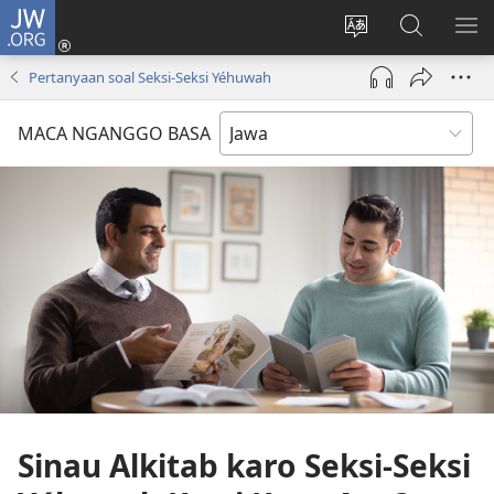
JW.ORG
Mlebu
(opens
Ganti
Golèk
KÉ
new
basa
JW.ORG
ME
Pertanyaan soal Seksi-Seksi Yéhuwah
window)
situs
MACA NGANGGO BASA
Sinau Alkitab karo Seksi-Seksi