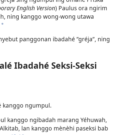
orary English Version
) Paulus ora ngirim
h, ning kanggo wong-wong utawa
a
 nyebut panggonan ibadahé ”gréja”, ning
alé Ibadahé Seksi-Seksi
é kanggo ngumpul.
pul kanggo ngibadah marang Yéhuwah,
g Alkitab, lan kanggo mènèhi paseksi bab