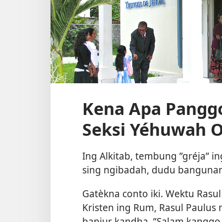
Kena Apa Panggo
Seksi Yéhuwah O
Ing Alkitab, tembung ”gréja” 
sing ngibadah, dudu banguna
Gatèkna conto iki. Wektu Rasu
Kristen ing Rum, Rasul Paulus 
banjur kandha, ”Salam kanggo