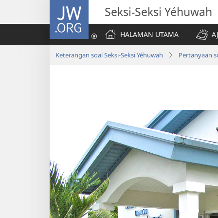
JW.ORG
Seksi-Seksi Yéhuwah
HALAMAN UTAMA
A
Keterangan soal Seksi-Seksi Yéhuwah
Pertanyaan s