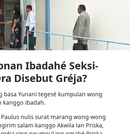
nan Ibadahé Seksi-
ra Disebut Gréja?
ing basa Yunani tegesé kumpulan wong
n kanggo ibadah.
l Paulus nulis surat marang wong-wong
ngirim salam kanggo Akwila lan Priska,
 gréja sing ngumpul ing omahé Priska