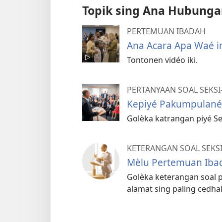
Topik sing Ana Hubung
PERTEMUAN IBADAH
Ana Acara Apa Waé i
Tontonen vidéo iki.
PERTANYAAN SOAL SEKSI
Kepiyé Pakumpulané 
Golèka katrangan piyé Se
KETERANGAN SOAL SEKS
Mèlu Pertemuan Iba
Golèka keterangan soal 
alamat sing paling cedha