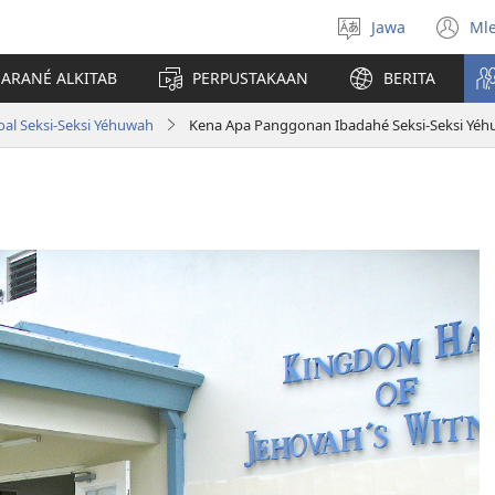
Jawa
Ml
Pilih
(o
basa
n
JARANÉ ALKITAB
PERPUSTAKAAN
BERITA
wi
oal Seksi-Seksi Yéhuwah
Kena Apa Panggonan Ibadahé Seksi-Seksi Yéh