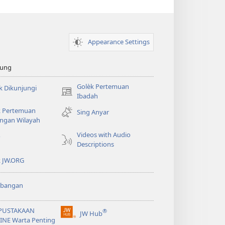
Appearance Settings
sung
Golèk Pertemuan
k Dikunjungi
(opens
Ibadah
new
k Pertemuan
Sing Anyar
window)
ngan Wilayah
Videos with Audio
o
Descriptions
k JW.ORG
bangan
PUSTAKAAN
®
JW Hub
(opens
INE Warta Penting