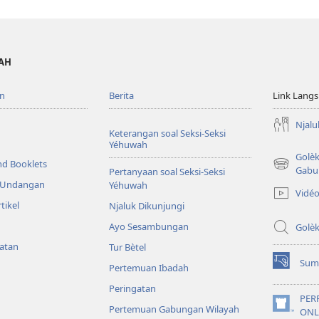
WAH
n
Berita
Link Lang
Njalu
Keterangan soal Seksi-Seksi
Yéhuwah
Golè
nd Booklets
(opens
Gabu
Pertanyaan soal Seksi-Seksi
new
& Undangan
Yéhuwah
Vidé
window)
tikel
Njaluk Dikunjungi
Ayo Sesambungan
Golè
yatan
Tur Bètel
Sum
Pertemuan Ibadah
(opens
new
Peringatan
window)
PER
Pertemuan Gabungan Wilayah
(opens
ONL