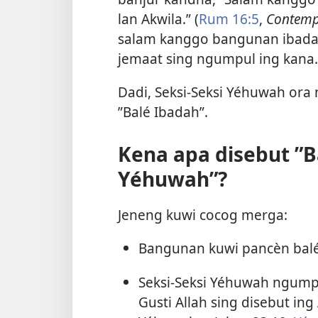
lan Akwila.” (
Rum 16:5
,
Contemp
salam kanggo bangunan ibada
jemaat sing ngumpul ing kana.
Dadi, Seksi-Seksi Yéhuwah ora
”Balé Ibadah”.
Kena apa disebut ”B
Yéhuwah”?
Jeneng kuwi cocog merga:
Bangunan kuwi pancèn bal
Seksi-Seksi Yéhuwah ngum
Gusti Allah sing disebut in