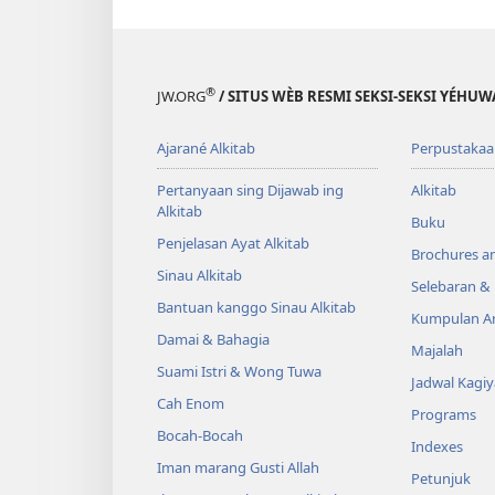
®
JW.ORG
/ SITUS WÈB RESMI SEKSI-SEKSI YÉHU
Ajarané Alkitab
Perpustakaa
Pertanyaan sing Dijawab ing
Alkitab
Alkitab
Buku
Penjelasan Ayat Alkitab
Brochures a
Sinau Alkitab
Selebaran 
Bantuan kanggo Sinau Alkitab
Kumpulan Ar
Damai & Bahagia
Majalah
Suami Istri & Wong Tuwa
Jadwal Kagi
Cah Enom
Programs
Bocah-Bocah
Indexes
Iman marang Gusti Allah
Petunjuk