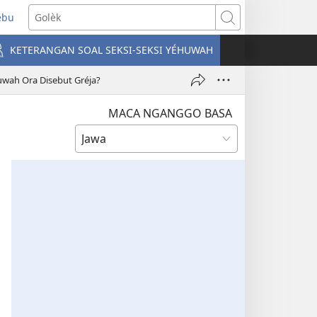
ebu
pens
Golèk
ew
KETERANGAN SOAL SEKSI-SEKSI YÉHUWAH
ndow)
uwah Ora Disebut Gréja?
MACA NGANGGO BASA