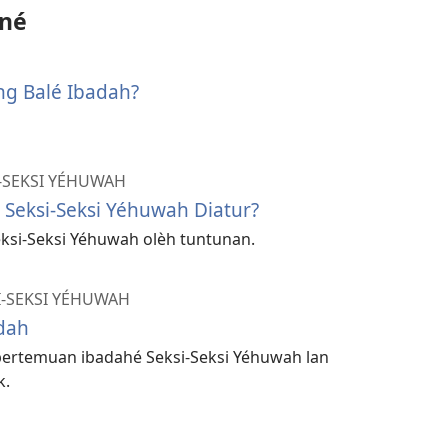
ané
ng Balé Ibadah?
-SEKSI YÉHUWAH
Seksi-Seksi Yéhuwah Diatur?
ksi-Seksi Yéhuwah olèh tuntunan.
I-SEKSI YÉHUWAH
dah
pertemuan ibadahé Seksi-Seksi Yéhuwah lan
k.