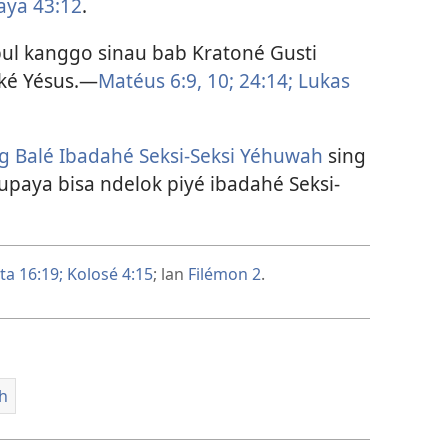
aya 43:12
.
ul kanggo sinau bab Kratoné Gusti
ké Yésus.​—
Matéus 6:9, 10;
24:14;
Lukas
ng Balé Ibadahé Seksi-Seksi Yéhuwah
sing
aya bisa ndelok piyé ibadahé Seksi-
ta 16:19;
Kolosé 4:15
; lan
Filémon 2
.
h