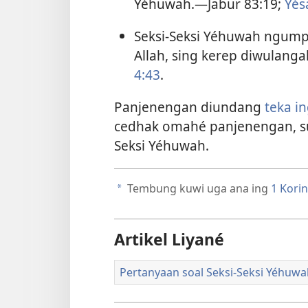
Yéhuwah.​—Jabur 83:19;
Yés
Seksi-Seksi Yéhuwah ngump
Allah, sing kerep diwulanga
4:43
.
Panjenengan diundang
teka i
cedhak omahé panjenengan, sup
Seksi Yéhuwah.
Tembung kuwi uga ana ing
1 Korin
a
Artikel Liyané
Pertanyaan soal Seksi-Seksi Yéhuwa