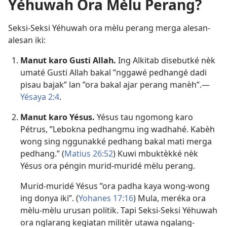
Yéhuwah Ora Mèlu Perang?
Seksi-Seksi Yéhuwah ora mèlu perang merga alesan-
alesan iki:
Manut karo Gusti Allah.
Ing Alkitab disebutké nèk
umaté Gusti Allah bakal ”nggawé pedhangé dadi
pisau bajak” lan ”ora bakal ajar perang manèh”.—
Yésaya 2:4
.
Manut karo Yésus.
Yésus tau ngomong karo
Pétrus, ”Lebokna pedhangmu ing wadhahé. Kabèh
wong sing nggunakké pedhang bakal mati merga
pedhang.” (
Matius 26:52
) Kuwi mbuktèkké nèk
Yésus ora péngin murid-muridé mèlu perang.
Murid-muridé Yésus ”ora padha kaya wong-wong
ing donya iki”. (
Yohanes 17:16
) Mula, meréka ora
mèlu-mèlu urusan politik. Tapi Seksi-Seksi Yéhuwah
ora nglarang kegiatan militèr utawa ngalang-