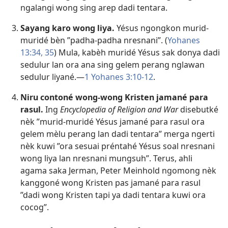
ngalangi wong sing arep dadi tentara.
Sayang karo wong liya.
Yésus ngongkon murid-
muridé bèn ”padha-padha nresnani”. (
Yohanes
13:34, 35
) Mula, kabèh muridé Yésus sak donya dadi
sedulur lan ora ana sing gelem perang nglawan
sedulur liyané.—
1 Yohanes 3:10-12
.
Niru contoné wong-wong Kristen jamané para
rasul.
Ing
Encyclopedia of Religion and War
disebutké
nèk ”murid-muridé Yésus jamané para rasul ora
gelem mèlu perang lan dadi tentara” merga ngerti
nèk kuwi ”ora sesuai préntahé Yésus soal nresnani
wong liya lan nresnani mungsuh”. Terus, ahli
agama saka Jerman, Peter Meinhold ngomong nèk
kanggoné wong Kristen pas jamané para rasul
”dadi wong Kristen tapi ya dadi tentara kuwi ora
cocog”.