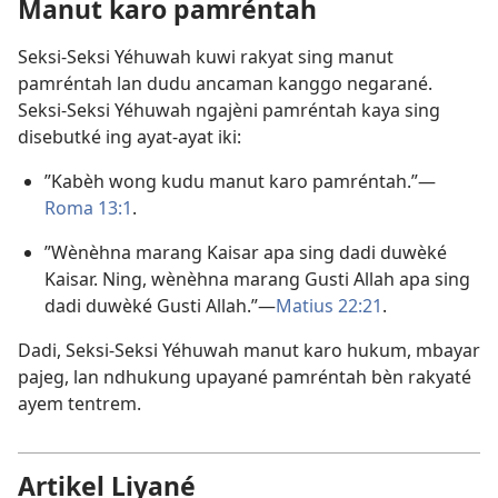
Manut karo pamréntah
Seksi-Seksi Yéhuwah kuwi rakyat sing manut
pamréntah lan dudu ancaman kanggo negarané.
Seksi-Seksi Yéhuwah ngajèni pamréntah kaya sing
disebutké ing ayat-ayat iki:
”Kabèh wong kudu manut karo pamréntah.”—
Roma 13:1
.
”Wènèhna marang Kaisar apa sing dadi duwèké
Kaisar. Ning, wènèhna marang Gusti Allah apa sing
dadi duwèké Gusti Allah.”—
Matius 22:21
.
Dadi, Seksi-Seksi Yéhuwah manut karo hukum, mbayar
pajeg, lan ndhukung upayané pamréntah bèn rakyaté
ayem tentrem.
Artikel Liyané