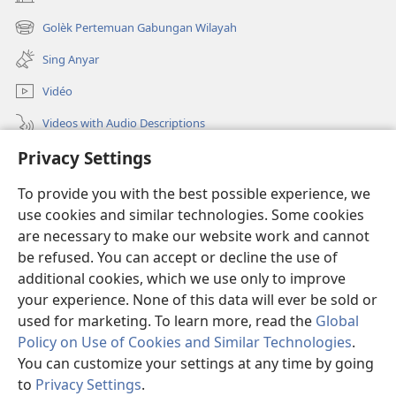
(opens
new
Golèk Pertemuan Gabungan Wilayah
(opens
window)
new
Sing Anyar
window)
Vidéo
Videos with Audio Descriptions
Privacy Settings
Golèk JW.ORG
To provide you with the best possible experience, we
Sumbangan
(opens
use cookies and similar technologies. Some cookies
new
are necessary to make our website work and cannot
window)
PERPUSTAKAAN ONLINE Warta Penting
be refused. You can accept or decline the use of
(opens
new
additional cookies, which we use only to improve
®
JW Hub
window)
(opens
your experience. None of this data will ever be sold or
new
used for marketing. To learn more, read the
Global
window)
Policy on Use of Cookies and Similar Technologies
.
You can customize your settings at any time by going
Copyright
© 2026 Watch Tower Bible and Tract Society of Pennsylvania.
to
Privacy Settings
.
SYARAT NGGUNAKAKÉ
|
ATURAN PRIVASI
|
PRIVACY SETTINGS