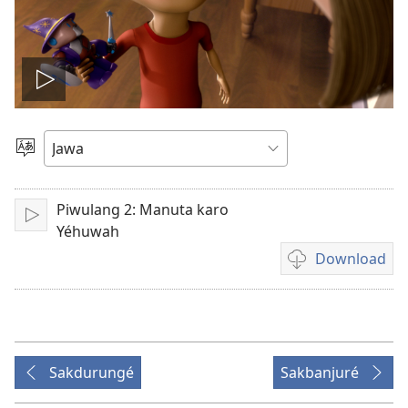
Play
video
Pilih
Basa
Piwulang 2: Manuta karo
Puter
Yéhuwah
Download
Pilihan
kanggo
download
rekaman
video
Sakdurungé
Sakbanjuré