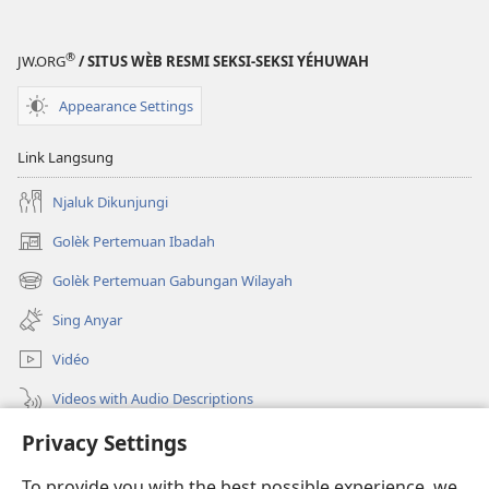
®
JW.ORG
/ SITUS WÈB RESMI SEKSI-SEKSI YÉHUWAH
Appearance Settings
Link Langsung
Njaluk Dikunjungi
Golèk Pertemuan Ibadah
(opens
new
Golèk Pertemuan Gabungan Wilayah
(opens
window)
new
Sing Anyar
window)
Vidéo
Videos with Audio Descriptions
Golèk JW.ORG
Privacy Settings
To provide you with the best possible experience, we