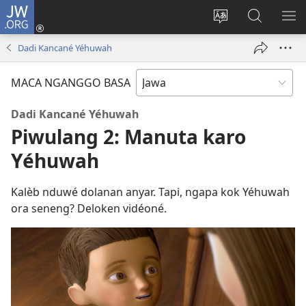
JW.ORG
Mlebu
(opens
Ganti
Golèk
KÉ
new
basa
JW.ORG
ME
Dadi Kancané Yéhuwah
window)
situs
MACA NGANGGO BASA
Dadi Kancané Yéhuwah
Piwulang 2: Manuta karo
Yéhuwah
Kalèb nduwé dolanan anyar. Tapi, ngapa kok Yéhuwah
ora seneng? Deloken vidéoné.