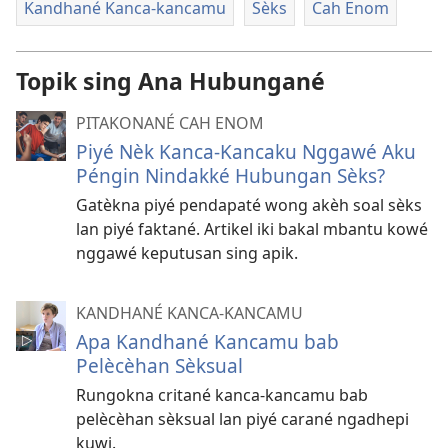
Kandhané Kanca-kancamu
Sèks
Cah Enom
Topik sing Ana Hubungané
PITAKONANÉ CAH ENOM
Piyé Nèk Kanca-Kancaku Nggawé Aku
Péngin Nindakké Hubungan Sèks?
Gatèkna piyé pendapaté wong akèh soal sèks
lan piyé faktané. Artikel iki bakal mbantu kowé
nggawé keputusan sing apik.
KANDHANÉ KANCA-KANCAMU
Apa Kandhané Kancamu bab
Pelècèhan Sèksual
Rungokna critané kanca-kancamu bab
pelècèhan sèksual lan piyé carané ngadhepi
kuwi.