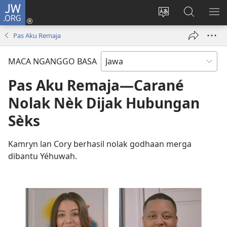
JW.ORG
Mlebu
(opens
Ganti
Golèk
KÉ
new
basa
JW.ORG
ME
Pas Aku Remaja
window)
situs
MACA NGANGGO BASA
Pas Aku Remaja—Carané
Nolak Nèk Dijak Hubungan
Sèks
Kamryn lan Cory berhasil nolak godhaan merga
dibantu Yéhuwah.