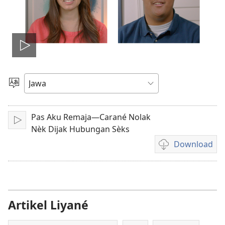
Play
video
Pilih
Basa
Pas Aku Remaja—Carané Nolak
Puter
Nèk Dijak Hubungan Sèks
Download
Pilihan
kanggo
download
rekaman
video
Artikel Liyané