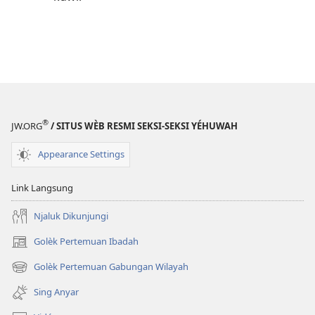
®
JW.ORG
/ SITUS WÈB RESMI SEKSI-SEKSI YÉHUWAH
Appearance Settings
Link Langsung
Njaluk Dikunjungi
Golèk Pertemuan Ibadah
(opens
new
Golèk Pertemuan Gabungan Wilayah
(opens
window)
new
Sing Anyar
window)