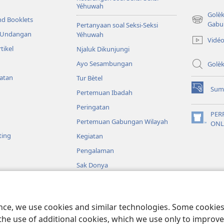
Yéhuwah
Golè
nd Booklets
(opens
Gabu
Pertanyaan soal Seksi-Seksi
new
& Undangan
Yéhuwah
Vidé
window)
tikel
Njaluk Dikunjungi
Ayo Sesambungan
Golè
yatan
Tur Bètel
Sum
Pertemuan Ibadah
(opens
new
Peringatan
window)
PER
Pertemuan Gabungan Wilayah
(opens
ONL
new
ting
Kegiatan
window)
Pengalaman
Sak Donya
IO
itab sing Diwaca
ence, we use cookies and similar technologies. Some cooki
the use of additional cookies, which we use only to improve 