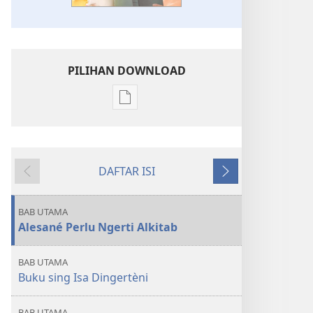
PILIHAN DOWNLOAD
Pilihan
kanggo
download
publikasi
DAFTAR ISI
digital
Sakdurungé
Sakbanjuré
WARTA
PENTING
BAB UTAMA
Panjenengan
Alesané Perlu Ngerti Alkitab
Isa
Ngerti
BAB UTAMA
Alkitab
Buku sing Isa Dingertèni
BAB UTAMA