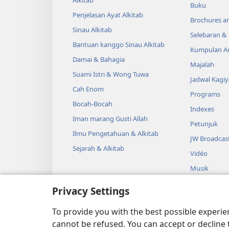
Alkitab
Buku
Penjelasan Ayat Alkitab
Brochures a
Sinau Alkitab
Selebaran 
Bantuan kanggo Sinau Alkitab
Kumpulan Ar
Damai & Bahagia
Majalah
Suami Istri & Wong Tuwa
Jadwal Kagi
Cah Enom
Programs
Bocah-Bocah
Indexes
Iman marang Gusti Allah
Petunjuk
Ilmu Pengetahuan & Alkitab
JW Broadcas
Sejarah & Alkitab
Vidéo
Musik
DRAMA AUD
Privacy Settings
Rekaman Alk
Kaya Drama
To provide you with the best possible experi
cannot be refused. You can accept or decline 