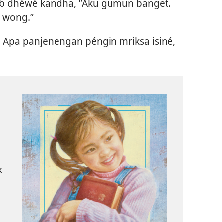
itab dhéwé kandha, ”Aku gumun banget.
h wong.”
 Apa panjenengan péngin mriksa isiné,
k