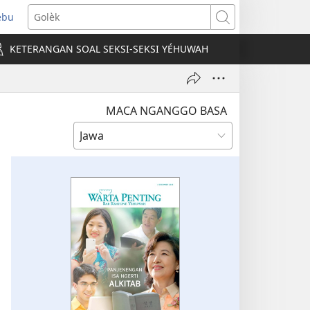
ebu
pens
Golèk
ew
KETERANGAN SOAL SEKSI-SEKSI YÉHUWAH
ndow)
MACA NGANGGO BASA