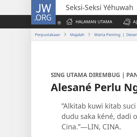
JW.ORG
Seksi-Seksi Yéhuwah
HALAMAN UTAMA
A
Perpustakaan
Majalah
Warta Penting | Dese
SING UTAMA DIREMBUG | PAN
Alesané Perlu Ng
”Alkitab kuwi kitab suc
dudu saka kéné, dadi
Cina.”—LIN, CINA.