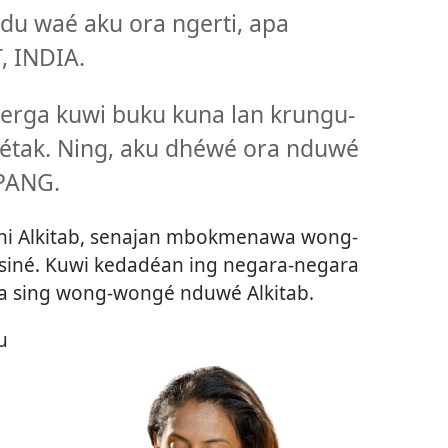
du waé aku ora ngerti, apa
, INDIA.
merga kuwi buku kuna lan krungu-
cétak. Ning, aku dhéwé ora nduwé
PANG.
èni Alkitab, senajan mbokmenawa wong-
isiné. Kuwi kedadéan ing negara-negara
ra sing wong-wongé nduwé Alkitab.
u