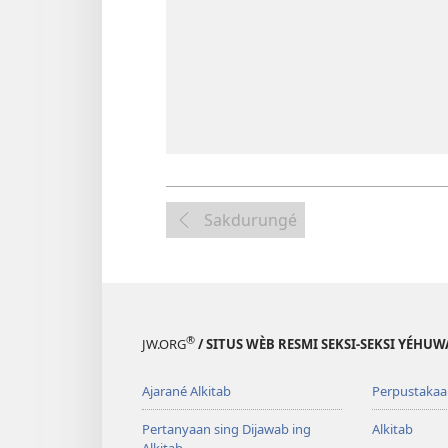
Sakdurungé
®
JW.ORG
/ SITUS WÈB RESMI SEKSI-SEKSI YÉHU
Ajarané Alkitab
Perpustakaa
Pertanyaan sing Dijawab ing
Alkitab