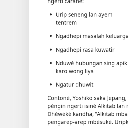
ngerti carané:
Urip seneng lan ayem
tentrem
Ngadhepi masalah keluarg
Ngadhepi rasa kuwatir
Nduwé hubungan sing apik
karo wong liya
Ngatur dhuwit
Contoné, Yoshiko saka Jepang,
péngin ngerti isiné Alkitab la
Dhèwèké kandha, ”Alkitab mba
pengarep-arep mbésuké. Uripk