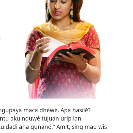
a
n ngupaya maca dhéwé. Apa hasilé?
ntu aku nduwé tujuan urip lan
u dadi ana gunané.” Amit, sing mau wis