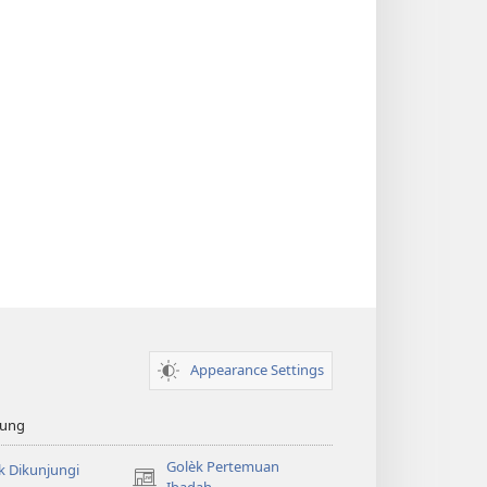
Appearance Settings
sung
Golèk Pertemuan
k Dikunjungi
(opens