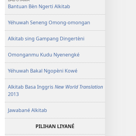
Bantuan Bèn Ngerti Alkitab
Yéhuwah Seneng Omong-omongan
Alkitab sing Gampang Dingertèni
Omonganmu Kudu Nyenengké
Yéhuwah Bakal Ngopèni Kowé
Alkitab Basa Inggris
New World Translation
2013
Jawabané Alkitab
PILIHAN LIYANÉ