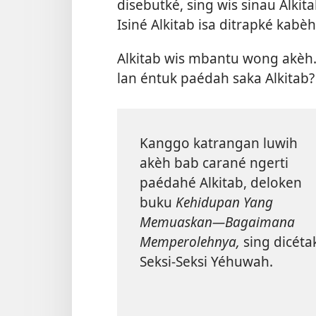
disebutké, sing wis sinau Alk
Isiné Alkitab isa ditrapké kabè
Alkitab wis mbantu wong akèh.
lan éntuk paédah saka Alkitab?
Kanggo katrangan luwih
akèh bab carané ngerti
paédahé Alkitab, deloken
buku
Kehidupan Yang
Memuaskan—Bagaimana
Memperolehnya
,
sing dicéta
Seksi-Seksi Yéhuwah.