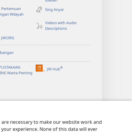
Ibadah
new
k Pertemuan
Sing Anyar
window)
ngan Wilayah
Videos with Audio
o
Descriptions
k JW.ORG
bangan
PUSTAKAAN
®
JW Hub
(opens
INE Warta Penting
new
window)
es are necessary to make our website work and
your experience. None of this data will ever