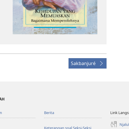
Sakbanjuré
WAH
n
Berita
Link Lang
Njalu
Keterangan soal Seksi-Seksi