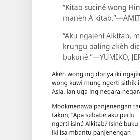
”Kitab suciné wong Hin
manèh Alkitab.”—AMIT
”Aku ngajèni Alkitab, 
krungu paling akèh di
bukuné.”—YUMIKO, JE
Akèh wong ing donya iki ngaj
wong kuwi mung ngerti sithik 
Asia, lan uga ing negara-nega
Mbokmenawa panjenengan ta
takon, ”Apa sebabé aku perlu
ngerti isiné Alkitab? Isiné buku
iki isa mbantu panjenengan