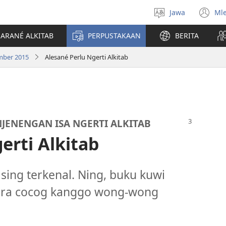
Jawa
Ml
Pilih
(o
basa
n
JARANÉ ALKITAB
PERPUSTAKAAN
BERITA
wi
mber 2015
Alesané Perlu Ngerti Alkitab
JENENGAN ISA NGERTI ALKITAB
erti Alkitab
i sing terkenal. Ning, buku kuwi
 ora cocog kanggo wong-wong