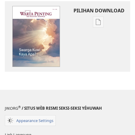
PILIHAN DOWNLOAD
Pilihan
kanggo
download
publikasi
digital
WARTA
PENTING
Swarga
Kuwi
Kaya
Apa?
®
JW.ORG
/ SITUS WÈB RESMI SEKSI-SEKSI YÉHUWAH
Appearance Settings
Link Langsung