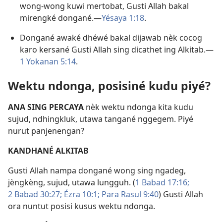
wong-wong kuwi mertobat, Gusti Allah bakal
mirengké dongané.​—
Yésaya 1:18
.
Dongané awaké dhéwé bakal dijawab nèk cocog
karo kersané Gusti Allah sing dicathet ing Alkitab.​—
1 Yokanan 5:14
.
Wektu ndonga, posisiné kudu piyé?
ANA SING PERCAYA
nèk wektu ndonga kita kudu
sujud, ndhingkluk, utawa tangané nggegem. Piyé
nurut panjenengan?
KANDHANÉ ALKITAB
Gusti Allah nampa dongané wong sing ngadeg,
jèngkèng, sujud, utawa lungguh. (
1 Babad 17:16;
2 Babad 30:27;
Ézra 10:1;
Para Rasul 9:40
) Gusti Allah
ora nuntut posisi kusus wektu ndonga.