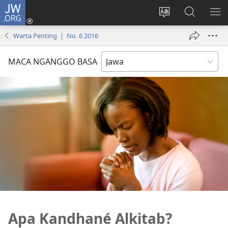
JW.ORG
Mlebu
(opens
Ganti
Golèk
KÉ
new
basa
JW.ORG
ME
Warta Penting | No. 6 2016
window)
situs
MACA NGANGGO BASA
Apa Kandhané Alkitab?