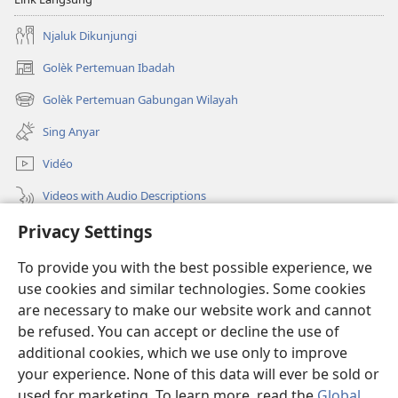
Njaluk Dikunjungi
Golèk Pertemuan Ibadah
(opens
new
Golèk Pertemuan Gabungan Wilayah
(opens
window)
new
Sing Anyar
window)
Vidéo
Videos with Audio Descriptions
Golèk JW.ORG
Privacy Settings
To provide you with the best possible experience, we
Sumbangan
(opens
use cookies and similar technologies. Some cookies
new
are necessary to make our website work and cannot
window)
PERPUSTAKAAN ONLINE Warta Penting
(opens
be refused. You can accept or decline the use of
new
additional cookies, which we use only to improve
®
JW Hub
window)
(opens
your experience. None of this data will ever be sold or
new
used for marketing. To learn more, read the
Global