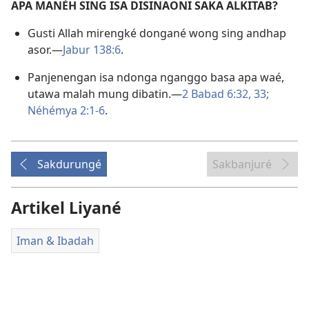
APA MANÈH SING ISA DISINAONI SAKA ALKITAB?
Gusti Allah mirengké dongané wong sing andhap
asor.​—
Jabur 138:6
.
Panjenengan isa ndonga nganggo basa apa waé,
utawa malah mung dibatin.​—
2 Babad 6:32, 33;
Néhémya 2:1-6
.
Sakdurungé
Sakbanjuré
Artikel Liyané
Iman & Ibadah