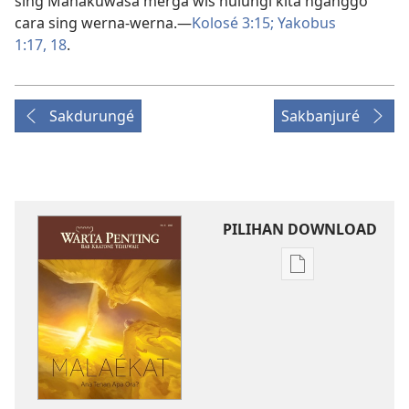
sing Mahakuwasa merga wis nulungi kita nganggo
cara sing werna-werna.​—
Kolosé 3:15;
Yakobus
1:17, 18
.
Sakdurungé
Sakbanjuré
PILIHAN DOWNLOAD
Pilihan
kanggo
download
publikasi
digital
WARTA
PENTING