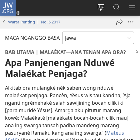
JW.ORG
Mlebu
(opens
Ganti
Golèk
KÉ
new
basa
JW.ORG
ME
Warta Penting | No. 5 2017
window)
situs
MACA NGANGGO BASA
BAB UTAMA | MALAÉKAT—ANA TENAN APA ORA?
Apa Panjenengan Nduwé
Malaékat Penjaga?
Alkitab ora mulangké nèk saben wong nduwé
malaékat penjaga. Pancèn, Yésus wis tau kandha, ’Aja
nganti ngrèmèhaké salah sawijining bocah cilik iki
[para muridé Yésus]. Amarga aku pitutur marang
kowé: Malaékaté [malaékaté bocah-bocah cilik mau]
ana ing swarga tansah padha mandeng marang
pasuryané Ramaku kang ana ing swarga.’ (
Matéus