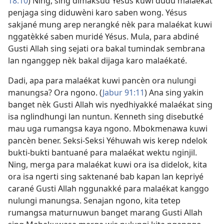
18:10
) Ning, sing dimaksud Yésus kuwi dudu malaékat
penjaga sing diduwèni karo saben wong. Yésus
sakjané mung arep nerangké nèk para malaékat kuwi
nggatèkké saben muridé Yésus. Mula, para abdiné
Gusti Allah sing sejati ora bakal tumindak sembrana
lan nganggep nèk bakal dijaga karo malaékaté.
Dadi, apa para malaékat kuwi pancèn ora nulungi
manungsa? Ora ngono. (
Jabur 91:11
) Ana sing yakin
banget nèk Gusti Allah wis nyedhiyakké malaékat sing
isa nglindhungi lan nuntun. Kenneth sing disebutké
mau uga rumangsa kaya ngono. Mbokmenawa kuwi
pancèn bener. Seksi-Seksi Yéhuwah wis kerep ndelok
bukti-bukti bantuané para malaékat wektu nginjil.
Ning, merga para malaékat kuwi ora isa didelok, kita
ora isa ngerti sing saktenané bab kapan lan kepriyé
carané Gusti Allah nggunakké para malaékat kanggo
nulungi manungsa. Senajan ngono, kita tetep
rumangsa maturnuwun banget marang Gusti Allah