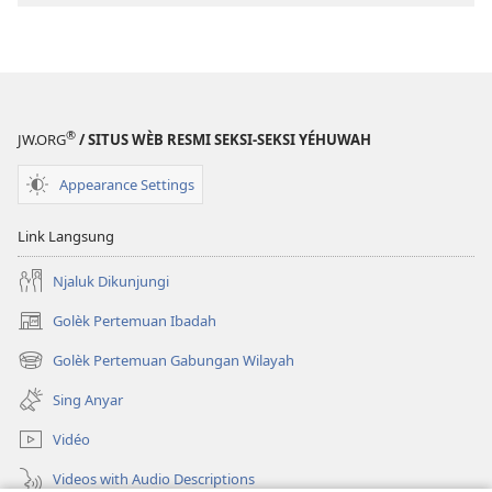
Malaékat​
—⁠Ana
Tenan
Apa
Ora?
®
JW.ORG
/ SITUS WÈB RESMI SEKSI-SEKSI YÉHUWAH
Appearance Settings
Link Langsung
Njaluk Dikunjungi
Golèk Pertemuan Ibadah
(opens
new
Golèk Pertemuan Gabungan Wilayah
(opens
window)
new
Sing Anyar
window)
Vidéo
Videos with Audio Descriptions