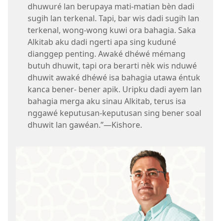
dhuwuré lan berupaya mati-matian bèn dadi
sugih lan terkenal. Tapi, bar wis dadi sugih lan
terkenal, wong-wong kuwi ora bahagia. Saka
Alkitab aku dadi ngerti apa sing kuduné
dianggep penting. Awaké dhéwé mémang
butuh dhuwit, tapi ora berarti nèk wis nduwé
dhuwit awaké dhéwé isa bahagia utawa éntuk
kanca bener- bener apik. Uripku dadi ayem lan
bahagia merga aku sinau Alkitab, terus isa
nggawé keputusan-keputusan sing bener soal
dhuwit lan gawéan.”​—Kishore.