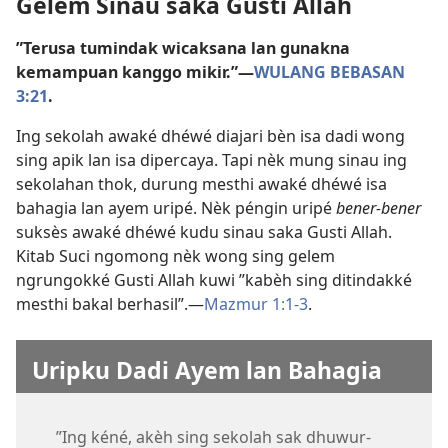
Gelem Sinau saka Gusti Allah
”Terusa tumindak wicaksana lan gunakna
kemampuan kanggo mikir.”​—
WULANG BEBASAN
3:21
.
Ing sekolah awaké dhéwé diajari bèn isa dadi wong
sing apik lan isa dipercaya. Tapi nèk mung sinau ing
sekolahan thok, durung mesthi awaké dhéwé isa
bahagia lan ayem uripé. Nèk péngin uripé
bener-bener
suksès awaké dhéwé kudu sinau saka Gusti Allah.
Kitab Suci ngomong nèk wong sing gelem
ngrungokké Gusti Allah kuwi ”kabèh sing ditindakké
mesthi bakal berhasil”.​—
Mazmur 1:1-3
.
Uripku Dadi Ayem lan Bahagia
”Ing kéné, akèh sing sekolah sak dhuwur-