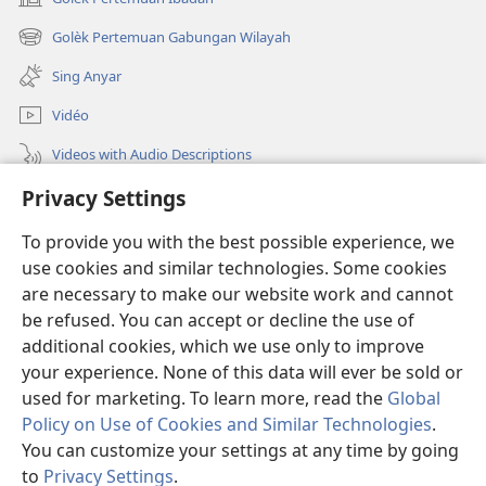
(opens
new
Golèk Pertemuan Gabungan Wilayah
(opens
window)
new
Sing Anyar
window)
Vidéo
Videos with Audio Descriptions
Golèk JW.ORG
Privacy Settings
To provide you with the best possible experience, we
Sumbangan
(opens
use cookies and similar technologies. Some cookies
new
are necessary to make our website work and cannot
window)
PERPUSTAKAAN ONLINE Warta Penting
(opens
be refused. You can accept or decline the use of
new
additional cookies, which we use only to improve
®
JW Hub
window)
(opens
your experience. None of this data will ever be sold or
new
used for marketing. To learn more, read the
Global
window)
Policy on Use of Cookies and Similar Technologies
.
You can customize your settings at any time by going
Copyright
© 2026 Watch Tower Bible and Tract Society of Pennsylvania.
to
Privacy Settings
.