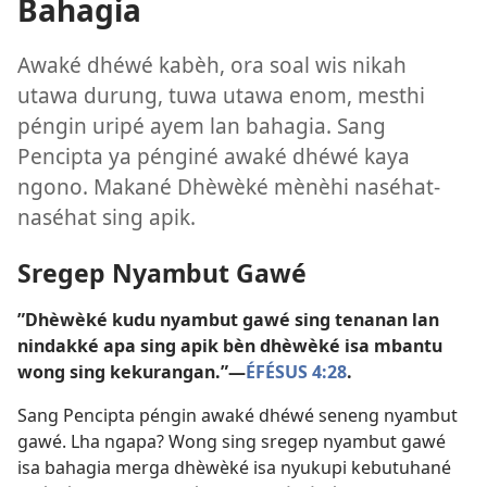
Bahagia
Awaké dhéwé kabèh, ora soal wis nikah
utawa durung, tuwa utawa enom, mesthi
péngin uripé ayem lan bahagia. Sang
Pencipta ya pénginé awaké dhéwé kaya
ngono. Makané Dhèwèké mènèhi naséhat-
naséhat sing apik.
Sregep Nyambut Gawé
”Dhèwèké kudu nyambut gawé sing tenanan lan
nindakké apa sing apik bèn dhèwèké isa mbantu
wong sing kekurangan.”—
ÉFÉSUS 4:28
.
Sang Pencipta péngin awaké dhéwé seneng nyambut
gawé. Lha ngapa? Wong sing sregep nyambut gawé
isa bahagia merga dhèwèké isa nyukupi kebutuhané