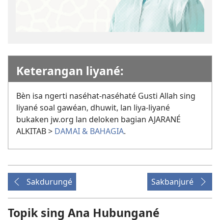
Keterangan liyané:
Bèn isa ngerti naséhat-naséhaté Gusti Allah sing
liyané soal gawéan, dhuwit, lan liya-liyané
bukaken jw.org lan deloken bagian AJARANÉ
ALKITAB >
DAMAI & BAHAGIA
.
Sakdurungé
Sakbanjuré
Topik sing Ana Hubungané