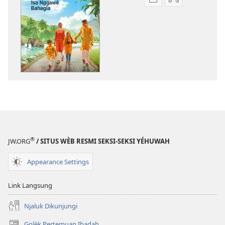
Pilihan
Pilihan
kanggo
kanggo
download
download
publikasi
rekaman
digital
swara
GATÈKNA!
GATÈKNA!
Naséhat
Naséhat
sing
sing
Isa
Isa
Nggawé
Nggawé
Bahagia
Bahagia
®
JW.ORG
/ SITUS WÈB RESMI SEKSI-SEKSI YÉHUWAH
Appearance Settings
Link Langsung
Njaluk Dikunjungi
Golèk Pertemuan Ibadah