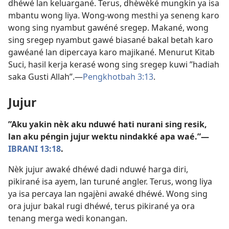
dhéwé lan keluargané. Terus, dhèwèké mungkin ya isa
mbantu wong liya. Wong-wong mesthi ya seneng karo
wong sing nyambut gawéné sregep. Makané, wong
sing sregep nyambut gawé biasané bakal betah karo
gawéané lan dipercaya karo majikané. Menurut Kitab
Suci, hasil kerja kerasé wong sing sregep kuwi ”hadiah
saka Gusti Allah”.​—
Pengkhotbah 3:13
.
Jujur
”Aku yakin nèk aku nduwé hati nurani sing resik,
lan aku péngin jujur wektu nindakké apa waé.”​—
IBRANI 13:18
.
Nèk jujur awaké dhéwé dadi nduwé harga diri,
pikirané isa ayem, lan turuné angler. Terus, wong liya
ya isa percaya lan ngajèni awaké dhéwé. Wong sing
ora jujur bakal rugi dhéwé, terus pikirané ya ora
tenang merga wedi konangan.