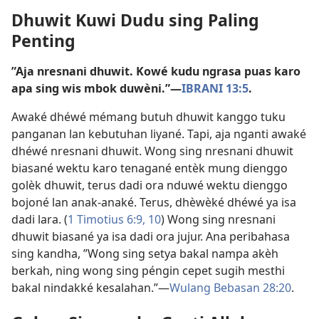
Dhuwit Kuwi Dudu sing Paling
Penting
”Aja nresnani dhuwit. Kowé kudu ngrasa puas karo
apa sing wis mbok duwèni.”​—
IBRANI 13:5
.
Awaké dhéwé mémang butuh dhuwit kanggo tuku
panganan lan kebutuhan liyané. Tapi, aja nganti awaké
dhéwé nresnani dhuwit. Wong sing nresnani dhuwit
biasané wektu karo tenagané entèk mung dienggo
golèk dhuwit, terus dadi ora nduwé wektu dienggo
bojoné lan anak-anaké. Terus, dhèwèké dhéwé ya isa
dadi lara. (
1 Timotius 6:9, 10
) Wong sing nresnani
dhuwit biasané ya isa dadi ora jujur. Ana peribahasa
sing kandha, ”Wong sing setya bakal nampa akèh
berkah, ning wong sing péngin cepet sugih mesthi
bakal nindakké kesalahan.”​—
Wulang Bebasan 28:20
.