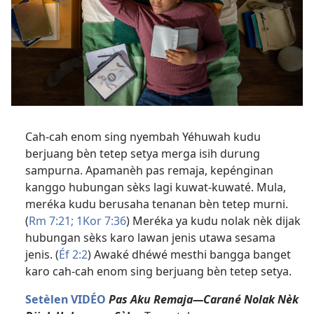
Cah-cah enom sing nyembah Yéhuwah kudu
berjuang bèn tetep setya merga isih durung
sampurna. Apamanèh pas remaja, kepénginan
kanggo hubungan sèks lagi kuwat-kuwaté. Mula,
meréka kudu berusaha tenanan bèn tetep murni.
(
Rm 7:21;
1Kor 7:36
) Meréka ya kudu nolak nèk dijak
hubungan sèks karo lawan jenis utawa sesama
jenis. (
Éf 2:2
) Awaké dhéwé mesthi bangga banget
karo cah-cah enom sing berjuang bèn tetep setya.
Setèlen VIDÉO
Pas Aku Remaja—Carané Nolak Nèk