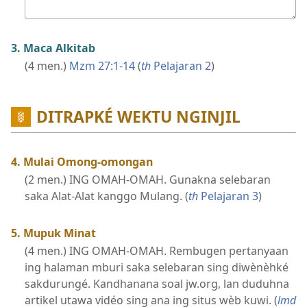
Jawabané
njenengan
3. Maca Alkitab
(4 men.)
Mzm 27:​1-14
(
th
Pelajaran 2
)
DITRAPKÉ WEKTU NGINJIL
4. Mulai Omong-omongan
(2 men.) ING OMAH-OMAH. Gunakna selebaran
saka Alat-Alat kanggo Mulang. (
th
Pelajaran 3
)
5. Mupuk Minat
(4 men.) ING OMAH-OMAH. Rembugen pertanyaan
ing halaman mburi saka selebaran sing diwènèhké
sakdurungé. Kandhanana soal jw.org, lan duduhna
artikel utawa vidéo sing ana ing situs wèb kuwi. (
lmd