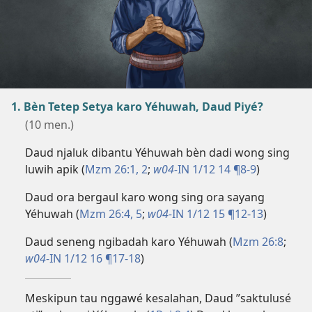
1. Bèn Tetep Setya karo Yéhuwah, Daud Piyé?
(10 men.)
Daud njaluk dibantu Yéhuwah bèn dadi wong sing
luwih apik (
Mzm 26:​1, 2
;
w04-
IN 1/12 14 ¶8-9
)
Daud ora bergaul karo wong sing ora sayang
Yéhuwah (
Mzm 26:​4, 5
;
w04-
IN 1/12 15 ¶12-13
)
Daud seneng ngibadah karo Yéhuwah (
Mzm 26:8
;
w04-
IN 1/12 16 ¶17-18
)
Meskipun tau nggawé kesalahan, Daud ”saktulusé