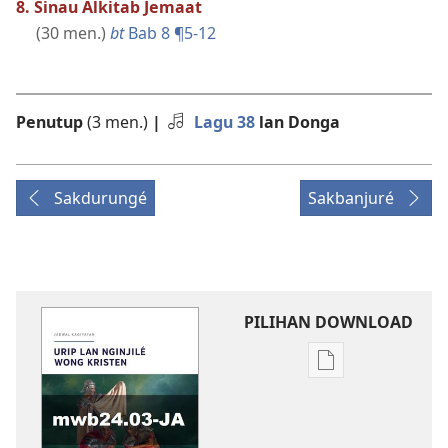
8. Sinau Alkitab Jemaat
(30 men.)
bt
Bab 8 ¶5-12
Penutup
(3 men.)
|
Lagu 38
lan Donga
Sakdurungé
Sakbanjuré
PILIHAN DOWNLOAD
Pilihan
kanggo
download
publikasi