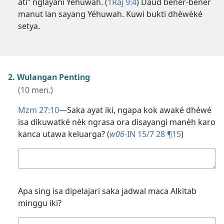
ati” nglayani Yéhuwah. (
1Raj 9:4
) Daud bener-bener
manut lan sayang Yéhuwah. Kuwi bukti dhèwèké
setya.
2. Wulangan Penting
(10 men.)
Mzm 27:10
—Saka ayat iki, ngapa kok awaké dhéwé
isa dikuwatké nèk ngrasa ora disayangi manèh karo
kanca utawa keluarga? (
w06-
IN 15/7 28 ¶15
)
Jawabané
njenengan
Apa sing isa dipelajari saka jadwal maca Alkitab
minggu iki?