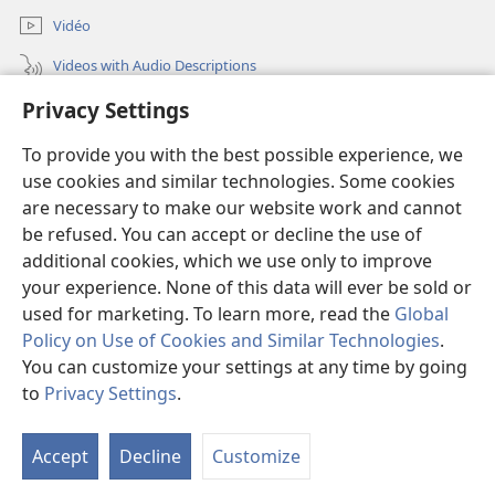
Vidéo
Videos with Audio Descriptions
Golèk JW.ORG
Privacy Settings
To provide you with the best possible experience, we
Sumbangan
(opens
use cookies and similar technologies. Some cookies
new
are necessary to make our website work and cannot
window)
PERPUSTAKAAN ONLINE Warta Penting
(opens
be refused. You can accept or decline the use of
new
additional cookies, which we use only to improve
®
JW Hub
window)
(opens
your experience. None of this data will ever be sold or
new
used for marketing. To learn more, read the
Global
window)
Policy on Use of Cookies and Similar Technologies
.
You can customize your settings at any time by going
Copyright
© 2026 Watch Tower Bible and Tract Society of Pennsylvania.
to
Privacy Settings
.
S
SYARAT NGGUNAKAKÉ
|
ATURAN PRIVASI
|
PRIVACY SETTINGS
Ta
Accept
Decline
Customize
of
Co