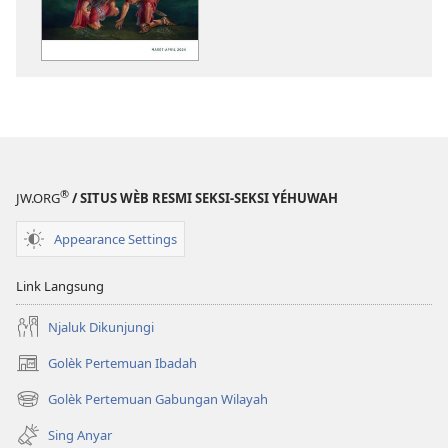
digital
JADWAL
KAGIYATAN
URIP
LAN
NGINJIL
Maret–
April
®
JW.ORG
/ SITUS WÈB RESMI SEKSI-SEKSI YÉHUWAH
2024
Appearance Settings
Link Langsung
Njaluk Dikunjungi
Golèk Pertemuan Ibadah
(opens
new
Golèk Pertemuan Gabungan Wilayah
(opens
window)
new
Sing Anyar
window)