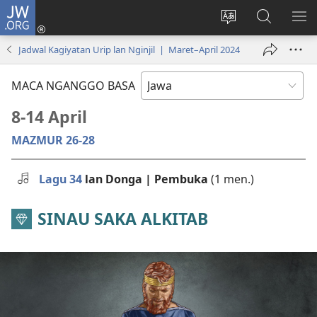
JW.ORG
Mlebu
(opens
Ganti
Golèk
KÉ
new
basa
JW.ORG
ME
Jadwal Kagiyatan Urip lan Nginjil | Maret–April 2024
window)
situs
MACA NGANGGO BASA
8-14 April
MAZMUR 26-28
Lagu 34
lan Donga | Pembuka
(1 men.)
SINAU SAKA ALKITAB