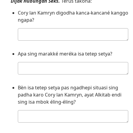
Dijak Hubungan Sèks.
Terus takona:
Cory lan Kamryn digodha kanca-kancané kanggo
ngapa?
Jawabané
njenengan
Apa sing marakké meréka isa tetep setya?
Jawabané
njenengan
Bèn isa tetep setya pas ngadhepi situasi sing
padha karo Cory lan Kamryn, ayat Alkitab endi
sing isa mbok éling-éling?
Jawabané
njenengan