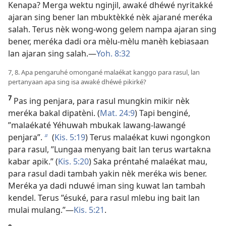
Kenapa? Merga wektu nginjil, awaké dhéwé nyritakké
ajaran sing bener lan mbuktèkké nèk ajarané meréka
salah. Terus nèk wong-wong gelem nampa ajaran sing
bener, meréka dadi ora mèlu-mèlu manèh kebiasaan
lan ajaran sing salah.​—
Yoh. 8:32
7, 8. Apa pengaruhé omongané malaékat kanggo para rasul, lan
pertanyaan apa sing isa awaké dhéwé pikirké?
7
Pas ing penjara, para rasul mungkin mikir nèk
meréka bakal dipatèni. (
Mat. 24:9
) Tapi benginé,
”malaékaté Yéhuwah mbukak lawang-lawangé
penjara”.
(
Kis. 5:19
) Terus malaékat kuwi ngongkon
b
para rasul, ”Lungaa menyang bait lan terus wartakna
kabar apik.” (
Kis. 5:20
) Saka préntahé malaékat mau,
para rasul dadi tambah yakin nèk meréka wis bener.
Meréka ya dadi nduwé iman sing kuwat lan tambah
kendel. Terus ”ésuké, para rasul mlebu ing bait lan
mulai mulang.”​—
Kis. 5:21
.