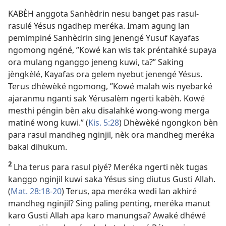
KABÈH anggota Sanhèdrin nesu banget pas rasul-
rasulé Yésus ngadhep meréka. Imam agung lan
pemimpiné Sanhèdrin sing jenengé Yusuf Kayafas
ngomong ngéné, ”Kowé kan wis tak préntahké supaya
ora mulang nganggo jeneng kuwi, ta?” Saking
jèngkèlé, Kayafas ora gelem nyebut jenengé Yésus.
Terus dhèwèké ngomong, ”Kowé malah wis nyebarké
ajaranmu nganti sak Yérusalèm ngerti kabèh. Kowé
mesthi péngin bèn aku disalahké wong-wong merga
matiné wong kuwi.” (
Kis. 5:28
) Dhèwèké ngongkon bèn
para rasul mandheg nginjil, nèk ora mandheg meréka
bakal dihukum.
2
Lha terus para rasul piyé? Meréka ngerti nèk tugas
kanggo nginjil kuwi saka Yésus sing diutus Gusti Allah.
(
Mat. 28:18-20
) Terus, apa meréka wedi lan akhiré
mandheg nginjil? Sing paling penting, meréka manut
karo Gusti Allah apa karo manungsa? Awaké dhéwé