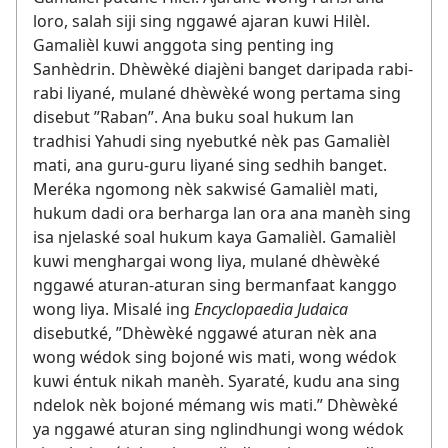
loro, salah siji sing nggawé ajaran kuwi Hilèl.
Gamalièl kuwi anggota sing penting ing
Sanhèdrin. Dhèwèké diajèni banget daripada rabi-
rabi liyané, mulané dhèwèké wong pertama sing
disebut ”Raban”. Ana buku soal hukum lan
tradhisi Yahudi sing nyebutké nèk pas Gamalièl
mati, ana guru-guru liyané sing sedhih banget.
Meréka ngomong nèk sakwisé Gamalièl mati,
hukum dadi ora berharga lan ora ana manèh sing
isa njelaské soal hukum kaya Gamalièl. Gamalièl
kuwi menghargai wong liya, mulané dhèwèké
nggawé aturan-aturan sing bermanfaat kanggo
wong liya. Misalé ing
Encyclopaedia Judaica
disebutké, ”Dhèwèké nggawé aturan nèk ana
wong wédok sing bojoné wis mati, wong wédok
kuwi éntuk nikah manèh. Syaraté, kudu ana sing
ndelok nèk bojoné mémang wis mati.” Dhèwèké
ya nggawé aturan sing nglindhungi wong wédok