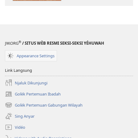
Penjelasan
Penjelasan
sing
sing
Lengkap
Lengkap
soal
soal
Kerajaané
Kerajaané
Gusti
Gusti
®
JW.ORG
/ SITUS WÈB RESMI SEKSI-SEKSI YÉHUWAH
Allah”
Allah”
Appearance Settings
Link Langsung
Njaluk Dikunjungi
Golèk Pertemuan Ibadah
(opens
new
Golèk Pertemuan Gabungan Wilayah
(opens
window)
new
Sing Anyar
window)
Vidéo