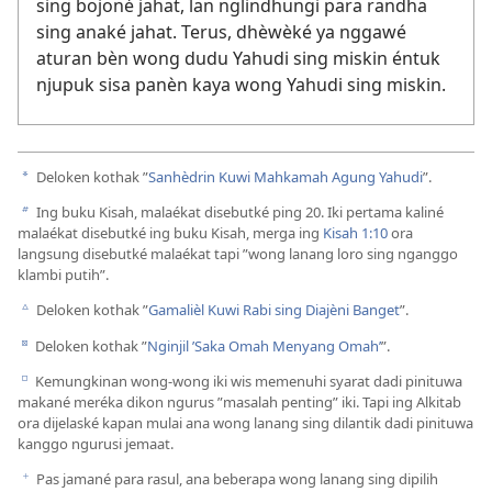
sing bojoné jahat, lan nglindhungi para randha
sing anaké jahat. Terus, dhèwèké ya nggawé
aturan bèn wong dudu Yahudi sing miskin éntuk
njupuk sisa panèn kaya wong Yahudi sing miskin.
Deloken kothak ”
Sanhèdrin Kuwi Mahkamah Agung Yahudi
”.
a
Ing buku Kisah, malaékat disebutké ping 20. Iki pertama kaliné
b
malaékat disebutké ing buku Kisah, merga ing
Kisah 1:10
ora
langsung disebutké malaékat tapi ”wong lanang loro sing nganggo
klambi putih”.
Deloken kothak ”
Gamalièl Kuwi Rabi sing Diajèni Banget
”.
c
Deloken kothak ”
Nginjil ’Saka Omah Menyang Omah’
”.
d
Kemungkinan wong-wong iki wis memenuhi syarat dadi pinituwa
e
makané meréka dikon ngurus ”masalah penting” iki. Tapi ing Alkitab
ora dijelaské kapan mulai ana wong lanang sing dilantik dadi pinituwa
kanggo ngurusi jemaat.
Pas jamané para rasul, ana beberapa wong lanang sing dipilih
f