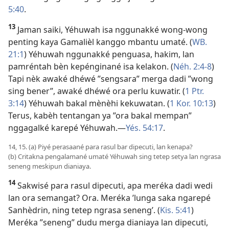
5:40
.
13
Jaman saiki, Yéhuwah isa nggunakké wong-wong
penting kaya Gamalièl kanggo mbantu umaté. (
WB.
21:1
) Yéhuwah nggunakké penguasa, hakim, lan
pamréntah bèn kepénginané isa kelakon. (
Néh. 2:4-8
)
Tapi nèk awaké dhéwé ”sengsara” merga dadi ”wong
sing bener”, awaké dhéwé ora perlu kuwatir. (
1 Ptr.
3:14
) Yéhuwah bakal mènèhi kekuwatan. (
1 Kor. 10:13
)
Terus, kabèh tentangan ya ”ora bakal mempan”
nggagalké karepé Yéhuwah.​—
Yés. 54:17
.
14, 15. (a) Piyé perasaané para rasul bar dipecuti, lan kenapa?
(b) Critakna pengalamané umaté Yéhuwah sing tetep setya lan ngrasa
seneng meskipun dianiaya.
14
Sakwisé para rasul dipecuti, apa meréka dadi wedi
lan ora semangat? Ora. Meréka ’lunga saka ngarepé
Sanhèdrin, ning tetep ngrasa seneng’. (
Kis. 5:41
)
Meréka ”seneng” dudu merga dianiaya lan dipecuti,