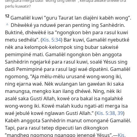
sengsara merga dadi ”wong sing bener”, kenapa awaké dhéwé ora
perlu kuwatir?
12
Gamalièl kuwi ”guru Taurat lan diajèni kabèh wong”.
Dhèwèké ya nduwé peran penting ing Sanhèdrin.
c
Buktiné, dhèwèké isa ”ngongkon bèn para rasul kuwi
metu sedhéla”. (
Kis. 5:34
) Bar kuwi, Gamalièl nyebutké
nèk ana kelompok-kelompok sing bubar sakwisé
pemimpiné mati. Gamalièl ngongkon bèn anggota
Sanhèdrin ngejarké para rasul kuwi, soalé Yésus sing
dadi Pemimpiné para rasul lagi waé dipatèni. Gamalièl
ngomong, ”Aja mèlu-mèlu urusané wong-wong iki,
ning ejarna waé. Nèk wulangan lan gawéan iki saka
manungsa, mengko kan ilang dhéwé. Ning, nèk iki
asalé saka Gusti Allah, kowé ora bakal isa ngalahké
wong-wong iki. Kowé malah kudu ngati-ati merga isa
waé jebulé kowé nglawan Gusti Allah.” (
Kis. 5:38, 39
)
Kabèh anggota Sanhèdrin manut omongané Gamalièl.
Tapi, para rasul tetep dipecuti lan dikongkon
”mandheg ngomong nganggo jenengé Yésus”.​—
Kis.