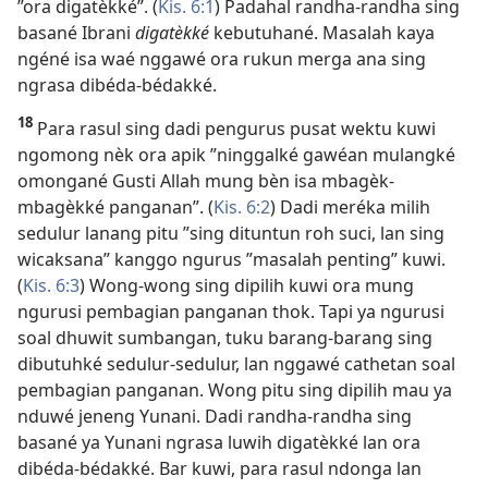
”ora digatèkké”. (
Kis. 6:1
) Padahal randha-randha sing
basané Ibrani
digatèkké
kebutuhané. Masalah kaya
ngéné isa waé nggawé ora rukun merga ana sing
ngrasa dibéda-bédakké.
18
Para rasul sing dadi pengurus pusat wektu kuwi
ngomong nèk ora apik ”ninggalké gawéan mulangké
omongané Gusti Allah mung bèn isa mbagèk-
mbagèkké panganan”. (
Kis. 6:2
) Dadi meréka milih
sedulur lanang pitu ”sing dituntun roh suci, lan sing
wicaksana” kanggo ngurus ”masalah penting” kuwi.
(
Kis. 6:3
) Wong-wong sing dipilih kuwi ora mung
ngurusi pembagian panganan thok. Tapi ya ngurusi
soal dhuwit sumbangan, tuku barang-barang sing
dibutuhké sedulur-sedulur, lan nggawé cathetan soal
pembagian panganan. Wong pitu sing dipilih mau ya
nduwé jeneng Yunani. Dadi randha-randha sing
basané ya Yunani ngrasa luwih digatèkké lan ora
dibéda-bédakké. Bar kuwi, para rasul ndonga lan