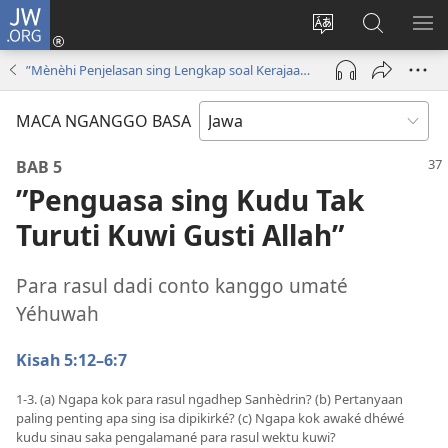
JW.ORG
Mlebu
(opens
Ganti
Golèk
KÉ
new
basa
JW.ORG
ME
”Mènèhi Penjelasan sing Lengkap soal Kerajaané Gusti Allah”
window)
situs
MACA NGANGGO BASA
BAB 5
”Penguasa sing Kudu Tak
Turuti Kuwi Gusti Allah”
Para rasul dadi conto kanggo umaté
Yéhuwah
Kisah 5:12–6:7
1-3. (a) Ngapa kok para rasul ngadhep Sanhèdrin? (b) Pertanyaan
paling penting apa sing isa dipikirké? (c) Ngapa kok awaké dhéwé
kudu sinau saka pengalamané para rasul wektu kuwi?