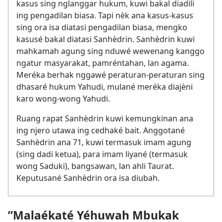
kasus sing nglanggar hukum, kuwi bakal diadili
ing pengadilan biasa. Tapi nèk ana kasus-kasus
sing ora isa diatasi pengadilan biasa, mengko
kasusé bakal diatasi Sanhèdrin. Sanhèdrin kuwi
mahkamah agung sing nduwé wewenang kanggo
ngatur masyarakat, pamréntahan, lan agama.
Meréka berhak nggawé peraturan-peraturan sing
dhasaré hukum Yahudi, mulané meréka diajèni
karo wong-wong Yahudi.
Ruang rapat Sanhèdrin kuwi kemungkinan ana
ing njero utawa ing cedhaké bait. Anggotané
Sanhèdrin ana 71, kuwi termasuk imam agung
(sing dadi ketua), para imam liyané (termasuk
wong Saduki), bangsawan, lan ahli Taurat.
Keputusané Sanhèdrin ora isa diubah.
”Malaékaté Yéhuwah Mbukak