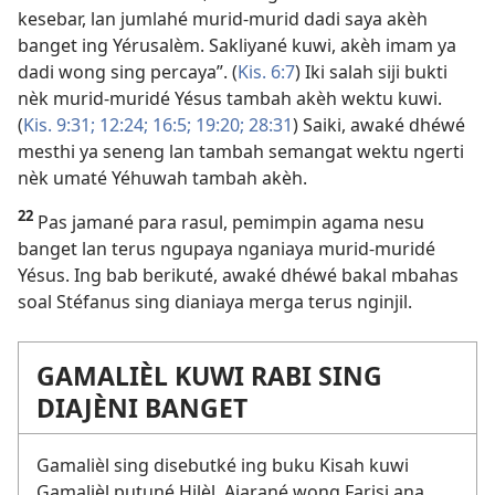
kesebar, lan jumlahé murid-murid dadi saya akèh
banget ing Yérusalèm. Sakliyané kuwi, akèh imam ya
dadi wong sing percaya”. (
Kis. 6:7
) Iki salah siji bukti
nèk murid-muridé Yésus tambah akèh wektu kuwi.
(
Kis. 9:31;
12:24;
16:5;
19:20;
28:31
) Saiki, awaké dhéwé
mesthi ya seneng lan tambah semangat wektu ngerti
nèk umaté Yéhuwah tambah akèh.
22
Pas jamané para rasul, pemimpin agama nesu
banget lan terus ngupaya nganiaya murid-muridé
Yésus. Ing bab berikuté, awaké dhéwé bakal mbahas
soal Stéfanus sing dianiaya merga terus nginjil.
GAMALIÈL KUWI RABI SING
DIAJÈNI BANGET
Gamalièl sing disebutké ing buku Kisah kuwi
Gamalièl putuné Hilèl. Ajarané wong Farisi ana