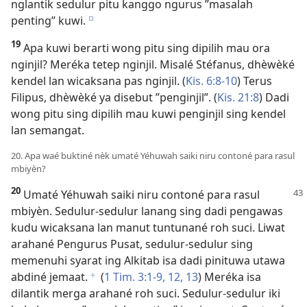
nglantik sedulur pitu kanggo ngurus ”masalah
penting” kuwi.
e
19
Apa kuwi berarti wong pitu sing dipilih mau ora
nginjil? Meréka tetep nginjil. Misalé Stéfanus, dhèwèké
kendel lan wicaksana pas nginjil. (
Kis. 6:8-10
) Terus
Filipus, dhèwèké ya disebut ”penginjil”. (
Kis. 21:8
) Dadi
wong pitu sing dipilih mau kuwi penginjil sing kendel
lan semangat.
20. Apa waé buktiné nèk umaté Yéhuwah saiki niru contoné para rasul
mbiyèn?
20
Umaté Yéhuwah saiki niru contoné para rasul
mbiyèn. Sedulur-sedulur lanang sing dadi pengawas
kudu wicaksana lan manut tuntunané roh suci. Liwat
arahané Pengurus Pusat, sedulur-sedulur sing
memenuhi syarat ing Alkitab isa dadi pinituwa utawa
abdiné jemaat.
(
1 Tim. 3:1-9,
12, 13
) Meréka isa
f
dilantik merga arahané roh suci. Sedulur-sedulur iki