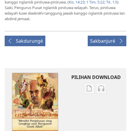
kanggo nglantik pinituwa-pinituwa. (
Kis. 14:23;
1 Tim. 5:22;
Tit. 1:5
)
Saiki, Pengurus Pusat nglantik pinituwa wilayah. Terus, pinituwa
wilayah kuwi diwènèhi tanggung jawab kanggo nglantik pinituwa lan
abdiné jemaat.
Sakdurungé
Sakbanjuré
PILIHAN DOWNLOAD
Pilihan
Pilihan
kanggo
kanggo
download
download
publikasi
rekaman
digital
swara
”Mènèhi
”Mènèhi