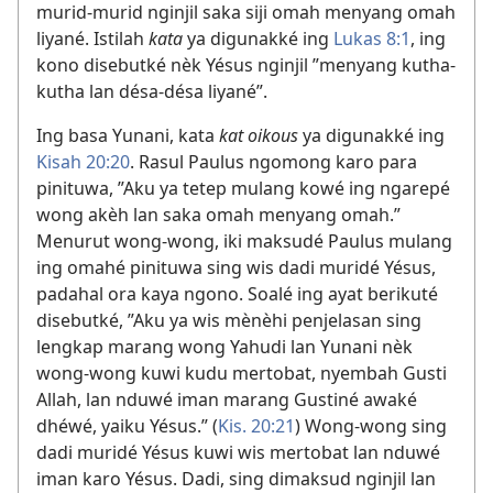
murid-murid nginjil saka siji omah menyang omah
liyané. Istilah
kata
ya digunakké ing
Lukas 8:1
, ing
kono disebutké nèk Yésus nginjil ”menyang kutha-
kutha lan désa-désa liyané”.
Ing basa Yunani, kata
kat oikous
ya digunakké ing
Kisah 20:20
. Rasul Paulus ngomong karo para
pinituwa, ”Aku ya tetep mulang kowé ing ngarepé
wong akèh lan saka omah menyang omah.”
Menurut wong-wong, iki maksudé Paulus mulang
ing omahé pinituwa sing wis dadi muridé Yésus,
padahal ora kaya ngono. Soalé ing ayat berikuté
disebutké, ”Aku ya wis mènèhi penjelasan sing
lengkap marang wong Yahudi lan Yunani nèk
wong-wong kuwi kudu mertobat, nyembah Gusti
Allah, lan nduwé iman marang Gustiné awaké
dhéwé, yaiku Yésus.” (
Kis. 20:21
) Wong-wong sing
dadi muridé Yésus kuwi wis mertobat lan nduwé
iman karo Yésus. Dadi, sing dimaksud nginjil lan