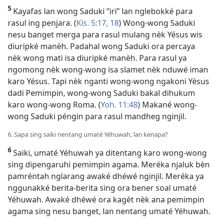
5
Kayafas lan wong Saduki ”iri” lan nglebokké para
rasul ing penjara. (
Kis. 5:17, 18
) Wong-wong Saduki
nesu banget merga para rasul mulang nèk Yésus wis
diuripké manèh. Padahal wong Saduki ora percaya
nèk wong mati isa diuripké manèh. Para rasul ya
ngomong nèk wong-wong isa slamet nèk nduwé iman
karo Yésus. Tapi nèk nganti wong-wong ngakoni Yésus
dadi Pemimpin, wong-wong Saduki bakal dihukum
karo wong-wong Roma. (
Yoh. 11:48
) Makané wong-
wong Saduki péngin para rasul mandheg nginjil.
6. Sapa sing saiki nentang umaté Yéhuwah, lan kenapa?
6
Saiki, umaté Yéhuwah ya ditentang karo wong-wong
sing dipengaruhi pemimpin agama. Meréka njaluk bèn
pamréntah nglarang awaké dhéwé nginjil. Meréka ya
nggunakké berita-berita sing ora bener soal umaté
Yéhuwah. Awaké dhéwé ora kagèt nèk ana pemimpin
agama sing nesu banget, lan nentang umaté Yéhuwah.