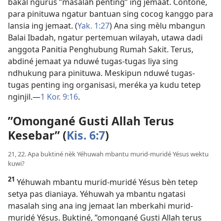
bakal ngurus ”masalah penting” ing jemaat. Contoné,
para pinituwa ngatur bantuan sing cocog kanggo para
lansia ing jemaat. (
Yak. 1:27
) Ana sing mèlu mbangun
Balai Ibadah, ngatur pertemuan wilayah, utawa dadi
anggota Panitia Penghubung Rumah Sakit. Terus,
abdiné jemaat ya nduwé tugas-tugas liya sing
ndhukung para pinituwa. Meskipun nduwé tugas-
tugas penting ing organisasi, meréka ya kudu tetep
nginjil.​—
1 Kor. 9:16
.
”Omongané Gusti Allah Terus
Kesebar” (
Kis. 6:7
)
21, 22. Apa buktiné nèk Yéhuwah mbantu murid-muridé Yésus wektu
kuwi?
21
Yéhuwah mbantu murid-muridé Yésus bèn tetep
setya pas dianiaya. Yéhuwah ya mbantu ngatasi
masalah sing ana ing jemaat lan mberkahi murid-
muridé Yésus. Buktiné, ”omongané Gusti Allah terus