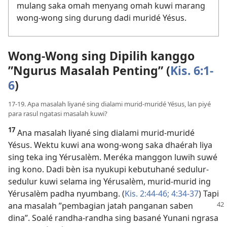
mulang saka omah menyang omah kuwi marang
wong-wong sing durung dadi muridé Yésus.
Wong-Wong sing Dipilih kanggo
”Ngurus Masalah Penting” (
Kis. 6:1-
6
)
17-19. Apa masalah liyané sing dialami murid-muridé Yésus, lan piyé
para rasul ngatasi masalah kuwi?
17
Ana masalah liyané sing dialami murid-muridé
Yésus. Wektu kuwi ana wong-wong saka dhaérah liya
sing teka ing Yérusalèm. Meréka manggon luwih suwé
ing kono. Dadi bèn isa nyukupi kebutuhané sedulur-
sedulur kuwi selama ing Yérusalèm, murid-murid ing
Yérusalèm padha nyumbang. (
Kis. 2:44-46;
4:34-37
) Tapi
ana masalah
”pembagian jatah panganan saben
dina”. Soalé randha-randha sing basané Yunani ngrasa