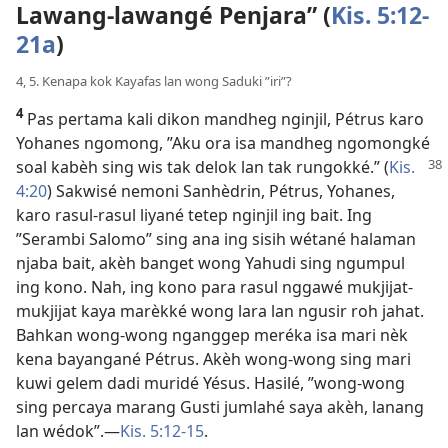
Lawang-lawangé Penjara” (
Kis. 5:12-
21a
)
4, 5. Kenapa kok Kayafas lan wong Saduki ”iri”?
4
Pas pertama kali dikon mandheg nginjil, Pétrus karo
Yohanes ngomong, ”Aku ora isa mandheg ngomongké
soal kabèh sing
wis tak delok lan tak rungokké.” (
Kis.
4:20
) Sakwisé nemoni Sanhèdrin, Pétrus, Yohanes,
karo rasul-rasul liyané tetep nginjil ing bait. Ing
”Serambi Salomo” sing ana ing sisih wétané halaman
njaba bait, akèh banget wong Yahudi sing ngumpul
ing kono. Nah, ing kono para rasul nggawé mukjijat-
mukjijat kaya marèkké wong lara lan ngusir roh jahat.
Bahkan wong-wong nganggep meréka isa mari nèk
kena bayangané Pétrus. Akèh wong-wong sing mari
kuwi gelem dadi muridé Yésus. Hasilé, ”wong-wong
sing percaya marang Gusti jumlahé saya akèh, lanang
lan wédok”.​—
Kis. 5:12-15
.