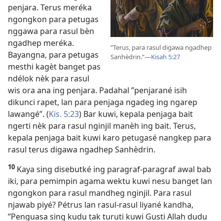
penjara. Terus meréka
ngongkon para petugas
nggawa para rasul bèn
ngadhep meréka.
”Terus, para rasul digawa ngadhep
Bayangna, para petugas
Sanhèdrin.”—
Kisah 5:27
mesthi kagèt banget pas
ndélok nèk para rasul
wis ora ana ing penjara. Padahal ”penjarané isih
dikunci rapet, lan para penjaga ngadeg ing ngarep
lawangé”. (
Kis. 5:23
) Bar kuwi, kepala penjaga bait
ngerti nèk para rasul nginjil manèh ing bait. Terus,
kepala penjaga bait kuwi karo petugasé nangkep para
rasul terus digawa ngadhep Sanhèdrin.
10
Kaya sing disebutké ing paragraf-paragraf awal bab
iki, para pemimpin agama wektu kuwi nesu banget lan
ngongkon para rasul mandheg nginjil. Para rasul
njawab piyé? Pétrus lan rasul-rasul liyané kandha,
”Penguasa sing kudu tak turuti kuwi Gusti Allah dudu