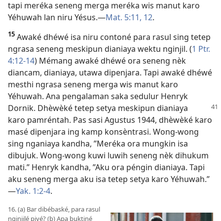
tapi meréka seneng merga meréka wis manut karo
Yéhuwah lan niru Yésus.​—
Mat. 5:11, 12
.
15
Awaké dhéwé isa niru contoné para rasul sing tetep
ngrasa seneng meskipun dianiaya wektu nginjil. (
1 Ptr.
4:12-14
) Mémang awaké dhéwé ora seneng nèk
diancam, dianiaya, utawa dipenjara. Tapi awaké dhéwé
mesthi ngrasa seneng merga wis manut karo
Yéhuwah. Ana pengalaman saka sedulur Henryk
Dornik. Dhèwèké tetep setya
meskipun dianiaya
karo pamréntah. Pas sasi Agustus 1944, dhèwèké karo
masé dipenjara ing kamp konsèntrasi. Wong-wong
sing nganiaya kandha, ”Meréka ora mungkin isa
dibujuk. Wong-wong kuwi luwih seneng nèk dihukum
mati.” Henryk kandha, ”Aku ora péngin dianiaya. Tapi
aku seneng merga aku isa tetep setya karo Yéhuwah.”​
—
Yak. 1:2-4
.
16. (a) Bar dibébaské, para rasul
nginjilé piyé? (b) Apa buktiné