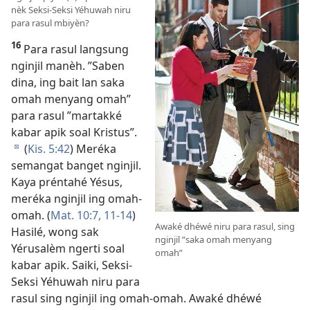
nèk Seksi-Seksi Yéhuwah niru
para rasul mbiyèn?
16
Para rasul langsung
nginjil manèh. ”Saben
dina, ing bait lan saka
omah menyang omah”
para rasul ”martakké
kabar apik soal Kristus”.
(
Kis. 5:42
) Meréka
d
semangat banget nginjil.
Kaya préntahé Yésus,
meréka nginjil ing omah-
omah. (
Mat. 10:7,
11-14
)
Awaké dhéwé niru para rasul, sing
Hasilé, wong sak
nginjil ”saka omah menyang
Yérusalèm ngerti soal
omah”
kabar apik. Saiki, Seksi-
Seksi Yéhuwah niru para
rasul sing nginjil ing omah-omah. Awaké dhéwé