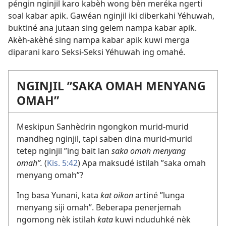
péngin nginjil karo kabèh wong bèn meréka ngerti
soal kabar apik. Gawéan nginjil iki diberkahi Yéhuwah,
buktiné ana jutaan sing gelem nampa kabar apik.
Akèh-akèhé sing nampa kabar apik kuwi merga
diparani karo Seksi-Seksi Yéhuwah ing omahé.
NGINJIL ”SAKA OMAH MENYANG
OMAH”
Meskipun Sanhèdrin ngongkon murid-murid
mandheg nginjil, tapi saben dina murid-murid
tetep nginjil ”ing bait lan
saka omah menyang
omah”.
(
Kis. 5:42
) Apa maksudé istilah ”saka omah
menyang omah”?
Ing basa Yunani, kata
kat oikon
artiné ”lunga
menyang siji omah”. Beberapa penerjemah
ngomong nèk istilah
kata
kuwi nduduhké nèk