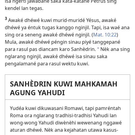
isa ngerti jawabané saka kata-katané Pétrus sing
kendel lan tegas.
3
Awaké dhéwé kuwi murid-muridé Yésus, awaké
dhéwé ya éntuk tugas kanggo nginjil. Tapi, isa waé ana
sing ora seneng awaké dhéwé nginjil. (
Mat. 10:22
)
Mula, awaké dhéwé péngin sinau piyé tanggepané
para rasul pas diancam karo Sanhèdrin.
Nèk ana sing
a
nglarang nginjil, awaké dhéwé isa sinau saka
pengalamané para rasul wektu kuwi.
SANHÈDRIN KUWI MAHKAMAH
AGUNG YAHUDI
Yudéa kuwi dikuwasani Romawi, tapi pamréntah
Roma ora nglarang tradhisi-tradhisi Yahudi lan
wong-wong Yahudi diwènèhi wewenang nggawé
aturan dhéwé. Nèk ana kejahatan utawa kasus-