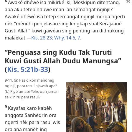
8
Awaké dhéwé isa mikirké iki, ’Meskipun ditentang,
apa aku tetep nduwé iman lan semangat nginjil?’
Awaké dhéwé isa tetep semangat nginjil merga ngerti
nèk ”mènèhi penjelasan sing lengkap soal Kerajaané
Gusti Allah” kuwi gawéan sing penting lan didhukung
malaékat.​—
Kis. 28:23;
Why. 14:6, 7
.
”Penguasa sing Kudu Tak Turuti
Kuwi Gusti Allah Dudu Manungsa”
(
Kis. 5:21b-33
)
9-11. (a) Pas dikon mandheg
nginjil, para rasul njawab apa?
(b) Piyé umaté Yéhuwah jaman
saiki niru para rasul?
9
Kayafas karo kabèh
anggota Sanhèdrin ora
ngerti nèk para rasul wis
ora ana manèh ing