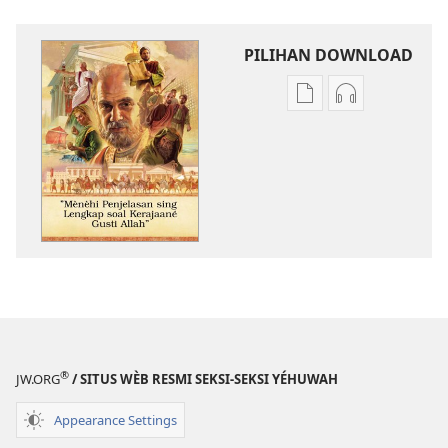
PILIHAN DOWNLOAD
Pilihan
Pilihan
kanggo
kanggo
download
download
publikasi
rekaman
digital
swara
”Mènèhi
”Mènèhi
Penjelasan
Penjelasan
sing
sing
Lengkap
Lengkap
soal
soal
Kerajaané
Kerajaané
Gusti
Gusti
®
JW.ORG
/ SITUS WÈB RESMI SEKSI-SEKSI YÉHUWAH
Allah”
Allah”
Appearance Settings