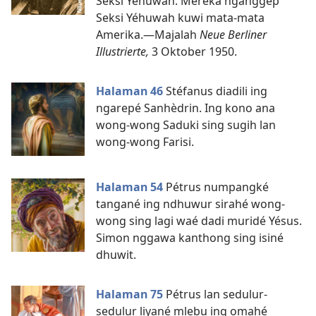
Seksi Yéhuwah. Meréka nganggep
Seksi Yéhuwah kuwi mata-mata
Amerika.​—Majalah
Neue Berliner
Illustrierte,
3 Oktober 1950.
Halaman 46
Stéfanus diadili ing
ngarepé Sanhèdrin. Ing kono ana
wong-wong Saduki sing sugih lan
wong-wong Farisi.
Halaman 54
Pétrus numpangké
tangané ing ndhuwur sirahé wong-
wong sing lagi waé dadi muridé Yésus.
Simon nggawa kanthong sing isiné
dhuwit.
Halaman 75
Pétrus lan sedulur-
sedulur liyané mlebu ing omahé