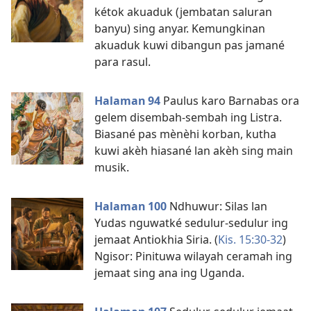
kétok akuaduk (jembatan saluran
banyu) sing anyar. Kemungkinan
akuaduk kuwi dibangun pas jamané
para rasul.
Halaman 94
Paulus karo Barnabas ora
gelem disembah-sembah ing Listra.
Biasané pas mènèhi korban, kutha
kuwi akèh hiasané lan akèh sing main
musik.
Halaman 100
Ndhuwur: Silas lan
Yudas nguwatké sedulur-sedulur ing
jemaat Antiokhia Siria. (
Kis. 15:30-32
)
Ngisor: Pinituwa wilayah ceramah ing
jemaat sing ana ing Uganda.