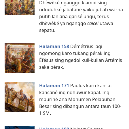
Dhèwèké nganggo klambi sing
nduduhké jabatané yaiku jubah warna
putih lan ana garisé ungu, terus
dhèwèké ya nganggo
calcei
utawa
sepatu.
Halaman 158
Démétrius lagi
ngomong karo tukang pérak ing
Éfésus sing ngedol kuil-kuilan Artémis
saka pérak.
Halaman 171
Paulus karo kanca-
kancané ing ndhuwur kapal. Ing
mburiné ana Monumen Pelabuhan
Besar sing dibangun antara taun 100-
1 SM.