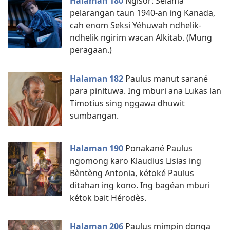
Halaman 180
Ngisor: Selama
pelarangan taun 1940-an ing Kanada,
cah enom Seksi Yéhuwah ndhelik-
ndhelik ngirim wacan Alkitab. (Mung
peragaan.)
Halaman 182
Paulus manut sarané
para pinituwa. Ing mburi ana Lukas lan
Timotius sing nggawa dhuwit
sumbangan.
Halaman 190
Ponakané Paulus
ngomong karo Klaudius Lisias ing
Bèntèng Antonia, kétoké Paulus
ditahan ing kono. Ing bagéan mburi
kétok bait Hérodès.
Halaman 206
Paulus mimpin donga