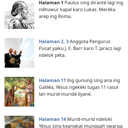
Halaman 1
Paulus sing diranté lagi ing
ndhuwur kapal karo Lukas. Meréka
arep ing Roma.
Halaman 2, 3
Anggota Pengurus
Pusat yaiku J. E. Barr karo T. Jaracz lagi
ndelok péta.
Halaman 11
Ing gunung sing ana ing
Galiléa, Yésus ngekèki tugas 11 rasul
lan murid-muridé liyané.
Halaman 14
Murid-murid ndeloki
Yésus sing keangkat munggah swarga.