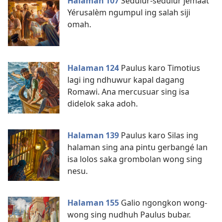
Halaman 107
Sedulur-sedulur jemaat
Yérusalèm ngumpul ing salah siji
omah.
Halaman 124
Paulus karo Timotius
lagi ing ndhuwur kapal dagang
Romawi. Ana mercusuar sing isa
didelok saka adoh.
Halaman 139
Paulus karo Silas ing
halaman sing ana pintu gerbangé lan
isa lolos saka grombolan wong sing
nesu.
Halaman 155
Galio ngongkon wong-
wong sing nudhuh Paulus bubar.