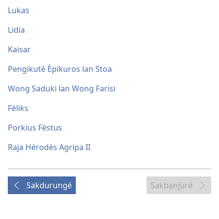
Lukas
Lidia
Kaisar
Pengikuté Èpikuros lan Stoa
Wong Saduki lan Wong Farisi
Fèliks
Porkius Fèstus
Raja Hérodès Agripa II
Sakdurungé
Sakbanjuré