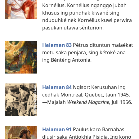
Kornélius. Kornélius nganggo jubah
khusus ing pundhak kiwané sing
nduduhké nèk Kornélius kuwi perwira
pasukan utawa sènturion.
Halaman 83
Pétrus dituntun malaékat
metu saka penjara, sing kétoké ana
ing Bèntèng Antonia.
Halaman 84
Ngisor: Kerusuhan ing
cedhak Montreal, Quebec, taun 1945.​
—Majalah
Weekend Magazine,
Juli 1956.
Halaman 91
Paulus karo Barnabas
diusir saka Antiokhia Pisidia. Ing kono