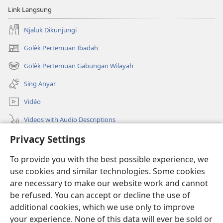
Link Langsung
Njaluk Dikunjungi
Golèk Pertemuan Ibadah
(opens
new
Golèk Pertemuan Gabungan Wilayah
(opens
window)
new
Sing Anyar
window)
Vidéo
Videos with Audio Descriptions
Privacy Settings
Golèk JW.ORG
To provide you with the best possible experience, we
Sumbangan
(opens
use cookies and similar technologies. Some cookies
new
are necessary to make our website work and cannot
window)
PERPUSTAKAAN ONLINE Warta Penting
be refused. You can accept or decline the use of
(opens
new
additional cookies, which we use only to improve
®
JW Hub
window)
(opens
your experience. None of this data will ever be sold or