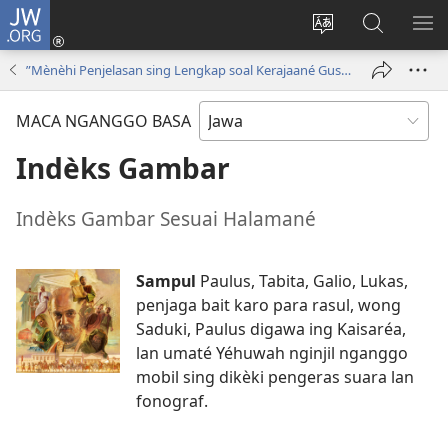
JW.ORG
Mlebu
(opens
Ganti
Golèk
KÉ
new
basa
JW.ORG
ME
”Mènèhi Penjelasan sing Lengkap soal Kerajaané Gusti Allah”
window)
situs
MACA NGANGGO BASA
Indèks Gambar
Indèks Gambar Sesuai Halamané
Sampul
Paulus, Tabita, Galio, Lukas,
penjaga bait karo para rasul, wong
Saduki, Paulus digawa ing Kaisaréa,
lan umaté Yéhuwah nginjil nganggo
mobil sing dikèki pengeras suara lan
fonograf.