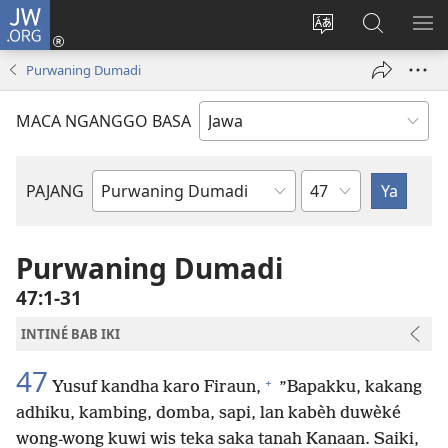
JW.ORG
Mlebu
(opens
Ganti
Golèk
KÉ
new
basa
JW.ORG
ME
Purwaning Dumadi
window)
situs
MACA NGANGGO BASA
Bab
PAJANG
Buku
Alkitab
Purwaning Dumadi
47:1-31
INTINÉ BAB IKI
47
+
Yusuf kandha karo Firaun,
”Bapakku, kakang
adhiku, kambing, domba, sapi, lan kabèh duwèké
wong-wong kuwi wis teka saka tanah Kanaan. Saiki,