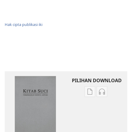
Hak cipta publikasi iki
PILIHAN DOWNLOAD
Pilihan
Pilihan
kanggo
kanggo
download
download
publikasi
rekaman
digital
swara
Kitab
Kitab