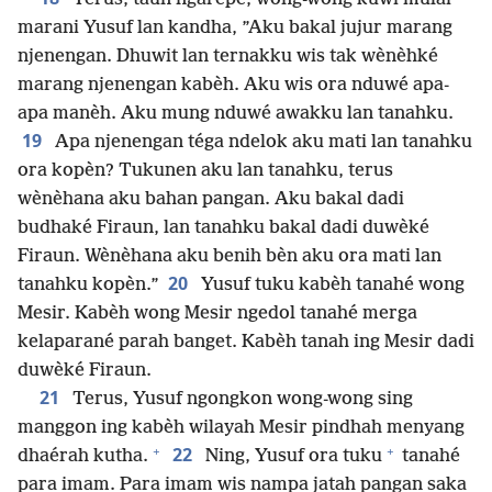
marani Yusuf lan kandha, ”Aku bakal jujur marang
njenengan. Dhuwit lan ternakku wis tak wènèhké
marang njenengan kabèh. Aku wis ora nduwé apa-
apa manèh. Aku mung nduwé awakku lan tanahku.
19
Apa njenengan téga ndelok aku mati lan tanahku
ora kopèn? Tukunen aku lan tanahku, terus
wènèhana aku bahan pangan. Aku bakal dadi
budhaké Firaun, lan tanahku bakal dadi duwèké
Firaun. Wènèhana aku benih bèn aku ora mati lan
20
tanahku kopèn.”
Yusuf tuku kabèh tanahé wong
Mesir. Kabèh wong Mesir ngedol tanahé merga
kelaparané parah banget. Kabèh tanah ing Mesir dadi
duwèké Firaun.
21
Terus, Yusuf ngongkon wong-wong sing
manggon ing kabèh wilayah Mesir pindhah menyang
+
+
22
dhaérah kutha.
Ning, Yusuf ora tuku
tanahé
para imam. Para imam wis nampa jatah pangan saka