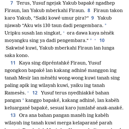
7
Terus, Yusuf ngejak Yakub bapaké ngadhep
8
Firaun, lan Yakub mberkahi Firaun.
Firaun takon
9
karo Yakub, ”Saiki kowé umur pira?”
Yakub
*
njawab ”Aku wis 130 taun dadi pengembara.
+
Uripku susah lan singkat,
ora dawa kaya nènèk
+
10
*
moyangku sing ya dadi pengembara.”
Sakwisé kuwi, Yakub mberkahi Firaun lan lunga
saka kono.
11
Kaya sing dipréntahké Firaun, Yusuf
ngongkon bapaké lan kakang adhiné manggon ing
tanah Mesir lan mènèhi wong-wong kuwi tanah sing
paling apik ing wilayah kuwi, yaiku ing tanah
+
12
Ramesès.
Yusuf terus nyedhiakké bahan
*
pangan
kanggo bapaké, kakang adhiné, lan kabèh
keluargané bapaké, sesuai karo jumlahé anak-anaké.
13
Ora ana bahan pangan manèh ing kabèh
wilayah ing tanah kuwi merga kelaparané parah