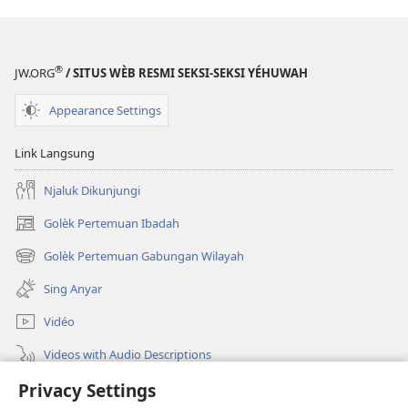
®
JW.ORG
/ SITUS WÈB RESMI SEKSI-SEKSI YÉHUWAH
Appearance Settings
Link Langsung
Njaluk Dikunjungi
Golèk Pertemuan Ibadah
(opens
new
Golèk Pertemuan Gabungan Wilayah
(opens
window)
new
Sing Anyar
window)
Vidéo
Videos with Audio Descriptions
Privacy Settings
Golèk JW.ORG