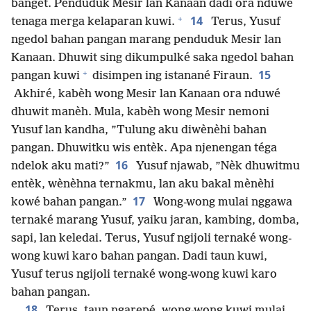
banget. Penduduk Mesir lan Kanaan dadi ora nduwé
+
14
tenaga merga kelaparan kuwi.
Terus, Yusuf
ngedol bahan pangan marang penduduk Mesir lan
Kanaan. Dhuwit sing dikumpulké saka ngedol bahan
+
15
pangan kuwi
disimpen ing istanané Firaun.
Akhiré, kabèh wong Mesir lan Kanaan ora nduwé
dhuwit manèh. Mula, kabèh wong Mesir nemoni
Yusuf lan kandha, ”Tulung aku diwènèhi bahan
pangan. Dhuwitku wis entèk. Apa njenengan téga
16
ndelok aku mati?”
Yusuf njawab, ”Nèk dhuwitmu
entèk, wènèhna ternakmu, lan aku bakal mènèhi
17
kowé bahan pangan.”
Wong-wong mulai nggawa
ternaké marang Yusuf, yaiku jaran, kambing, domba,
sapi, lan keledai. Terus, Yusuf ngijoli ternaké wong-
wong kuwi karo bahan pangan. Dadi taun kuwi,
Yusuf terus ngijoli ternaké wong-wong kuwi karo
bahan pangan.
18
Terus, taun ngarepé, wong-wong kuwi mulai