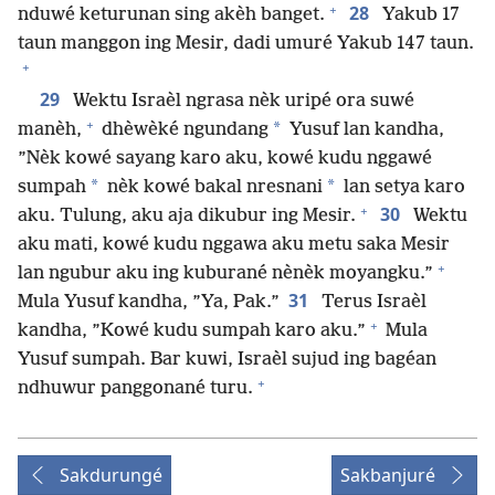
+
28
nduwé keturunan sing akèh banget.
Yakub 17
taun manggon ing Mesir, dadi umuré Yakub 147 taun.
+
29
Wektu Israèl ngrasa nèk uripé ora suwé
+
*
manèh,
dhèwèké ngundang
Yusuf lan kandha,
”Nèk kowé sayang karo aku, kowé kudu nggawé
*
*
sumpah
nèk kowé bakal nresnani
lan setya karo
+
30
aku. Tulung, aku aja dikubur ing Mesir.
Wektu
aku mati, kowé kudu nggawa aku metu saka Mesir
+
lan ngubur aku ing kuburané nènèk moyangku.”
31
Mula Yusuf kandha, ”Ya, Pak.”
Terus Israèl
+
kandha, ”Kowé kudu sumpah karo aku.”
Mula
Yusuf sumpah. Bar kuwi, Israèl sujud ing bagéan
+
ndhuwur panggonané turu.
Sakdurungé
Sakbanjuré