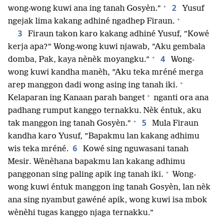
+
2
wong-wong kuwi ana ing tanah Gosyèn.”
Yusuf
+
ngejak lima kakang adhiné ngadhep Firaun.
3
Firaun takon karo kakang adhiné Yusuf, ”Kowé
kerja apa?” Wong-wong kuwi njawab, ”Aku gembala
+
4
domba, Pak, kaya nènèk moyangku.”
Wong-
wong kuwi kandha manèh, ”Aku teka mréné merga
+
arep manggon dadi wong asing ing tanah iki.
+
Kelaparan ing Kanaan parah banget
nganti ora ana
padhang rumput kanggo ternakku. Nèk éntuk, aku
+
5
tak manggon ing tanah Gosyèn.”
Mula Firaun
kandha karo Yusuf, ”Bapakmu lan kakang adhimu
6
wis teka mréné.
Kowé sing nguwasani tanah
Mesir. Wènèhana bapakmu lan kakang adhimu
+
panggonan sing paling apik ing tanah iki.
Wong-
wong kuwi éntuk manggon ing tanah Gosyèn, lan nèk
ana sing nyambut gawéné apik, wong kuwi isa mbok
wènèhi tugas kanggo njaga ternakku.”