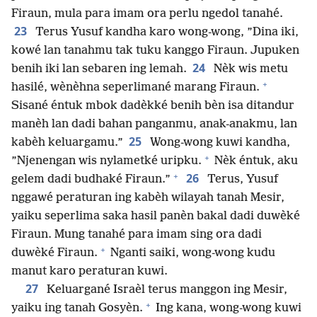
Firaun, mula para imam ora perlu ngedol tanahé.
23
Terus Yusuf kandha karo wong-wong, ”Dina iki,
kowé lan tanahmu tak tuku kanggo Firaun. Jupuken
24
benih iki lan sebaren ing lemah.
Nèk wis metu
+
hasilé, wènèhna seperlimané marang Firaun.
Sisané éntuk mbok dadèkké benih bèn isa ditandur
manèh lan dadi bahan panganmu, anak-anakmu, lan
25
kabèh keluargamu.”
Wong-wong kuwi kandha,
+
”Njenengan wis nylametké uripku.
Nèk éntuk, aku
+
26
gelem dadi budhaké Firaun.”
Terus, Yusuf
nggawé peraturan ing kabèh wilayah tanah Mesir,
yaiku seperlima saka hasil panèn bakal dadi duwèké
Firaun. Mung tanahé para imam sing ora dadi
+
duwèké Firaun.
Nganti saiki, wong-wong kudu
manut karo peraturan kuwi.
27
Keluargané Israèl terus manggon ing Mesir,
+
yaiku ing tanah Gosyèn.
Ing kana, wong-wong kuwi