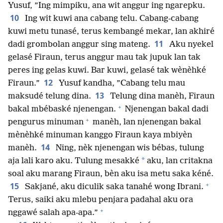
Yusuf, ”Ing mimpiku, ana wit anggur ing ngarepku.
10
Ing wit kuwi ana cabang telu. Cabang-cabang
kuwi metu tunasé, terus kembangé mekar, lan akhiré
11
dadi grombolan anggur sing mateng.
Aku nyekel
gelasé Firaun, terus anggur mau tak jupuk lan tak
peres ing gelas kuwi. Bar kuwi, gelasé tak wènèhké
12
Firaun.”
Yusuf kandha, ”Cabang telu mau
13
maksudé telung dina.
Telung dina manèh, Firaun
+
bakal mbébaské njenengan.
Njenengan bakal dadi
+
pengurus minuman
manèh, lan njenengan bakal
mènèhké minuman kanggo Firaun kaya mbiyèn
14
manèh.
Ning, nèk njenengan wis bébas, tulung
*
aja lali karo aku. Tulung mesakké
aku, lan critakna
soal aku marang Firaun, bèn aku isa metu saka kéné.
+
15
Sakjané, aku diculik saka tanahé wong Ibrani.
Terus, saiki aku mlebu penjara padahal aku ora
+
nggawé salah apa-apa.”