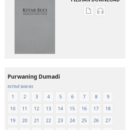
Pilihan
Pilihan
kanggo
kanggo
download
download
publikasi
rekaman
digital
swara
Kitab
Kitab
Suci
Suci
Terjemahan
Terjemahan
Donya
Donya
Purwaning Dumadi
Anyar
Anyar
INTINÉ BAB IKI
1
2
3
4
5
6
7
8
9
10
11
12
13
14
15
16
17
18
19
20
21
22
23
24
25
26
27