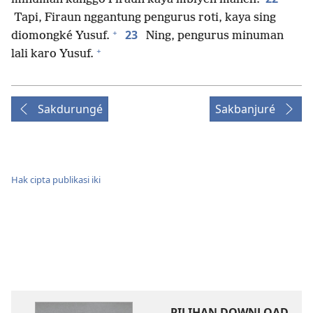
Tapi, Firaun nggantung pengurus roti, kaya sing
+
23
diomongké Yusuf.
Ning, pengurus minuman
+
lali karo Yusuf.
Sakdurungé
Sakbanjuré
Hak cipta publikasi iki
PILIHAN DOWNLOAD