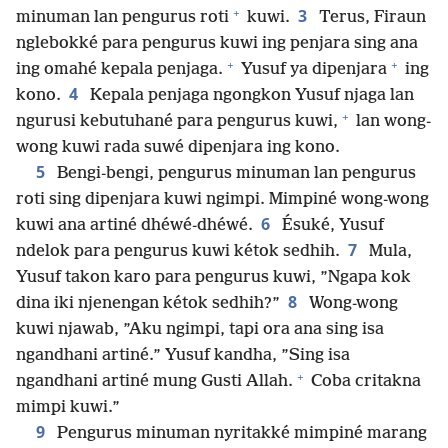
+
3
minuman lan pengurus roti
kuwi.
Terus, Firaun
nglebokké para pengurus kuwi ing penjara sing ana
+
+
ing omahé kepala penjaga.
Yusuf ya dipenjara
ing
4
kono.
Kepala penjaga ngongkon Yusuf njaga lan
+
ngurusi kebutuhané para pengurus kuwi,
lan wong-
wong kuwi rada suwé dipenjara ing kono.
5
Bengi-bengi, pengurus minuman lan pengurus
roti sing dipenjara kuwi ngimpi. Mimpiné wong-wong
6
kuwi ana artiné dhéwé-dhéwé.
Ésuké, Yusuf
7
ndelok para pengurus kuwi kétok sedhih.
Mula,
Yusuf takon karo para pengurus kuwi, ”Ngapa kok
8
dina iki njenengan kétok sedhih?”
Wong-wong
kuwi njawab, ”Aku ngimpi, tapi ora ana sing isa
ngandhani artiné.” Yusuf kandha, ”Sing isa
+
ngandhani artiné mung Gusti Allah.
Coba critakna
mimpi kuwi.”
9
Pengurus minuman nyritakké mimpiné marang