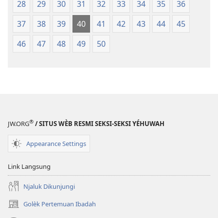
28
29
30
31
32
33
34
35
36
37
38
39
40
41
42
43
44
45
46
47
48
49
50
®
JW.ORG
/ SITUS WÈB RESMI SEKSI-SEKSI YÉHUWAH
Appearance Settings
Link Langsung
Njaluk Dikunjungi
Golèk Pertemuan Ibadah
(opens
new