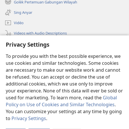
Golèk Pertemuan Gabungan Wilayah
(opens
window)
new
Sing Anyar
window)
Vidéo
Videos with Audio Descriptions
Privacy Settings
Golèk JW.ORG
To provide you with the best possible experience, we
Sumbangan
(opens
use cookies and similar technologies. Some cookies
new
are necessary to make our website work and cannot
window)
PERPUSTAKAAN ONLINE Warta Penting
be refused. You can accept or decline the use of
(opens
new
additional cookies, which we use only to improve
®
JW Hub
window)
(opens
your experience. None of this data will ever be sold or
new
used for marketing. To learn more, read the
Global
window)
Policy on Use of Cookies and Similar Technologies
.
You can customize your settings at any time by going
Copyright
© 2026 Watch Tower Bible and Tract Society of Pennsylvania.
to
Privacy Settings
.
S
SYARAT NGGUNAKAKÉ
|
ATURAN PRIVASI
|
PRIVACY SETTINGS
Ta