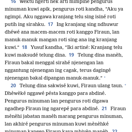
16
Wektu ngerti nèk arti mimpiné pengurus
minuman kuwi apik, pengurus roti kandha, ”Aku ya
ngimpi. Aku nggawa kranjang telu sing isiné roti
17
putih ing sirahku.
Ing kranjang sing ndhuwur
dhéwé ana macem-macem roti kanggo Firaun, lan
manuk-manuk mangan roti sing ana ing kranjang
18
kuwi.”
Yusuf kandha, ”Iki artiné: Kranjang telu
19
kuwi maksudé telung dina.
Telung dina manèh,
Firaun bakal menggal sirahé njenengan lan
nggantung njenengan ing cagak, terus dagingé
+
njenengan bakal dipangan manuk-manuk.”
+
20
Telung dina sakwisé kuwi, Firaun ulang taun.
Dhèwèké nggawé pésta kanggo para abdiné.
Pengurus minuman lan pengurus roti digawa
21
ngadhep Firaun ing ngarepé para abdiné.
Firaun
mènèhi jabatan manèh marang pengurus minuman,
lan akhiré pengurus minuman kuwi mènèhké
22
minuman kanggo Firaun kaya mbiyèn manèh.