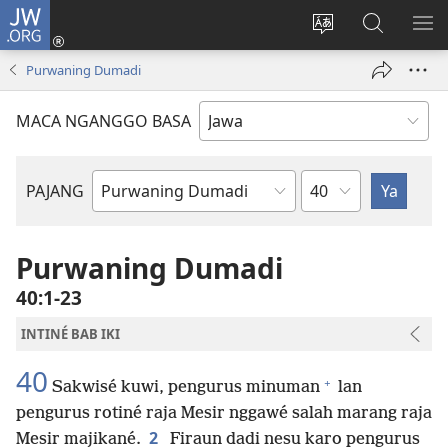
JW.ORG
Mlebu
(opens
Ganti
Golèk
KÉ
new
basa
JW.ORG
ME
Purwaning Dumadi
window)
situs
MACA NGANGGO BASA
Bab
PAJANG
Buku
Alkitab
Purwaning Dumadi
40:1-23
INTINÉ BAB IKI
40
+
Sakwisé kuwi, pengurus minuman
lan
pengurus rotiné raja Mesir nggawé salah marang raja
2
Mesir majikané.
Firaun dadi nesu karo pengurus