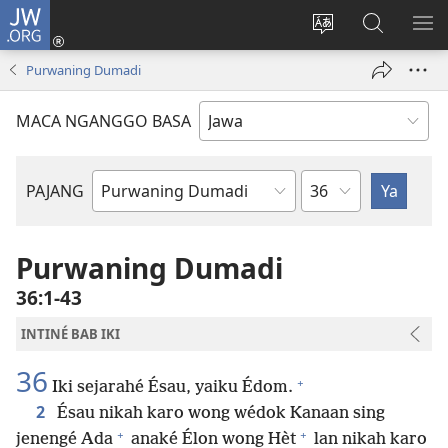
JW.ORG
Mlebu
(opens
Ganti
Golèk
KÉ
new
basa
JW.ORG
ME
Purwaning Dumadi
window)
situs
MACA NGANGGO BASA
Bab
PAJANG
Buku
Alkitab
Purwaning Dumadi
36:1-43
INTINÉ BAB IKI
36
+
Iki sejarahé Ésau, yaiku Édom.
2
Ésau nikah karo wong wédok Kanaan sing
+
+
jenengé Ada
anaké Élon wong Hèt
lan nikah karo