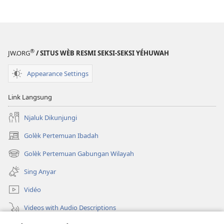
®
JW.ORG
/ SITUS WÈB RESMI SEKSI-SEKSI YÉHUWAH
Appearance Settings
Link Langsung
Njaluk Dikunjungi
Golèk Pertemuan Ibadah
(opens
new
Golèk Pertemuan Gabungan Wilayah
(opens
window)
new
Sing Anyar
window)
Vidéo
Videos with Audio Descriptions