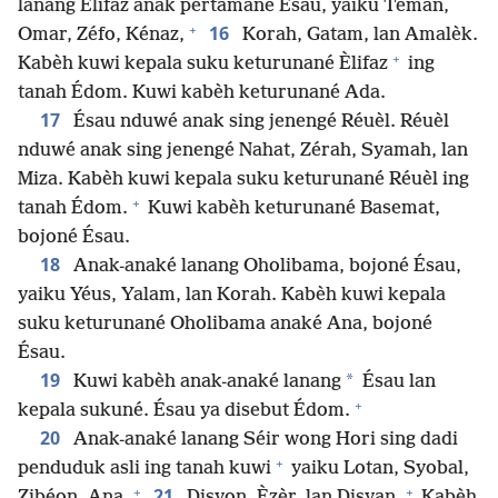
lanang Èlifaz anak pertamané Ésau, yaiku Téman,
+
16
Omar, Zéfo, Kénaz,
Korah, Gatam, lan Amalèk.
+
Kabèh kuwi kepala suku keturunané Èlifaz
ing
tanah Édom. Kuwi kabèh keturunané Ada.
17
Ésau nduwé anak sing jenengé Réuèl. Réuèl
nduwé anak sing jenengé Nahat, Zérah, Syamah, lan
Miza. Kabèh kuwi kepala suku keturunané Réuèl ing
+
tanah Édom.
Kuwi kabèh keturunané Basemat,
bojoné Ésau.
18
Anak-anaké lanang Oholibama, bojoné Ésau,
yaiku Yéus, Yalam, lan Korah. Kabèh kuwi kepala
suku keturunané Oholibama anaké Ana, bojoné
Ésau.
19
*
Kuwi kabèh anak-anaké lanang
Ésau lan
+
kepala sukuné. Ésau ya disebut Édom.
20
Anak-anaké lanang Séir wong Hori sing dadi
+
penduduk asli ing tanah kuwi
yaiku Lotan, Syobal,
+
+
21
Zibéon, Ana,
Disyon, Èzèr, lan Disyan.
Kabèh