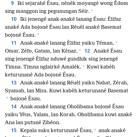
9
Iki sejarahé Ésau, nènèk moyangé wong Édom
+
sing manggon ing pegunungan Séir.
10
Iki jenengé anak-anaké lanang Ésau: Èlifaz
anaké Ada bojoné Ésau lan Réuèl anaké Basemat
+
bojoné Ésau.
+
11
Anak-anaké lanang Èlifaz yaiku Téman,
+
12
Omar, Zéfo, Gatam, lan Kénaz.
Anaké Ésau
sing jenengé Èlifaz nduwé gundhik sing jenengé
+
Timna. Timna nglairké Amalèk.
Kuwi kabèh
keturunané Ada bojoné Ésau.
13
Anak-anaké lanang Réuèl yaiku Nahat, Zérah,
Syamah, lan Miza. Kuwi kabèh keturunané Basemat
+
bojoné Ésau.
14
Anak-anaké lanang Oholibama bojoné Ésau
yaiku Yéus, Yalam, lan Korah. Oholibama kuwi anaké
Ana lan putuné Zibéon.
+
15
Kepala suku keturunané Ésau,
anak-anaké