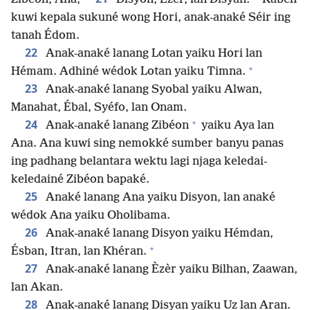
kuwi kepala sukuné wong Hori, anak-anaké Séir ing
tanah Édom.
22
Anak-anaké lanang Lotan yaiku Hori lan
+
Hémam. Adhiné wédok Lotan yaiku Timna.
23
Anak-anaké lanang Syobal yaiku Alwan,
Manahat, Ébal, Syéfo, lan Onam.
+
24
Anak-anaké lanang Zibéon
yaiku Aya lan
Ana. Ana kuwi sing nemokké sumber banyu panas
ing padhang belantara wektu lagi njaga keledai-
keledainé Zibéon bapaké.
25
Anaké lanang Ana yaiku Disyon, lan anaké
wédok Ana yaiku Oholibama.
26
Anak-anaké lanang Disyon yaiku Hémdan,
+
Ésban, Itran, lan Khéran.
27
Anak-anaké lanang Èzèr yaiku Bilhan, Zaawan,
lan Akan.
28
Anak-anaké lanang Disyan yaiku Uz lan Aran.