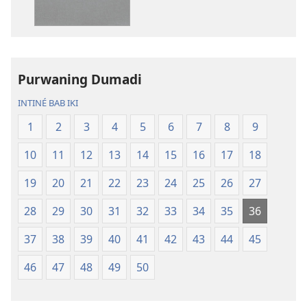
Kitab
Kitab
Suci
Suci
Terjemahan
Terjemahan
Donya
Donya
Purwaning Dumadi
Anyar
Anyar
INTINÉ BAB IKI
1
2
3
4
5
6
7
8
9
10
11
12
13
14
15
16
17
18
19
20
21
22
23
24
25
26
27
28
29
30
31
32
33
34
35
36
37
38
39
40
41
42
43
44
45
46
47
48
49
50