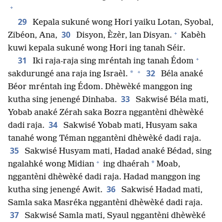
+
29
Kepala sukuné wong Hori yaiku Lotan, Syobal,
+
30
Zibéon, Ana,
Disyon, Èzèr, lan Disyan.
Kabèh
kuwi kepala sukuné wong Hori ing tanah Séir.
+
31
Iki raja-raja sing mréntah ing tanah Édom
+
32
*
sakdurungé ana raja ing Israèl.
Béla anaké
Béor mréntah ing Édom. Dhèwèké manggon ing
33
kutha sing jenengé Dinhaba.
Sakwisé Béla mati,
Yobab anaké Zérah saka Bozra nggantèni dhèwèké
34
dadi raja.
Sakwisé Yobab mati, Husyam saka
tanahé wong Téman nggantèni dhèwèké dadi raja.
35
Sakwisé Husyam mati, Hadad anaké Bédad, sing
+
*
ngalahké wong Midian
ing dhaérah
Moab,
nggantèni dhèwèké dadi raja. Hadad manggon ing
36
kutha sing jenengé Awit.
Sakwisé Hadad mati,
Samla saka Masréka nggantèni dhèwèké dadi raja.
37
Sakwisé Samla mati, Syaul nggantèni dhèwèké