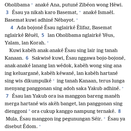
+
Oholibama
anaké Ana, putuné Zibéon wong Hèwi.
+
3
Ésau ya nikah karo Basemat,
anaké Ismaèl.
+
Basemat kuwi adhiné Nébayot.
4
Ada bojoné Ésau nglairké Èlifaz, Basemat
5
nglairké Réuèl,
lan Oholibama nglairké Yéus,
+
Yalam, lan Korah.
Kuwi kabèh anak-anaké Ésau sing lair ing tanah
6
Kanaan.
Sakwisé kuwi, Ésau nggawa bojo-bojoné,
anak-anaké lanang lan wédok, kabèh wong sing ana
ing keluargané, kabèh kéwané, lan kabèh hartané
+
sing wis dikumpulké
ing tanah Kanaan, terus lunga
+
menyang panggonan sing adoh saka Yakub adhiné.
7
Ésau lan Yakub ora isa manggon bareng manèh
merga hartané wis akèh banget, lan panggonan sing
8
*
dienggoni
ora cukup kanggo nampung ternaké.
+
Mula, Ésau manggon ing pegunungan Séir.
Ésau ya
+
disebut Édom.