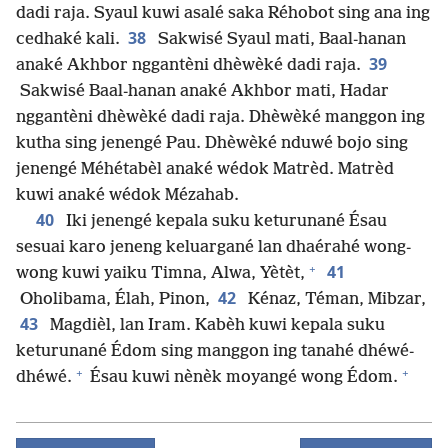
dadi raja. Syaul kuwi asalé saka Réhobot sing ana ing
38
cedhaké kali.
Sakwisé Syaul mati, Baal-hanan
39
anaké Akhbor nggantèni dhèwèké dadi raja.
Sakwisé Baal-hanan anaké Akhbor mati, Hadar
nggantèni dhèwèké dadi raja. Dhèwèké manggon ing
kutha sing jenengé Pau. Dhèwèké nduwé bojo sing
jenengé Méhétabèl anaké wédok Matrèd. Matrèd
kuwi anaké wédok Mézahab.
40
Iki jenengé kepala suku keturunané Ésau
sesuai karo jeneng keluargané lan dhaérahé wong-
+
41
wong kuwi yaiku Timna, Alwa, Yètèt,
42
Oholibama, Élah, Pinon,
Kénaz, Téman, Mibzar,
43
Magdièl, lan Iram. Kabèh kuwi kepala suku
keturunané Édom sing manggon ing tanahé dhéwé-
+
+
dhéwé.
Ésau kuwi nènèk moyangé wong Édom.