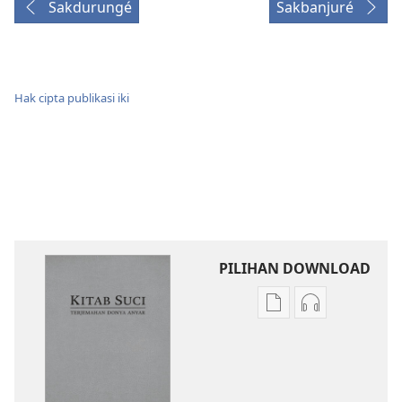
Sakdurungé
Sakbanjuré
Hak cipta publikasi iki
PILIHAN DOWNLOAD
Pilihan
Pilihan
kanggo
kanggo
download
download
publikasi
rekaman
digital
swara