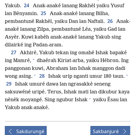
24
Yakub.
Anak-anaké lanang Rakhèl yaiku Yusuf
25
lan Bènyamin.
Anak-anaké lanang Bilha,
26
pembantuné Rakhèl, yaiku Dan lan Naftali.
Anak-
anaké lanang Zilpa, pembantuné Léa, yaiku Gad lan
Asyèr. Kuwi kabèh anak-anaké lanang Yakub sing
dilairké ing Padan-aram.
27
Akhiré, Yakub tekan ing omahé Ishak bapaké
+
ing Mamré,
dhaérah Kiriat-arba, yaiku Hébron. Ing
panggonan kuwi, Abraham lan Ishak manggon dadi
+
+
28
wong asing.
Ishak urip nganti umur 180 taun.
29
Ishak umuré dawa lan ngrasakké seneng
saksuwéné uripé. Terus, Ishak mati lan dikubur kaya
+
nènèk moyangé. Sing ngubur Ishak
yaiku Ésau lan
Yakub anak-anaké.
Sakdurungé
Sakbanjuré