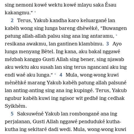
sing nemoni kowé wektu kowé mlayu saka Ésau
+
kakangmu.”
2
Terus, Yakub kandha karo keluargané lan
kabèh wong sing lunga bareng dhèwèké, ”Buwangen
+
patung allah-allah palsu sing ana ing antaramu,
3
resikana awakmu, lan gantinen klambimu.
Ayo
lunga menyang Bètel. Ing kana, aku bakal nggawé
mézbah kanggo Gusti Allah sing bener, sing njawab
aku wektu aku susah lan sing terus ngancani aku ing
+
4
endi waé aku lunga.”
Mula, wong-wong kuwi
mènèhké marang Yakub kabèh patung allah palsuné
lan anting-anting sing ana ing kupingé. Terus, Yakub
ngubur kabèh kuwi ing ngisor wit gedhé ing cedhak
Syikhèm.
5
Saksuwéné Yakub lan rombongané ana ing
perjalanan, Gusti Allah nggawé penduduké kutha-
kutha ing sekitaré dadi wedi. Mula, wong-wong kuwi