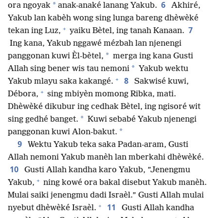
6
*
ora ngoyak
anak-anaké lanang Yakub.
Akhiré,
Yakub lan kabèh wong sing lunga bareng dhèwèké
+
7
tekan ing Luz,
yaiku Bètel, ing tanah Kanaan.
Ing kana, Yakub nggawé mézbah lan njenengi
*
panggonan kuwi Èl-bètel,
merga ing kana Gusti
*
Allah sing bener wis tau nemoni
Yakub wektu
+
8
Yakub mlayu saka kakangé.
Sakwisé kuwi,
+
Débora,
sing mbiyèn momong Ribka, mati.
Dhèwèké dikubur ing cedhak Bètel, ing ngisoré wit
*
sing gedhé banget.
Kuwi sebabé Yakub njenengi
*
panggonan kuwi Alon-bakut.
9
Wektu Yakub teka saka Padan-aram, Gusti
Allah nemoni Yakub manèh lan mberkahi dhèwèké.
10
Gusti Allah kandha karo Yakub, ”Jenengmu
+
Yakub,
ning kowé ora bakal disebut Yakub manèh.
Mulai saiki jenengmu dadi Israèl.” Gusti Allah mulai
+
11
nyebut dhèwèké Israèl.
Gusti Allah kandha