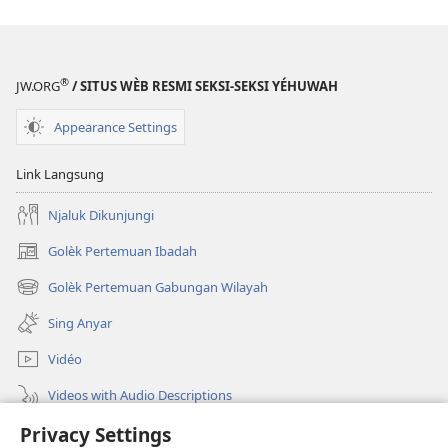
®
JW.ORG
/ SITUS WÈB RESMI SEKSI-SEKSI YÉHUWAH
Appearance Settings
Link Langsung
Njaluk Dikunjungi
Golèk Pertemuan Ibadah
(opens
new
Golèk Pertemuan Gabungan Wilayah
(opens
window)
new
Sing Anyar
window)
Vidéo
Videos with Audio Descriptions
Privacy Settings
Golèk JW.ORG