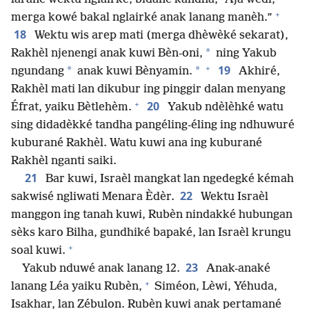
+
merga kowé bakal nglairké anak lanang manèh.”
18
Wektu wis arep mati (merga dhèwèké sekarat),
*
Rakhèl njenengi anak kuwi Bèn-oni,
ning Yakub
+
19
*
*
ngundang
anak kuwi Bènyamin.
Akhiré,
Rakhèl mati lan dikubur ing pinggir dalan menyang
+
20
Éfrat, yaiku Bètlehèm.
Yakub ndèlèhké watu
sing didadèkké tandha pangéling-éling ing ndhuwuré
kuburané Rakhèl. Watu kuwi ana ing kuburané
Rakhèl nganti saiki.
21
Bar kuwi, Israèl mangkat lan ngedegké kémah
22
sakwisé ngliwati Menara Èdèr.
Wektu Israèl
manggon ing tanah kuwi, Rubèn nindakké hubungan
sèks karo Bilha, gundhiké bapaké, lan Israèl krungu
+
soal kuwi.
23
Yakub nduwé anak lanang 12.
Anak-anaké
+
lanang Léa yaiku Rubèn,
Siméon, Lèwi, Yéhuda,
Isakhar, lan Zébulon. Rubèn kuwi anak pertamané