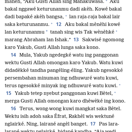
+
manèh, ”Aku Gusti Allah sing Mahakuwasa.
Aku
bakal nggawé keturunanmu dadi akèh. Kowé bakal
+
dadi bapaké akèh bangsa,
lan raja-raja bakal lair
+
12
saka keturunanmu.
Aku bakal mènèhi kowé
+
*
lan keturunanmu
tanah sing wis Tak wènèhké
13
marang Abraham lan Ishak.”
Sakwisé ngomong
karo Yakub, Gusti Allah lunga saka kono.
14
Mula, Yakub ngedegké watu ing panggonan
wektu Gusti Allah omongan karo Yakub. Watu kuwi
didadèkké tandha pangéling-éling. Yakub ngesokké
persembahan minuman ing ndhuwuré watu kuwi,
+
terus ngesokké minyak ing ndhuwuré watu kuwi.
+
15
Yakub tetep nyebut panggonan kuwi Bètel,
merga Gusti Allah omongan karo dhèwèké ing kono.
16
Terus, wong-wong kuwi mangkat saka Bètel.
Wektu isih adoh saka Éfrat, Rakhèl wis wektuné
17
nglairké. Ning, lairané angèl banget.
Pas lara-
larané wektu nglairké, bidané kandha, ”Aja wedi,