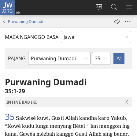
JW.ORG
Mlebu
(opens
Ganti
Golèk
KÉ
new
basa
JW.ORG
ME
Purwaning Dumadi
window)
situs
MACA NGANGGO BASA
Bab
PAJANG
Buku
Alkitab
Purwaning Dumadi
35:1-29
INTINÉ BAB IKI
35
Sakwisé kuwi, Gusti Allah kandha karo Yakub,
+
”Kowé kudu lunga menyang Bètel
lan manggon ing
kana. Gawéa mézbah kanggo Gusti Allah sing bener,