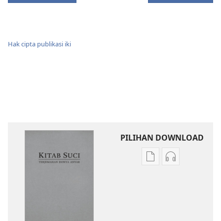
Hak cipta publikasi iki
PILIHAN DOWNLOAD
Pilihan
Pilihan
kanggo
kanggo
download
download
publikasi
rekaman
digital
swara