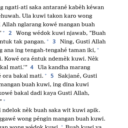
g ngati-ati saka antarané kabèh kéwan
 Yéhuwah. Ula kuwi takon karo wong
i Allah nglarang kowé mangan buah
2
+
”
Wong wédok kuwi njawab, ”Buah
3
+
éntuk tak pangan.
Ning, Gusti Allah
+
g ana ing tengah-tengahé taman iki,
i. Kowé ora éntuk ndemèk kuwi. Nèk
4
al mati.’”
Ula kandha marang
5
+
 ora bakal mati.
Sakjané, Gusti
 mangan buah kuwi, ing dina kuwi
owé bakal dadi kaya Gusti Allah,
+
”
ndelok nèk buah saka wit kuwi apik.
nggawé wong péngin mangan buah kuwi.
+
ngan wong wédok kuwi.
Buah kuwi ya