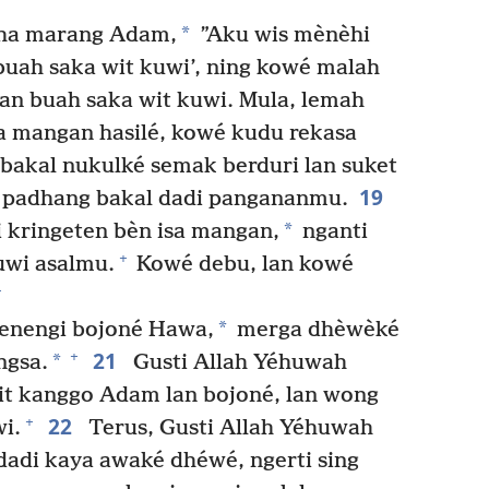
*
dha marang Adam,
”Aku wis mènèhi
uah saka wit kuwi’, ning kowé malah
n buah saka wit kuwi. Mula, lemah
a mangan hasilé, kowé kudu rekasa
akal nukulké semak berduri lan suket
19
ng padhang bakal dadi pangananmu.
*
 kringeten bèn isa mangan,
nganti
+
uwi asalmu.
Kowé debu, lan kowé
+
*
enengi bojoné Hawa,
merga dhèwèké
21
+
*
ngsa.
Gusti Allah Yéhuwah
it kanggo Adam lan bojoné, lan wong
22
+
i.
Terus, Gusti Allah Yéhuwah
adi kaya awaké dhéwé, ngerti sing