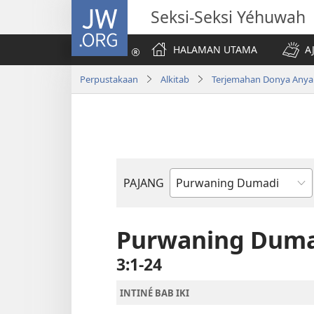
JW.ORG
Seksi-Seksi Yéhuwah
HALAMAN UTAMA
A
Perpustakaan
Alkitab
Terjemahan Donya Anya
PAJANG
Buku
Alkitab
Purwaning Duma
3:1-24
INTINÉ BAB IKI