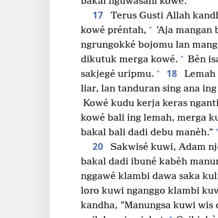
bakal nguwasani kowé.”
17
Terus Gusti Allah kan
+
kowé préntah,
’Aja mangan b
ngrungokké bojomu lan manga
+
dikutuk merga kowé.
Bèn is
18
+
sakjegé uripmu.
Lemah b
liar, lan tanduran sing ana i
Kowé kudu kerja keras nganti
kowé bali ing lemah, merga k
bakal bali dadi debu manèh.”
20
Sakwisé kuwi, Adam nj
bakal dadi ibuné kabèh manu
nggawé klambi dawa saka kul
loro kuwi nganggo klambi kuw
kandha, ”Manungsa kuwi wis d
+