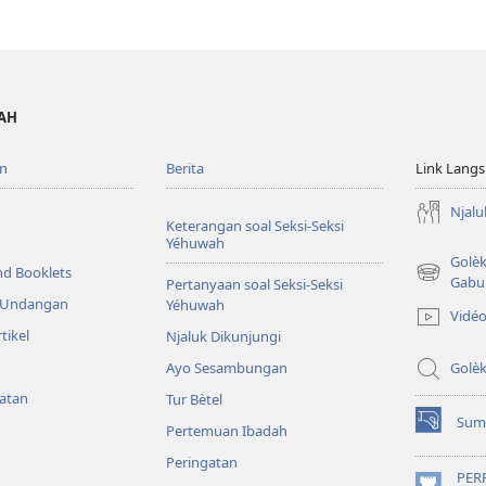
WAH
n
Berita
Link Lang
Njalu
Keterangan soal Seksi-Seksi
Yéhuwah
Golè
nd Booklets
(opens
Gabu
Pertanyaan soal Seksi-Seksi
new
& Undangan
Yéhuwah
Vidé
window)
tikel
Njaluk Dikunjungi
Ayo Sesambungan
Golè
yatan
Tur Bètel
Sum
Pertemuan Ibadah
(opens
new
Peringatan
window)
PER