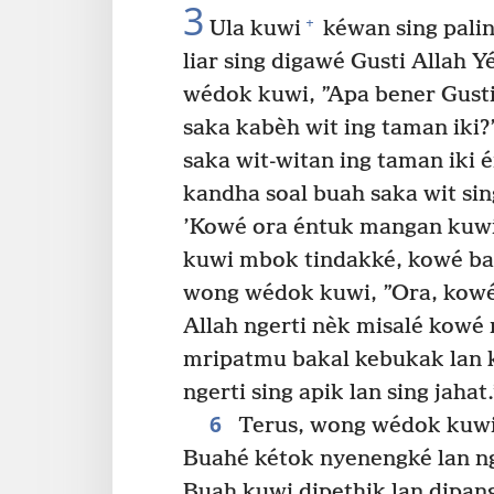
3
+
Ula kuwi
kéwan sing palin
liar sing digawé Gusti Allah
wédok kuwi, ”Apa bener Gust
saka kabèh wit ing taman iki?
saka wit-witan ing taman iki 
kandha soal buah saka wit sin
’Kowé ora éntuk mangan kuw
kuwi mbok tindakké, kowé bak
wong wédok kuwi, ”Ora, kowé
Allah ngerti nèk misalé kowé
mripatmu bakal kebukak lan k
ngerti sing apik lan sing jahat.
6
Terus, wong wédok kuwi 
Buahé kétok nyenengké lan 
Buah kuwi dipethik lan dipa