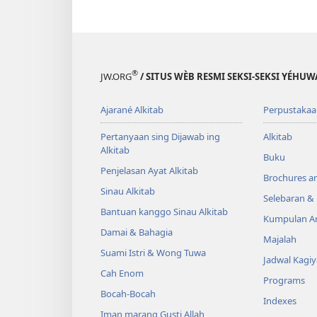
®
JW.ORG
/ SITUS WÈB RESMI SEKSI-SEKSI YÉHU
Ajarané Alkitab
Perpustakaa
Pertanyaan sing Dijawab ing
Alkitab
Alkitab
Buku
Penjelasan Ayat Alkitab
Brochures a
Sinau Alkitab
Selebaran 
Bantuan kanggo Sinau Alkitab
Kumpulan Ar
Damai & Bahagia
Majalah
Suami Istri & Wong Tuwa
Jadwal Kagi
Cah Enom
Programs
Bocah-Bocah
Indexes
Iman marang Gusti Allah