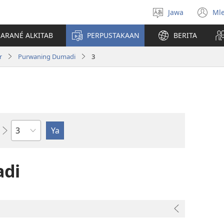
Jawa
Ml
Pilih
(o
basa
n
JARANÉ ALKITAB
PERPUSTAKAAN
BERITA
wi
r
Purwaning Dumadi
3
Bab
di