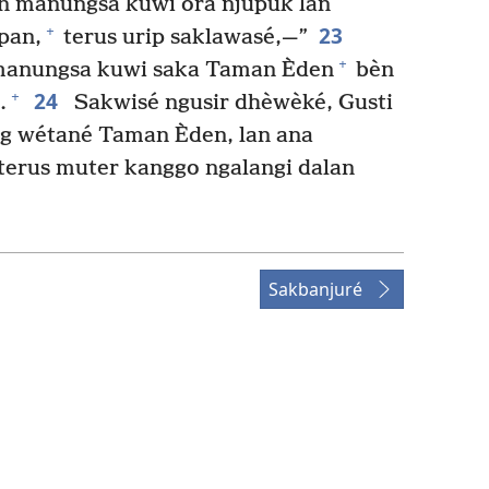
èn manungsa kuwi ora njupuk lan
23
+
pan,
terus urip saklawasé,—”
+
 manungsa kuwi saka Taman Èden
bèn
24
+
.
Sakwisé ngusir dhèwèké, Gusti
g wétané Taman Èden, lan ana
 terus muter kanggo ngalangi dalan
Sakbanjuré