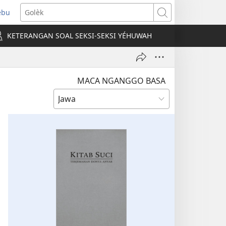
ebu
pens
Golèk
ew
KETERANGAN SOAL SEKSI-SEKSI YÉHUWAH
ndow)
MACA NGANGGO BASA