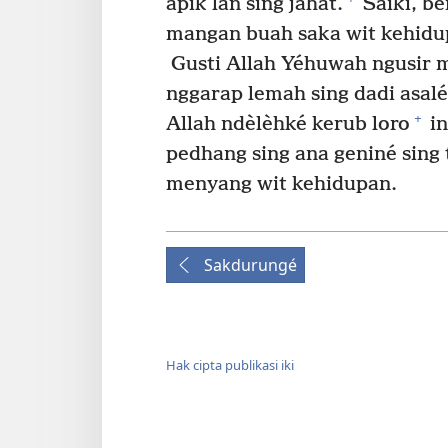
apik lan sing jahat.
Saiki, b
mangan buah saka wit kehidu
Gusti Allah Yéhuwah ngusir
nggarap lemah sing dadi asalé
+
Allah ndèlèhké kerub loro
in
pedhang sing ana geniné sing
menyang wit kehidupan.
Sakdurungé
Hak cipta publikasi iki