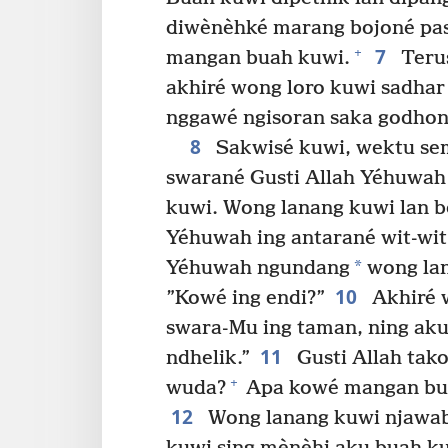
diwènèhké marang bojoné pas 
7
+
mangan buah kuwi.
Terus
akhiré wong loro kuwi sadhar
nggawé ngisoran saka godhon
8
Sakwisé kuwi, wektu sem
swarané Gusti Allah Yéhuwah
kuwi. Wong lanang kuwi lan b
Yéhuwah ing antarané wit-wit
*
Yéhuwah ngundang
wong lan
10
”Kowé ing endi?”
Akhiré 
swara-Mu ing taman, ning ak
11
ndhelik.”
Gusti Allah tak
+
wuda?
Apa kowé mangan buah
12
Wong lanang kuwi njawa