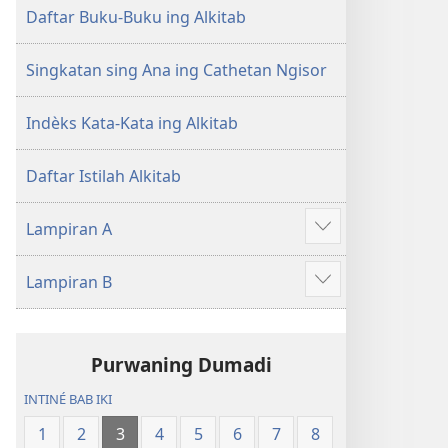
Daftar Buku-Buku ing Alkitab
Singkatan sing Ana ing Cathetan Ngisor
Indèks Kata-Kata ing Alkitab
Daftar Istilah Alkitab
Lampiran A
Show
more
Lampiran B
Show
more
Purwaning Dumadi
INTINÉ BAB IKI
1
2
3
4
5
6
7
8