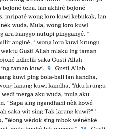
bojoné teka, lan akhiré bojoné
, mripaté wong loro kuwi kebukak, lan
 nèk wuda. Mula, wong loro kuwi
+
g ara kanggo nutupi pinggangé.
*
ilir anginé,
wong loro kuwi krungu
 wektu Gusti Allah mlaku ing taman
ojoné ndhelik saka Gusti Allah
9
 ing taman kuwi.
Gusti Allah
ang kuwi ping bola-bali lan kandha,
wong lanang kuwi kandha, ”Aku krungu
u wedi merga aku wuda, mula aku
on, ”Sapa sing ngandhani nèk kowé
+
 saka wit sing Tak larang kuwi?”
b, ”Wong wédok sing mbok wènèhké
13