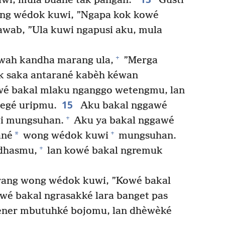
wi, mula buahé tak pangan.”
Gusti
ong wédok kuwi, ”Ngapa kok kowé
wab, ”Ula kuwi ngapusi aku, mula
+
wah kandha marang ula,
”Merga
k saka antarané kabèh kéwan
owé bakal mlaku nganggo wetengmu, lan
15
egé uripmu.
Aku bakal nggawé
+
i mungsuhan.
Aku ya bakal nggawé
+
*
ané
wong wédok kuwi
mungsuhan.
+
dhasmu,
lan kowé bakal ngremuk
rang wong wédok kuwi, ”Kowé bakal
wé bakal ngrasakké lara banget pas
bener mbutuhké bojomu, lan dhèwèké