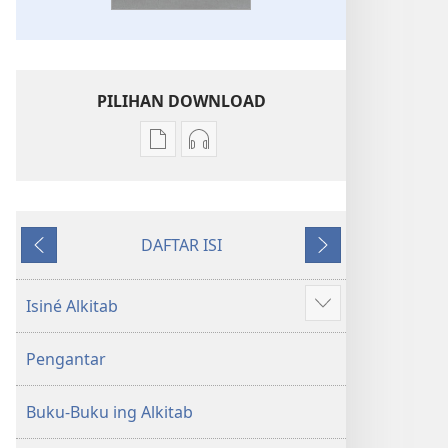
PILIHAN DOWNLOAD
Pilihan
Pilihan
kanggo
kanggo
download
download
publikasi
rekaman
DAFTAR ISI
digital
swara
Sakdurungé
Sakbanjuré
Kitab
Kitab
Suci
Suci
Isiné Alkitab
Show
Terjemahan
Terjemahan
more
Donya
Donya
Pengantar
Anyar
Anyar
Buku-Buku ing Alkitab