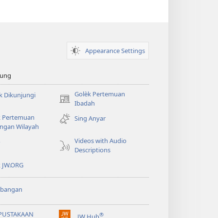
Appearance Settings
sung
Golèk Pertemuan
k Dikunjungi
(opens
Ibadah
new
k Pertemuan
Sing Anyar
window)
ngan Wilayah
Videos with Audio
o
Descriptions
k JW.ORG
bangan
PUSTAKAAN
®
JW Hub