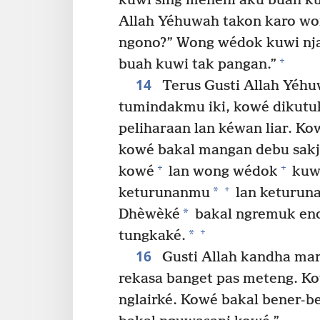
kuwi sing mènèhi aku buah ku
Allah Yéhuwah takon karo w
ngono?” Wong wédok kuwi nja
+
buah kuwi tak pangan.”
14
Terus Gusti Allah Yéhu
tumindakmu iki, kowé dikutu
peliharaan lan kéwan liar. K
kowé bakal mangan debu sakj
+
+
kowé
lan wong wédok
kuw
+
*
keturunanmu
lan keturun
*
Dhèwèké
bakal ngremuk en
+
*
tungkaké.
16
Gusti Allah kandha ma
rekasa banget pas meteng. Ko
nglairké. Kowé bakal bener-