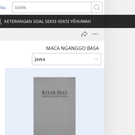
ebu
pens
Golèk
ew
KETERANGAN SOAL SEKSI-SEKSI YÉHUWAH
ndow)
MACA NGANGGO BASA