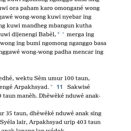
uwi ora paham karo omongané wong
gawé wong-wong kuwi nyebar ing
ng kuwi mandheg mbangun kutha
+
*
uwi dijenengi Babèl,
merga ing
wong ing bumi ngomong nganggo basa
 nggawé wong-wong padha mencar ing
Gedhé, wektu Sèm umur 100 taun,
11
+
nengé Arpakhsyad.
Sakwisé
00 taun manèh. Dhèwèké nduwé anak-
 35 taun, dhèwèké nduwé anak sing
yéla lair, Arpakhsyad urip 403 taun