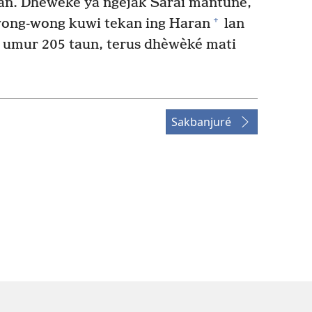
an. Dhèwèké ya ngejak Sarai mantuné,
+
wong-wong kuwi tekan ing Haran
lan
umur 205 taun, terus dhèwèké mati
Sakbanjuré