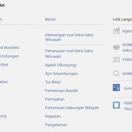
WAH
n
Berita
Link Lang
Njalu
Keterangan soal Seksi-Seksi
Yéhuwah
Golè
nd Booklets
(opens
Gabu
Pertanyaan soal Seksi-Seksi
new
& Undangan
Yéhuwah
Vidé
window)
tikel
Njaluk Dikunjungi
Ayo Sesambungan
Golè
yatan
Tur Bètel
Sum
Pertemuan Ibadah
(opens
new
Peringatan
window)
PER
Pertemuan Gabungan Wilayah
(opens
ONL
new
ting
Kegiatan
window)
Pengalaman