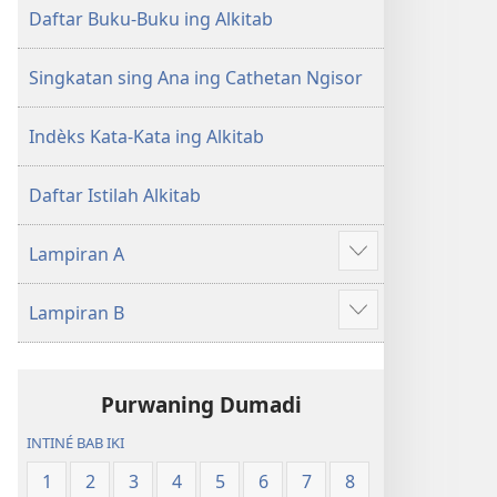
Daftar Buku-Buku ing Alkitab
Singkatan sing Ana ing Cathetan Ngisor
Indèks Kata-Kata ing Alkitab
Daftar Istilah Alkitab
Lampiran A
Show
more
Lampiran B
Show
more
Purwaning Dumadi
INTINÉ BAB IKI
1
2
3
4
5
6
7
8