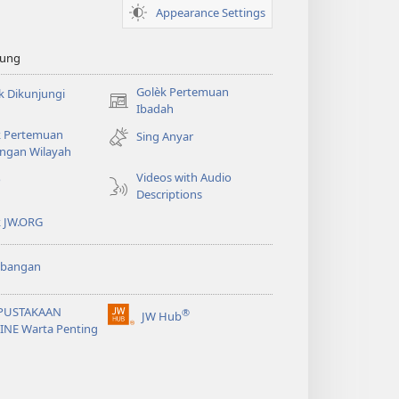
Appearance Settings
sung
Golèk Pertemuan
k Dikunjungi
(opens
Ibadah
new
k Pertemuan
Sing Anyar
window)
ngan Wilayah
Videos with Audio
o
Descriptions
k JW.ORG
bangan
PUSTAKAAN
®
JW Hub
(opens
INE Warta Penting
new
window)