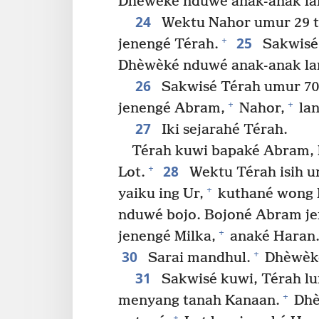
Dhèwèké nduwé anak-anak la
24
Wektu Nahor umur 29 t
25
+
jenengé Térah.
Sakwisé 
Dhèwèké nduwé anak-anak la
26
Sakwisé Térah umur 70
+
+
jenengé Abram,
Nahor,
lan
27
Iki sejarahé Térah.
Térah kuwi bapaké Abram, 
28
+
Lot.
Wektu Térah isih ur
+
yaiku ing Ur,
kuthané wong 
nduwé bojo. Bojoné Abram je
+
jenengé Milka,
anaké Haran.
30
+
Sarai mandhul.
Dhèwèké
31
Sakwisé kuwi, Térah lu
+
menyang tanah Kanaan.
Dhè
+