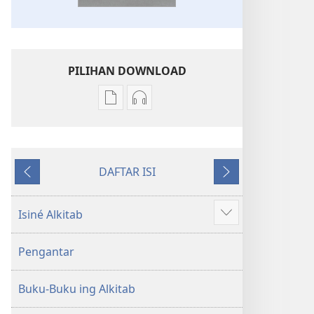
PILIHAN DOWNLOAD
Pilihan
Pilihan
kanggo
kanggo
download
download
publikasi
rekaman
DAFTAR ISI
digital
swara
Sakdurungé
Sakbanjuré
Kitab
Kitab
Suci
Suci
Isiné Alkitab
Show
Terjemahan
Terjemahan
more
Donya
Donya
Pengantar
Anyar
Anyar
Buku-Buku ing Alkitab