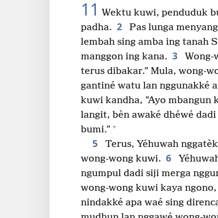
11
Wektu kuwi, penduduk bu
2
padha.
Pas lunga menyang
lembah sing amba ing tanah S
3
manggon ing kana.
Wong-w
terus dibakar.” Mula, wong-
gantiné watu lan nggunakké a
kuwi kandha, ”Ayo mbangun k
langit, bèn awaké dhéwé dadi
+
bumi.”
5
Terus, Yéhuwah nggatè
6
wong-wong kuwi.
Yéhuwah
ngumpul dadi siji merga nggu
wong-wong kuwi kaya ngono,
nindakké apa waé sing direnc
mudhun lan nggawé wong-won