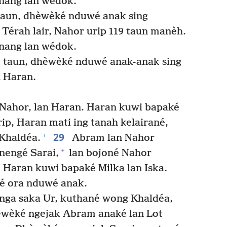
nang lan wédok.
aun, dhèwèké nduwé anak sing
Térah lair, Nahor urip 119 taun manèh.
nang lan wédok.
 taun, dhèwèké nduwé anak-anak sing
 Haran.
Nahor, lan Haran. Haran kuwi bapaké
ip, Haran mati ing tanah kelairané,
29
+
Khaldéa.
Abram lan Nahor
+
nengé Sarai,
lan bojoné Nahor
 Haran kuwi bapaké Milka lan Iska.
 ora nduwé anak.
nga saka Ur, kuthané wong Khaldéa,
wèké ngejak Abram anaké lan Lot