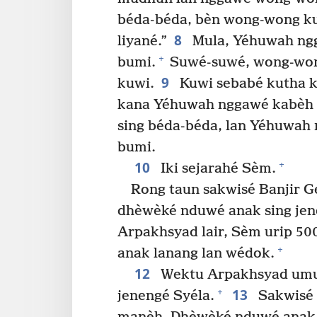
béda-béda, bèn wong-wong k
8
liyané.”
Mula, Yéhuwah ng
+
bumi.
Suwé-suwé, wong-wo
9
kuwi.
Kuwi sebabé kutha k
kana Yéhuwah nggawé kabèh 
sing béda-béda, lan Yéhuwah
bumi.
10
+
Iki sejarahé Sèm.
Rong taun sakwisé Banjir 
dhèwèké nduwé anak sing je
Arpakhsyad lair, Sèm urip 5
+
anak lanang lan wédok.
12
Wektu Arpakhsyad umur
13
+
jenengé Syéla.
Sakwisé S