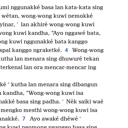
mi nggunakké basa lan kata-kata sing
 wétan, wong-wong kuwi nemokké
+
yinar,
lan akhiré wong-wong kuwi
ong kuwi kandha, ”Ayo nggawé bata,
wong kuwi nggunakké bata kanggo
4
spal kanggo ngraketké.
Wong-wong
utha lan menara sing dhuwuré tekan
 terkenal lan ora mencar-mencar ing
*
kké
kutha lan menara sing dibangun
 kandha, ”Wong-wong kuwi isa
+
nakké basa sing padha.
Nèk saiki waé
 mengko mesthi wong-wong kuwi isa
7
+
anakké.
Ayo awaké dhéwé
g kuwi ngomong nganggo basa sing