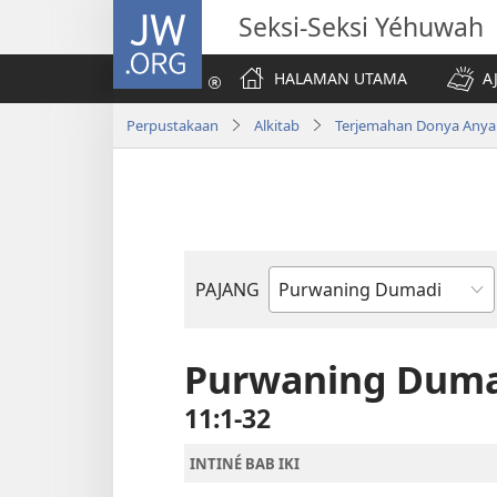
JW.ORG
Seksi-Seksi Yéhuwah
HALAMAN UTAMA
A
Perpustakaan
Alkitab
Terjemahan Donya Anya
PAJANG
Buku
Alkitab
Purwaning Duma
11:1-32
INTINÉ BAB IKI