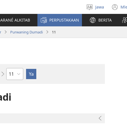
Jawa
Ml
Pilih
(o
basa
n
JARANÉ ALKITAB
PERPUSTAKAAN
BERITA
wi
r
Purwaning Dumadi
11
Bab
di