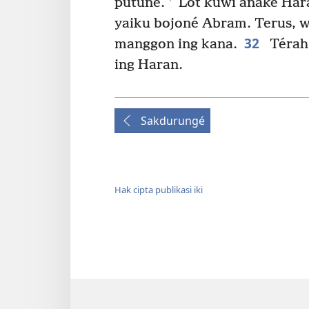
putuné.
Lot kuwi anaké Har
yaiku bojoné Abram. Terus, 
32
manggon ing kana.
Térah 
ing Haran.
Sakdurungé
Hak cipta publikasi iki