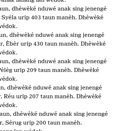
anak lanang lan wédok.
aun, dhèwèké nduwé anak sing jenengé
, Syéla urip 403 taun manèh. Dhèwèké
wédok.
un, dhèwèké nduwé anak sing jenengé
ir, Èbèr urip 430 taun manèh. Dhèwèké
wédok.
aun, dhèwèké nduwé anak sing jenengé
Pèlèg urip 209 taun manèh. Dhèwèké
wédok.
n, dhèwèké nduwé anak sing jenengé
r, Réu urip 207 taun manèh. Dhèwèké
wédok.
aun, dhèwèké nduwé anak sing jenengé
r, Sérug urip 200 taun manèh.