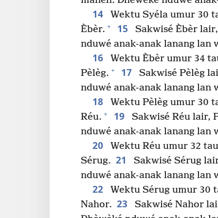
manèh. Dhèwèké nduwé anak-
14
Wektu Syéla umur 30 t
15
+
Èbèr.
Sakwisé Èbèr lair
nduwé anak-anak lanang lan 
16
Wektu Èbèr umur 34 ta
17
+
Pèlèg.
Sakwisé Pèlèg la
nduwé anak-anak lanang lan 
18
Wektu Pèlèg umur 30 t
19
+
Réu.
Sakwisé Réu lair, 
nduwé anak-anak lanang lan 
20
Wektu Réu umur 32 tau
21
Sérug.
Sakwisé Sérug lai
nduwé anak-anak lanang lan 
22
Wektu Sérug umur 30 t
23
Nahor.
Sakwisé Nahor lai