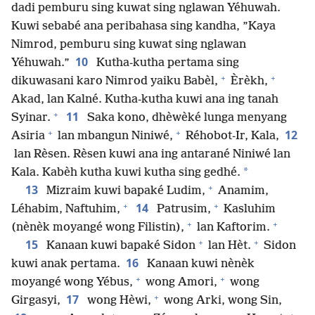
dadi pemburu sing kuwat sing nglawan Yéhuwah.
Kuwi sebabé ana peribahasa sing kandha, ”Kaya
Nimrod, pemburu sing kuwat sing nglawan
10
Yéhuwah.”
Kutha-kutha pertama sing
+
+
dikuwasani karo Nimrod yaiku Babèl,
Èrèkh,
Akad, lan Kalné. Kutha-kutha kuwi ana ing tanah
+
11
Syinar.
Saka kono, dhèwèké lunga menyang
+
+
12
Asiria
lan mbangun Niniwé,
Réhobot-Ir, Kala,
lan Rèsen. Rèsen kuwi ana ing antarané Niniwé lan
*
Kala. Kabèh kutha kuwi kutha sing gedhé.
+
13
Mizraim kuwi bapaké Ludim,
Anamim,
+
+
14
Léhabim, Naftuhim,
Patrusim,
Kasluhim
+
+
(nènèk moyangé wong Filistin),
lan Kaftorim.
+
+
15
Kanaan kuwi bapaké Sidon
lan Hèt.
Sidon
16
kuwi anak pertama.
Kanaan kuwi nènèk
+
+
moyangé wong Yébus,
wong Amori,
wong
+
17
Girgasyi,
wong Hèwi,
wong Arki, wong Sin,