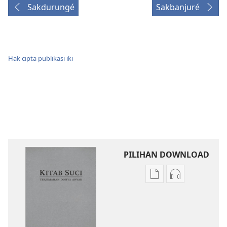
Sakdurungé
Sakbanjuré
Hak cipta publikasi iki
PILIHAN DOWNLOAD
Pilihan
Pilihan
kanggo
kanggo
download
download
publikasi
rekaman