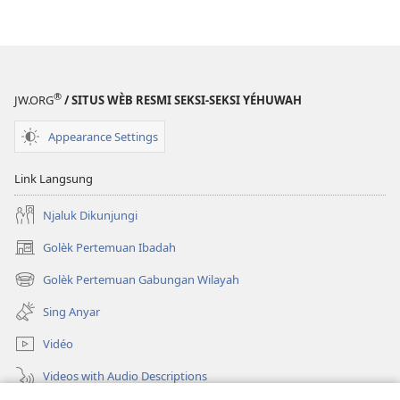
®
JW.ORG
/ SITUS WÈB RESMI SEKSI-SEKSI YÉHUWAH
Appearance Settings
Link Langsung
Njaluk Dikunjungi
Golèk Pertemuan Ibadah
(opens
new
Golèk Pertemuan Gabungan Wilayah
(opens
window)
new
Sing Anyar
window)
Vidéo
Videos with Audio Descriptions