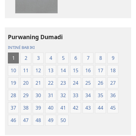
digital
swara
Kitab
Kitab
Suci
Suci
Terjemahan
Terjemahan
Donya
Donya
Purwaning Dumadi
Anyar
Anyar
INTINÉ BAB IKI
1
2
3
4
5
6
7
8
9
10
11
12
13
14
15
16
17
18
19
20
21
22
23
24
25
26
27
28
29
30
31
32
33
34
35
36
37
38
39
40
41
42
43
44
45
46
47
48
49
50