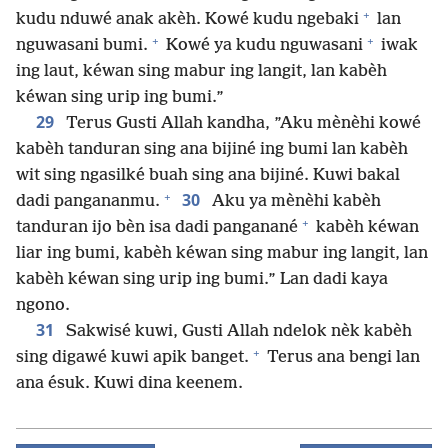
+
kudu nduwé anak akèh. Kowé kudu ngebaki
lan
+
+
nguwasani bumi.
Kowé ya kudu nguwasani
iwak
ing laut, kéwan sing mabur ing langit, lan kabèh
kéwan sing urip ing bumi.”
29
Terus Gusti Allah kandha, ”Aku mènèhi kowé
kabèh tanduran sing ana bijiné ing bumi lan kabèh
wit sing ngasilké buah sing ana bijiné. Kuwi bakal
+
30
dadi pangananmu.
Aku ya mènèhi kabèh
+
tanduran ijo bèn isa dadi panganané
kabèh kéwan
liar ing bumi, kabèh kéwan sing mabur ing langit, lan
kabèh kéwan sing urip ing bumi.” Lan dadi kaya
ngono.
31
Sakwisé kuwi, Gusti Allah ndelok nèk kabèh
+
sing digawé kuwi apik banget.
Terus ana bengi lan
ana ésuk. Kuwi dina keenem.