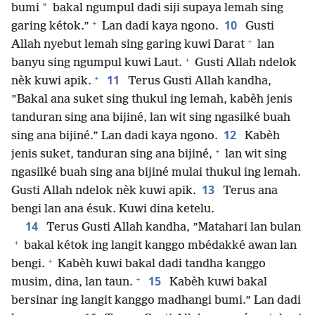
*
bumi
bakal ngumpul dadi siji supaya lemah sing
+
10
garing kétok.”
Lan dadi kaya ngono.
Gusti
+
Allah nyebut lemah sing garing kuwi Darat
lan
+
banyu sing ngumpul kuwi Laut.
Gusti Allah ndelok
+
11
nèk kuwi apik.
Terus Gusti Allah kandha,
”Bakal ana suket sing thukul ing lemah, kabèh jenis
tanduran sing ana bijiné, lan wit sing ngasilké buah
12
sing ana bijiné.” Lan dadi kaya ngono.
Kabèh
+
jenis suket, tanduran sing ana bijiné,
lan wit sing
ngasilké buah sing ana bijiné mulai thukul ing lemah.
13
Gusti Allah ndelok nèk kuwi apik.
Terus ana
bengi lan ana ésuk. Kuwi dina ketelu.
14
Terus Gusti Allah kandha, ”Matahari lan bulan
+
bakal kétok ing langit kanggo mbédakké awan lan
+
bengi.
Kabèh kuwi bakal dadi tandha kanggo
+
15
musim, dina, lan taun.
Kabèh kuwi bakal
bersinar ing langit kanggo madhangi bumi.” Lan dadi