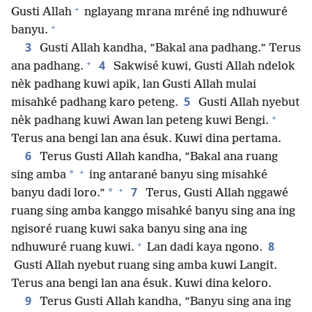
+
Gusti Allah
nglayang mrana mréné ing ndhuwuré
+
banyu.
3
Gusti Allah kandha, ”Bakal ana padhang.” Terus
+
4
ana padhang.
Sakwisé kuwi, Gusti Allah ndelok
nèk padhang kuwi apik, lan Gusti Allah mulai
5
misahké padhang karo peteng.
Gusti Allah nyebut
+
nèk padhang kuwi Awan lan peteng kuwi Bengi.
Terus ana bengi lan ana ésuk. Kuwi dina pertama.
6
Terus Gusti Allah kandha, ”Bakal ana ruang
+
*
sing amba
ing antarané banyu sing misahké
+
7
*
banyu dadi loro.”
Terus, Gusti Allah nggawé
ruang sing amba kanggo misahké banyu sing ana ing
ngisoré ruang kuwi saka banyu sing ana ing
+
8
ndhuwuré ruang kuwi.
Lan dadi kaya ngono.
Gusti Allah nyebut ruang sing amba kuwi Langit.
Terus ana bengi lan ana ésuk. Kuwi dina keloro.
9
Terus Gusti Allah kandha, ”Banyu sing ana ing