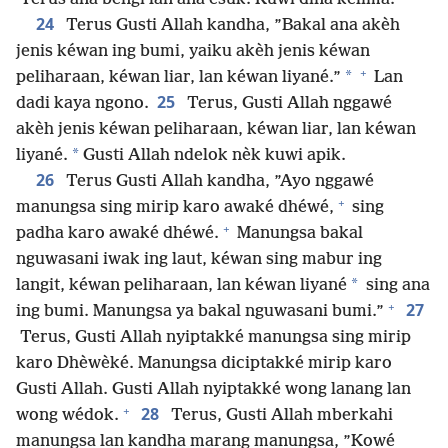
24
Terus Gusti Allah kandha, ”Bakal ana akèh
jenis kéwan ing bumi, yaiku akèh jenis kéwan
+
*
peliharaan, kéwan liar, lan kéwan liyané.”
Lan
25
dadi kaya ngono.
Terus, Gusti Allah nggawé
akèh jenis kéwan peliharaan, kéwan liar, lan kéwan
*
liyané.
Gusti Allah ndelok nèk kuwi apik.
26
Terus Gusti Allah kandha, ”Ayo nggawé
+
manungsa sing mirip karo awaké dhéwé,
sing
+
padha karo awaké dhéwé.
Manungsa bakal
nguwasani iwak ing laut, kéwan sing mabur ing
*
langit, kéwan peliharaan, lan kéwan liyané
sing ana
+
27
ing bumi. Manungsa ya bakal nguwasani bumi.”
Terus, Gusti Allah nyiptakké manungsa sing mirip
karo Dhèwèké. Manungsa diciptakké mirip karo
Gusti Allah. Gusti Allah nyiptakké wong lanang lan
+
28
wong wédok.
Terus, Gusti Allah mberkahi
manungsa lan kandha marang manungsa, ”Kowé