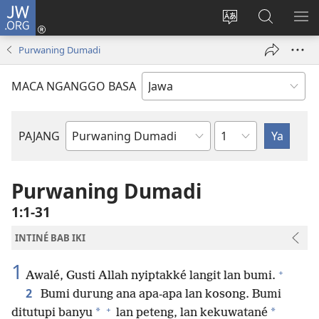
JW.ORG
Mlebu
(opens
Ganti
Golèk
KÉ
new
basa
JW.ORG
ME
Purwaning Dumadi
window)
situs
MACA NGANGGO BASA
Bab
PAJANG
Buku
Alkitab
Purwaning Dumadi
1:1-31
INTINÉ BAB IKI
1
+
Awalé, Gusti Allah nyiptakké langit lan bumi.
2
Bumi durung ana apa-apa lan kosong. Bumi
+
*
*
ditutupi banyu
lan peteng, lan kekuwatané