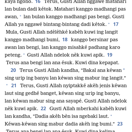
16
kaya ngono.
Terus, Gusti Allah nggawé matahari
lan bulan dadi kétok. Matahari kanggo madhangi pas
+
awan,
lan bulan kanggo madhangi pas bengi. Gusti
+
17
Allah ya nggawé bintang-bintang dadi kétok.
Mula, Gusti Allah ndèlèhké kabèh kuwi ing langit
18
kanggo madhangi bumi,
kanggo bersinar pas
awan lan bengi, lan kanggo misahké padhang karo
+
19
peteng.
Gusti Allah ndelok nèk kuwi apik.
Terus ana bengi lan ana ésuk. Kuwi dina kepapat.
20
*
Terus Gusti Allah kandha, ”Bakal ana kéwan
sing urip ing banyu lan kéwan sing mabur ing langit.”
+
21
Terus, Gusti Allah nyiptakké akèh jenis kéwan
laut sing gedhé banget, kéwan sing urip ing banyu,
lan kéwan mabur sing ana sayapé. Gusti Allah ndelok
22
nèk kuwi apik.
Gusti Allah mberkahi kabèh kuwi
+
lan kandha, ”Dadia akèh bèn isa ngebaki laut.
23
Kéwan-kéwan sing mabur dadia akèh ing bumi.”
Terus ana bengi lan ana ésuk. Kuwi dina kelima.