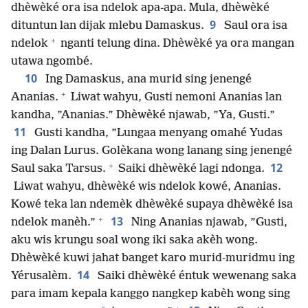
dhèwèké ora isa ndelok apa-apa. Mula, dhèwèké
9
dituntun lan dijak mlebu Damaskus.
Saul ora isa
+
ndelok
nganti telung dina. Dhèwèké ya ora mangan
utawa ngombé.
10
Ing Damaskus, ana murid sing jenengé
+
Ananias.
Liwat wahyu, Gusti nemoni Ananias lan
kandha, ”Ananias.” Dhèwèké njawab, ”Ya, Gusti.”
11
Gusti kandha, ”Lungaa menyang omahé Yudas
ing Dalan Lurus. Golèkana wong lanang sing jenengé
+
12
Saul saka Tarsus.
Saiki dhèwèké lagi ndonga.
Liwat wahyu, dhèwèké wis ndelok kowé, Ananias.
Kowé teka lan ndemèk dhèwèké supaya dhèwèké isa
+
13
ndelok manèh.”
Ning Ananias njawab, ”Gusti,
aku wis krungu soal wong iki saka akèh wong.
Dhèwèké kuwi jahat banget karo murid-muridmu ing
14
Yérusalèm.
Saiki dhèwèké éntuk wewenang saka
para imam kepala kanggo nangkep kabèh wong sing