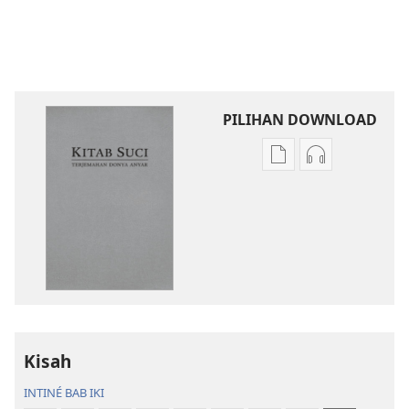
PILIHAN DOWNLOAD
Pilihan
Pilihan
kanggo
kanggo
download
download
publikasi
rekaman
digital
swara
Kitab
Kitab
Suci
Suci
Terjemahan
Terjemahan
Donya
Donya
Kisah
Anyar
Anyar
INTINÉ BAB IKI