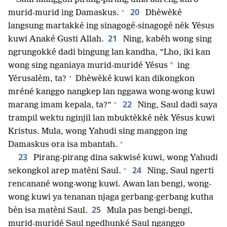
+
20
murid-murid ing Damaskus.
Dhèwèké
langsung martakké ing sinagogé-sinagogé nèk Yésus
21
kuwi Anaké Gusti Allah.
Ning, kabèh wong sing
ngrungokké dadi bingung lan kandha, ”Lho, iki kan
*
wong sing nganiaya murid-muridé Yésus
ing
+
Yérusalèm, ta?
Dhèwèké kuwi kan dikongkon
mréné kanggo nangkep lan nggawa wong-wong kuwi
+
22
marang imam kepala, ta?”
Ning, Saul dadi saya
trampil wektu nginjil lan mbuktèkké nèk Yésus kuwi
Kristus. Mula, wong Yahudi sing manggon ing
+
Damaskus ora isa mbantah.
23
Pirang-pirang dina sakwisé kuwi, wong Yahudi
+
24
sekongkol arep matèni Saul.
Ning, Saul ngerti
rencanané wong-wong kuwi. Awan lan bengi, wong-
wong kuwi ya tenanan njaga gerbang-gerbang kutha
25
bèn isa matèni Saul.
Mula pas bengi-bengi,
murid-muridé Saul ngedhunké Saul nganggo