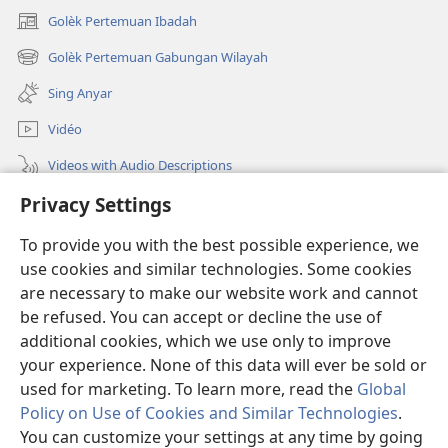
Golèk Pertemuan Ibadah
(opens
new
Golèk Pertemuan Gabungan Wilayah
(opens
window)
new
Sing Anyar
window)
Vidéo
Videos with Audio Descriptions
Privacy Settings
Golèk JW.ORG
To provide you with the best possible experience, we
Sumbangan
(opens
use cookies and similar technologies. Some cookies
new
are necessary to make our website work and cannot
window)
PERPUSTAKAAN ONLINE Warta Penting
be refused. You can accept or decline the use of
(opens
new
additional cookies, which we use only to improve
®
JW Hub
window)
(opens
your experience. None of this data will ever be sold or
new
used for marketing. To learn more, read the
Global
window)
Policy on Use of Cookies and Similar Technologies
.
You can customize your settings at any time by going