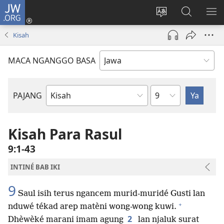
JW.ORG
Mlebu
(opens
Ganti
Golèk
KÉ
new
basa
JW.ORG
ME
Kisah
window)
situs
MACA NGANGGO BASA
Bab
PAJANG
Buku
Alkitab
Kisah Para Rasul
9:1-43
INTINÉ BAB IKI
9
Saul isih terus ngancem murid-muridé Gusti lan
+
nduwé tékad arep matèni wong-wong kuwi.
2
Dhèwèké marani imam agung
lan njaluk surat