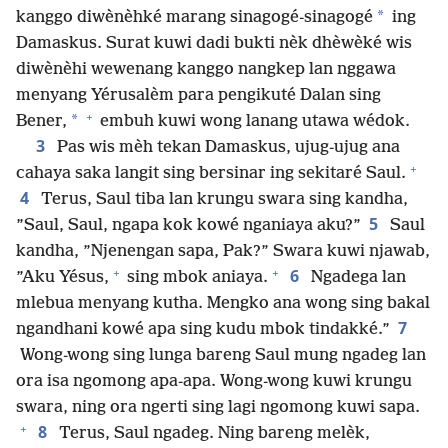
*
kanggo diwènèhké marang sinagogé-sinagogé
ing
Damaskus. Surat kuwi dadi bukti nèk dhèwèké wis
diwènèhi wewenang kanggo nangkep lan nggawa
menyang Yérusalèm para pengikuté Dalan sing
+
*
Bener,
embuh kuwi wong lanang utawa wédok.
3
Pas wis mèh tekan Damaskus, ujug-ujug ana
+
cahaya saka langit sing bersinar ing sekitaré Saul.
4
Terus, Saul tiba lan krungu swara sing kandha,
5
”Saul, Saul, ngapa kok kowé nganiaya aku?”
Saul
kandha, ”Njenengan sapa, Pak?” Swara kuwi njawab,
+
+
6
”Aku Yésus,
sing mbok aniaya.
Ngadega lan
mlebua menyang kutha. Mengko ana wong sing bakal
7
ngandhani kowé apa sing kudu mbok tindakké.”
Wong-wong sing lunga bareng Saul mung ngadeg lan
ora isa ngomong apa-apa. Wong-wong kuwi krungu
swara, ning ora ngerti sing lagi ngomong kuwi sapa.
+
8
Terus, Saul ngadeg. Ning bareng melèk,