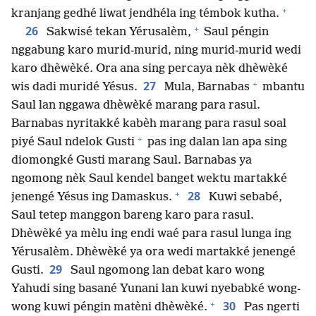
+
kranjang gedhé liwat jendhéla ing témbok kutha.
+
26
Sakwisé tekan Yérusalèm,
Saul péngin
nggabung karo murid-murid, ning murid-murid wedi
karo dhèwèké. Ora ana sing percaya nèk dhèwèké
+
27
wis dadi muridé Yésus.
Mula, Barnabas
mbantu
Saul lan nggawa dhèwèké marang para rasul.
Barnabas nyritakké kabèh marang para rasul soal
+
piyé Saul ndelok Gusti
pas ing dalan lan apa sing
diomongké Gusti marang Saul. Barnabas ya
ngomong nèk Saul kendel banget wektu martakké
+
28
jenengé Yésus ing Damaskus.
Kuwi sebabé,
Saul tetep manggon bareng karo para rasul.
Dhèwèké ya mèlu ing endi waé para rasul lunga ing
Yérusalèm. Dhèwèké ya ora wedi martakké jenengé
29
Gusti.
Saul ngomong lan debat karo wong
Yahudi sing basané Yunani lan kuwi nyebabké wong-
+
30
wong kuwi péngin matèni dhèwèké.
Pas ngerti