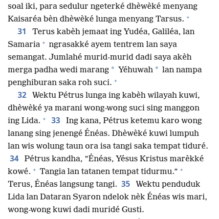
soal iki, para sedulur ngeterké dhèwèké menyang
+
Kaisaréa bèn dhèwèké lunga menyang Tarsus.
31
Terus kabèh jemaat ing Yudéa, Galiléa, lan
+
Samaria
ngrasakké ayem tentrem lan saya
semangat. Jumlahé murid-murid dadi saya akèh
*
*
merga padha wedi marang
Yéhuwah
lan nampa
+
penghiburan saka roh suci.
32
Wektu Pétrus lunga ing kabèh wilayah kuwi,
dhèwèké ya marani wong-wong suci sing manggon
+
33
ing Lida.
Ing kana, Pétrus ketemu karo wong
lanang sing jenengé Énéas. Dhèwèké kuwi lumpuh
lan wis wolung taun ora isa tangi saka tempat tiduré.
34
Pétrus kandha, ”Énéas, Yésus Kristus marèkké
+
+
kowé.
Tangia lan tatanen tempat tidurmu.”
35
Terus, Énéas langsung tangi.
Wektu penduduk
Lida lan Dataran Syaron ndelok nèk Énéas wis mari,
wong-wong kuwi dadi muridé Gusti.