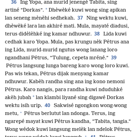
36
Ing Yopa, ana murid jenengé Tabita, sing
*
artiné ”Dorkas”.
Dhèwèké kuwi wong sing apikan
37
lan seneng mènèhi sedhekah.
Ning wektu kuwi,
dhèwèké lara lan akhiré mati. Mula, mayaté diadusi,
38
terus didèlèhké ing kamar ndhuwur.
Lida kuwi
cedhak karo Yopa. Mula, pas krungu nèk Pétrus ana
ing Lida, murid-murid ngutus wong lanang loro
39
ngandhani Pétrus, ”Tulung, cepeta mréné.”
Pétrus langsung lunga bareng karo wong loro kuwi.
Pas wis tekan, Pétrus dijak menyang kamar
ndhuwur. Kabèh randha sing ana ing kono nemoni
Pétrus. Karo nangis, para randha kuwi nduduhké
*
akèh jubah
lan klambi liyané sing digawé Dorkas
40
wektu isih urip.
Sakwisé ngongkon wong-wong
+
metu,
Pétrus berlutut lan ndonga. Terus, ing
ngarepé mayat kuwi Pétrus kandha, ”Tabita, tangia.”
Wong wédok kuwi langsung melèk lan ndelok Pétrus,
+