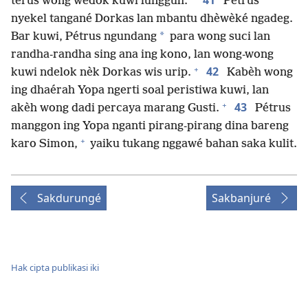
41
terus wong wédok kuwi lungguh.
Pétrus
nyekel tangané Dorkas lan mbantu dhèwèké ngadeg.
*
Bar kuwi, Pétrus ngundang
para wong suci lan
randha-randha sing ana ing kono, lan wong-wong
+
42
kuwi ndelok nèk Dorkas wis urip.
Kabèh wong
ing dhaérah Yopa ngerti soal peristiwa kuwi, lan
+
43
akèh wong dadi percaya marang Gusti.
Pétrus
manggon ing Yopa nganti pirang-pirang dina bareng
+
karo Simon,
yaiku tukang nggawé bahan saka kulit.
Sakdurungé
Sakbanjuré
Hak cipta publikasi iki