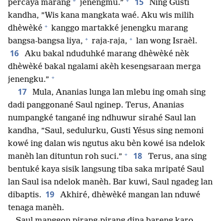
+
15
*
percaya marang
jenengmu.”
Ning Gusti
kandha, ”Wis kana mangkata waé. Aku wis milih
+
dhèwèké
kanggo martakké jenengku marang
+
+
bangsa-bangsa liya,
raja-raja,
lan wong Israèl.
16
Aku bakal nduduhké marang dhèwèké nèk
dhèwèké bakal ngalami akèh kesengsaraan merga
+
jenengku.”
17
Mula, Ananias lunga lan mlebu ing omah sing
dadi panggonané Saul nginep. Terus, Ananias
numpangké tangané ing ndhuwur sirahé Saul lan
kandha, ”Saul, sedulurku, Gusti Yésus sing nemoni
kowé ing dalan wis ngutus aku bèn kowé isa ndelok
+
18
manèh lan dituntun roh suci.”
Terus, ana sing
bentuké kaya sisik langsung tiba saka mripaté Saul
lan Saul isa ndelok manèh. Bar kuwi, Saul ngadeg lan
19
dibaptis.
Akhiré, dhèwèké mangan lan nduwé
tenaga manèh.
Saul manggon pirang-pirang dina bareng karo