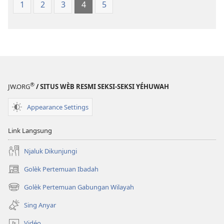
1
2
3
4
5
®
JW.ORG
/ SITUS WÈB RESMI SEKSI-SEKSI YÉHUWAH
Appearance Settings
Link Langsung
Njaluk Dikunjungi
Golèk Pertemuan Ibadah
(opens
new
Golèk Pertemuan Gabungan Wilayah
(opens
window)
new
Sing Anyar
window)
Vidéo