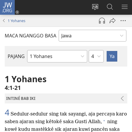
JW.ORG
Mlebu
(opens
Ganti
Golèk
KÉ
new
basa
JW.ORG
ME
1 Yohanes
window)
situs
MACA NGANGGO BASA
Bab
PAJANG
Buku
Alkitab
1 Yohanes
4:1-21
INTINÉ BAB IKI
4
Sedulur-sedulur sing tak sayangi, aja percaya karo
+
saben ajaran sing kétoké saka Gusti Allah,
ning
kowé kudu mastèkké sik ajaran kuwi pancèn saka