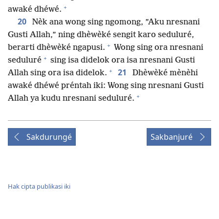
+
awaké dhéwé.
20
Nèk ana wong sing ngomong, ”Aku nresnani
Gusti Allah,” ning dhèwèké sengit karo seduluré,
+
berarti dhèwèké ngapusi.
Wong sing ora nresnani
+
seduluré
sing isa didelok ora isa nresnani Gusti
+
21
Allah sing ora isa didelok.
Dhèwèké mènèhi
awaké dhéwé préntah iki: Wong sing nresnani Gusti
+
Allah ya kudu nresnani seduluré.
Sakdurungé
Sakbanjuré
Hak cipta publikasi iki