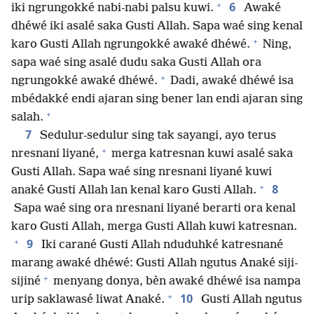
+
6
iki ngrungokké nabi-nabi palsu kuwi.
Awaké
dhéwé iki asalé saka Gusti Allah. Sapa waé sing kenal
+
karo Gusti Allah ngrungokké awaké dhéwé.
Ning,
sapa waé sing asalé dudu saka Gusti Allah ora
+
ngrungokké awaké dhéwé.
Dadi, awaké dhéwé isa
mbédakké endi ajaran sing bener lan endi ajaran sing
+
salah.
7
Sedulur-sedulur sing tak sayangi, ayo terus
+
nresnani liyané,
merga katresnan kuwi asalé saka
Gusti Allah. Sapa waé sing nresnani liyané kuwi
+
8
anaké Gusti Allah lan kenal karo Gusti Allah.
Sapa waé sing ora nresnani liyané berarti ora kenal
karo Gusti Allah, merga Gusti Allah kuwi katresnan.
+
9
Iki carané Gusti Allah nduduhké katresnané
marang awaké dhéwé: Gusti Allah ngutus Anaké siji-
+
sijiné
menyang donya, bèn awaké dhéwé isa nampa
+
10
urip saklawasé liwat Anaké.
Gusti Allah ngutus