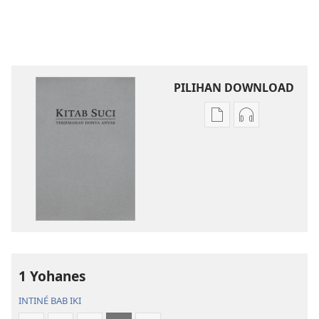
PILIHAN DOWNLOAD
Pilihan
Pilihan
kanggo
kanggo
download
download
publikasi
rekaman
digital
swara
Kitab
Kitab
Suci
Suci
Terjemahan
Terjemahan
Donya
Donya
1 Yohanes
Anyar
Anyar
INTINÉ BAB IKI