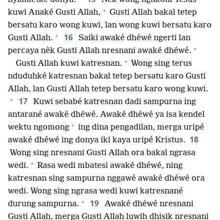
+
kuwi Anaké Gusti Allah,
Gusti Allah bakal tetep
bersatu karo wong kuwi, lan wong kuwi bersatu karo
+
16
Gusti Allah.
Saiki awaké dhéwé ngerti lan
+
percaya nèk Gusti Allah nresnani awaké dhéwé.
+
Gusti Allah kuwi katresnan.
Wong sing terus
nduduhké katresnan bakal tetep bersatu karo Gusti
Allah, lan Gusti Allah tetep bersatu karo wong kuwi.
+
17
Kuwi sebabé katresnan dadi sampurna ing
antarané awaké dhéwé. Awaké dhéwé ya isa kendel
+
wektu ngomong
ing dina pengadilan, merga uripé
18
awaké dhéwé ing donya iki kaya uripé Kristus.
Wong sing nresnani Gusti Allah ora bakal ngrasa
+
wedi.
Rasa wedi mbatesi awaké dhéwé, ning
katresnan sing sampurna nggawé awaké dhéwé ora
wedi. Wong sing ngrasa wedi kuwi katresnané
+
19
durung sampurna.
Awaké dhéwé nresnani
Gusti Allah, merga Gusti Allah luwih dhisik nresnani