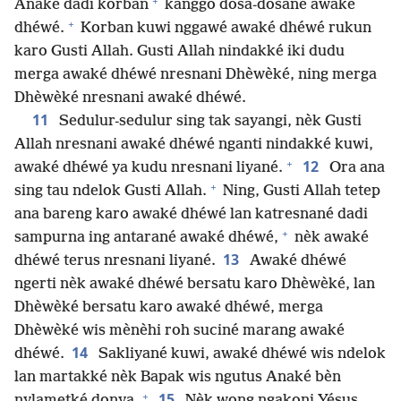
+
Anaké dadi korban
kanggo dosa-dosané awaké
+
dhéwé.
Korban kuwi nggawé awaké dhéwé rukun
karo Gusti Allah. Gusti Allah nindakké iki dudu
merga awaké dhéwé nresnani Dhèwèké, ning merga
Dhèwèké nresnani awaké dhéwé.
11
Sedulur-sedulur sing tak sayangi, nèk Gusti
Allah nresnani awaké dhéwé nganti nindakké kuwi,
+
12
awaké dhéwé ya kudu nresnani liyané.
Ora ana
+
sing tau ndelok Gusti Allah.
Ning, Gusti Allah tetep
ana bareng karo awaké dhéwé lan katresnané dadi
+
sampurna ing antarané awaké dhéwé,
nèk awaké
13
dhéwé terus nresnani liyané.
Awaké dhéwé
ngerti nèk awaké dhéwé bersatu karo Dhèwèké, lan
Dhèwèké bersatu karo awaké dhéwé, merga
Dhèwèké wis mènèhi roh suciné marang awaké
14
dhéwé.
Sakliyané kuwi, awaké dhéwé wis ndelok
lan martakké nèk Bapak wis ngutus Anaké bèn
+
15
nylametké donya.
Nèk wong ngakoni Yésus