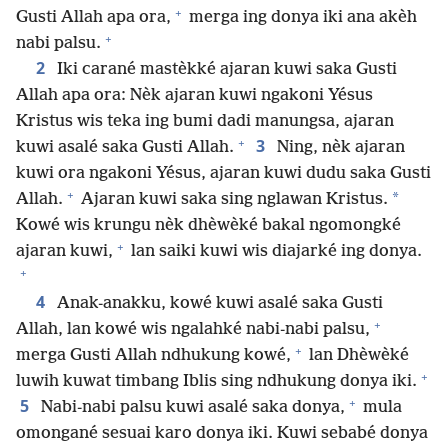
+
Gusti Allah apa ora,
merga ing donya iki ana akèh
+
nabi palsu.
2
Iki carané mastèkké ajaran kuwi saka Gusti
Allah apa ora: Nèk ajaran kuwi ngakoni Yésus
Kristus wis teka ing bumi dadi manungsa, ajaran
+
3
kuwi asalé saka Gusti Allah.
Ning, nèk ajaran
kuwi ora ngakoni Yésus, ajaran kuwi dudu saka Gusti
+
*
Allah.
Ajaran kuwi saka sing nglawan Kristus.
Kowé wis krungu nèk dhèwèké bakal ngomongké
+
ajaran kuwi,
lan saiki kuwi wis diajarké ing donya.
+
4
Anak-anakku, kowé kuwi asalé saka Gusti
+
Allah, lan kowé wis ngalahké nabi-nabi palsu,
+
merga Gusti Allah ndhukung kowé,
lan Dhèwèké
+
luwih kuwat timbang Iblis sing ndhukung donya iki.
+
5
Nabi-nabi palsu kuwi asalé saka donya,
mula
omongané sesuai karo donya iki. Kuwi sebabé donya