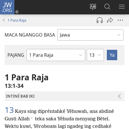
JW.ORG
Mlebu
(opens
Ganti
Golèk
KÉ
new
basa
JW.ORG
ME
1 Para Raja
window)
situs
MACA NGANGGO BASA
Bab
PAJANG
Buku
Alkitab
1 Para Raja
13:1-34
INTINÉ BAB IKI
13
Kaya sing dipréntahké Yéhuwah, ana abdiné
+
Gusti Allah
teka saka Yéhuda menyang Bètel.
Wektu kuwi, Yéroboam lagi ngadeg ing cedhaké