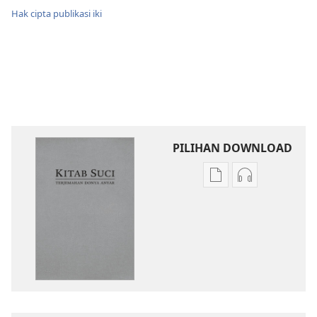
Hak cipta publikasi iki
PILIHAN DOWNLOAD
Pilihan
Pilihan
kanggo
kanggo
download
download
publikasi
rekaman
digital
swara
Kitab
Kitab
Suci
Suci
Terjemahan
Terjemahan