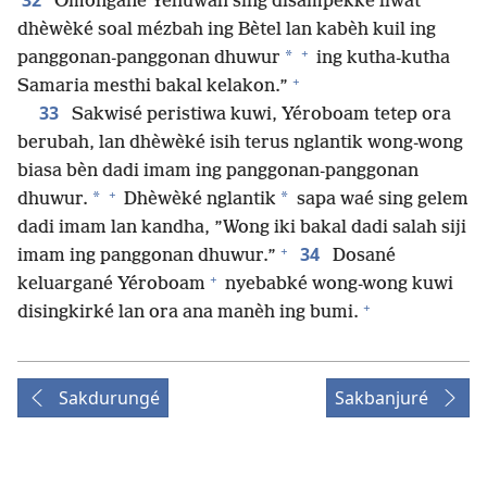
32
Omongané Yéhuwah sing disampèkké liwat
dhèwèké soal mézbah ing Bètel lan kabèh kuil ing
+
*
panggonan-panggonan dhuwur
ing kutha-kutha
+
Samaria mesthi bakal kelakon.”
33
Sakwisé peristiwa kuwi, Yéroboam tetep ora
berubah, lan dhèwèké isih terus nglantik wong-wong
biasa bèn dadi imam ing panggonan-panggonan
+
*
*
dhuwur.
Dhèwèké nglantik
sapa waé sing gelem
dadi imam lan kandha, ”Wong iki bakal dadi salah siji
+
34
imam ing panggonan dhuwur.”
Dosané
+
keluargané Yéroboam
nyebabké wong-wong kuwi
+
disingkirké lan ora ana manèh ing bumi.
Sakdurungé
Sakbanjuré