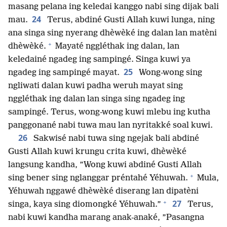
masang pelana ing keledai kanggo nabi sing dijak bali
24
mau.
Terus, abdiné Gusti Allah kuwi lunga, ning
ana singa sing nyerang dhèwèké ing dalan lan matèni
+
dhèwèké.
Mayaté nggléthak ing dalan, lan
keledainé ngadeg ing sampingé. Singa kuwi ya
25
ngadeg ing sampingé mayat.
Wong-wong sing
ngliwati dalan kuwi padha weruh mayat sing
nggléthak ing dalan lan singa sing ngadeg ing
sampingé. Terus, wong-wong kuwi mlebu ing kutha
panggonané nabi tuwa mau lan nyritakké soal kuwi.
26
Sakwisé nabi tuwa sing ngejak bali abdiné
Gusti Allah kuwi krungu crita kuwi, dhèwèké
langsung kandha, ”Wong kuwi abdiné Gusti Allah
+
sing bener sing nglanggar préntahé Yéhuwah.
Mula,
Yéhuwah nggawé dhèwèké diserang lan dipatèni
+
27
singa, kaya sing diomongké Yéhuwah.”
Terus,
nabi kuwi kandha marang anak-anaké, ”Pasangna