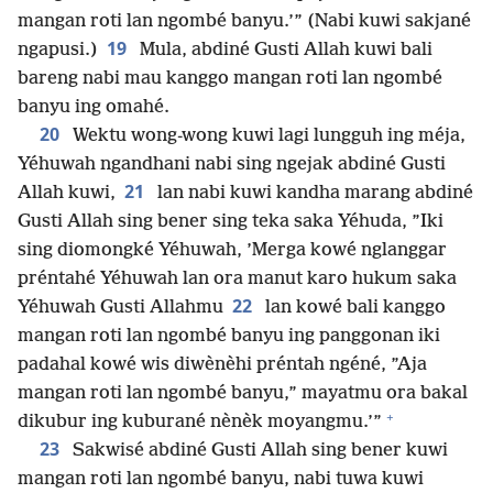
mangan roti lan ngombé banyu.’” (Nabi kuwi sakjané
19
ngapusi.)
Mula, abdiné Gusti Allah kuwi bali
bareng nabi mau kanggo mangan roti lan ngombé
banyu ing omahé.
20
Wektu wong-wong kuwi lagi lungguh ing méja,
Yéhuwah ngandhani nabi sing ngejak abdiné Gusti
21
Allah kuwi,
lan nabi kuwi kandha marang abdiné
Gusti Allah sing bener sing teka saka Yéhuda, ”Iki
sing diomongké Yéhuwah, ’Merga kowé nglanggar
préntahé Yéhuwah lan ora manut karo hukum saka
22
Yéhuwah Gusti Allahmu
lan kowé bali kanggo
mangan roti lan ngombé banyu ing panggonan iki
padahal kowé wis diwènèhi préntah ngéné, ”Aja
mangan roti lan ngombé banyu,” mayatmu ora bakal
+
dikubur ing kuburané nènèk moyangmu.’”
23
Sakwisé abdiné Gusti Allah sing bener kuwi
mangan roti lan ngombé banyu, nabi tuwa kuwi