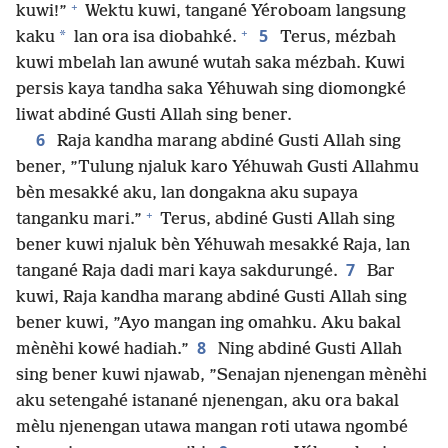
+
kuwi!”
Wektu kuwi, tangané Yéroboam langsung
+
5
*
kaku
lan ora isa diobahké.
Terus, mézbah
kuwi mbelah lan awuné wutah saka mézbah. Kuwi
persis kaya tandha saka Yéhuwah sing diomongké
liwat abdiné Gusti Allah sing bener.
6
Raja kandha marang abdiné Gusti Allah sing
bener, ”Tulung njaluk karo Yéhuwah Gusti Allahmu
bèn mesakké aku, lan dongakna aku supaya
+
tanganku mari.”
Terus, abdiné Gusti Allah sing
bener kuwi njaluk bèn Yéhuwah mesakké Raja, lan
7
tangané Raja dadi mari kaya sakdurungé.
Bar
kuwi, Raja kandha marang abdiné Gusti Allah sing
bener kuwi, ”Ayo mangan ing omahku. Aku bakal
8
mènèhi kowé hadiah.”
Ning abdiné Gusti Allah
sing bener kuwi njawab, ”Senajan njenengan mènèhi
aku setengahé istanané njenengan, aku ora bakal
mèlu njenengan utawa mangan roti utawa ngombé