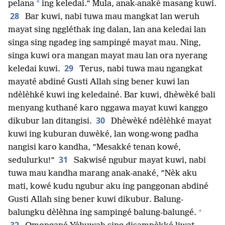
*
pelana
ing keledai.” Mula, anak-anaké masang kuwi.
28
Bar kuwi, nabi tuwa mau mangkat lan weruh
mayat sing nggléthak ing dalan, lan ana keledai lan
singa sing ngadeg ing sampingé mayat mau. Ning,
singa kuwi ora mangan mayat mau lan ora nyerang
29
keledai kuwi.
Terus, nabi tuwa mau ngangkat
mayaté abdiné Gusti Allah sing bener kuwi lan
ndèlèhké kuwi ing keledainé. Bar kuwi, dhèwèké bali
menyang kuthané karo nggawa mayat kuwi kanggo
30
dikubur lan ditangisi.
Dhèwèké ndèlèhké mayat
kuwi ing kuburan duwèké, lan wong-wong padha
nangisi karo kandha, ”Mesakké tenan kowé,
31
sedulurku!”
Sakwisé ngubur mayat kuwi, nabi
tuwa mau kandha marang anak-anaké, ”Nèk aku
mati, kowé kudu ngubur aku ing panggonan abdiné
Gusti Allah sing bener kuwi dikubur. Balung-
+
balungku dèlèhna ing sampingé balung-balungé.