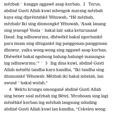
+
2
mézbah
kanggo nggawé asap korban.
Terus,
abdiné Gusti Allah kuwi mbengok marang mézbah
kaya sing dipréntahké Yéhuwah, ”Hé mézbah,
mézbah! Iki sing diomongké Yéhuwah, ’Anak lanang
+
sing jenengé Yosia
bakal lair saka keturunané
Daud. Ing ndhuwurmu, dhèwèké bakal ngorbanké
para imam sing ditugaské ing panggonan-panggonan
dhuwur, yaiku wong-wong sing nggawé asap korban.
Dhèwèké bakal ngobong balung-balungé manungsa
+
3
ing ndhuwurmu.’”
Ing dina kuwi, abdiné Gusti
Allah mènèhi tandha karo kandha, ”Iki tandha sing
diumumké Yéhuwah: Mézbah iki bakal mbelah, lan
*
awuné
bakal wutah.”
4
Wektu krungu omongané abdiné Gusti Allah
sing bener soal mézbah ing Bètel, Yéroboam sing lagi
mènèhké korban ing mézbah langsung nduding
abdiné Gusti Allah kuwi lan kandha, ”Cekelen wong