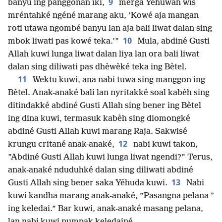
9
banyu ing panggonan iki,
merga Yéhuwah wis
mréntahké ngéné marang aku, ’Kowé aja mangan
roti utawa ngombé banyu lan aja bali liwat dalan sing
10
mbok liwati pas kowé teka.’”
Mula, abdiné Gusti
Allah kuwi lunga liwat dalan liya lan ora bali liwat
dalan sing diliwati pas dhèwèké teka ing Bètel.
11
Wektu kuwi, ana nabi tuwa sing manggon ing
Bètel. Anak-anaké bali lan nyritakké soal kabèh sing
ditindakké abdiné Gusti Allah sing bener ing Bètel
ing dina kuwi, termasuk kabèh sing diomongké
abdiné Gusti Allah kuwi marang Raja. Sakwisé
12
krungu critané anak-anaké,
nabi kuwi takon,
”Abdiné Gusti Allah kuwi lunga liwat ngendi?” Terus,
anak-anaké nduduhké dalan sing diliwati abdiné
13
Gusti Allah sing bener saka Yéhuda kuwi.
Nabi
*
kuwi kandha marang anak-anaké, ”Pasangna pelana
ing keledai.” Bar kuwi, anak-anaké masang pelana,
lan nabi kuwi numpak keledainé.