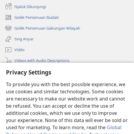
Njaluk Dikunjungi
Golèk Pertemuan Ibadah
(opens
new
Golèk Pertemuan Gabungan Wilayah
(opens
window)
new
Sing Anyar
window)
Vidéo
Videos with Audio Descriptions
Privacy Settings
Golèk JW.ORG
To provide you with the best possible experience, we
Sumbangan
(opens
use cookies and similar technologies. Some cookies
new
are necessary to make our website work and cannot
window)
PERPUSTAKAAN ONLINE Warta Penting
be refused. You can accept or decline the use of
(opens
new
additional cookies, which we use only to improve
®
JW Hub
window)
(opens
your experience. None of this data will ever be sold or
new
used for marketing. To learn more, read the
Global
window)