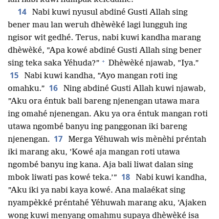
14
Nabi kuwi nyusul abdiné Gusti Allah sing
bener mau lan weruh dhèwèké lagi lungguh ing
ngisor wit gedhé. Terus, nabi kuwi kandha marang
dhèwèké, ”Apa kowé abdiné Gusti Allah sing bener
+
sing teka saka Yéhuda?”
Dhèwèké njawab, ”Iya.”
15
Nabi kuwi kandha, ”Ayo mangan roti ing
16
omahku.”
Ning abdiné Gusti Allah kuwi njawab,
”Aku ora éntuk bali bareng njenengan utawa mara
ing omahé njenengan. Aku ya ora éntuk mangan roti
utawa ngombé banyu ing panggonan iki bareng
17
njenengan.
Merga Yéhuwah wis mènèhi préntah
iki marang aku, ’Kowé aja mangan roti utawa
ngombé banyu ing kana. Aja bali liwat dalan sing
18
mbok liwati pas kowé teka.’”
Nabi kuwi kandha,
”Aku iki ya nabi kaya kowé. Ana malaékat sing
nyampèkké préntahé Yéhuwah marang aku, ’Ajaken
wong kuwi menyang omahmu supaya dhèwèké isa