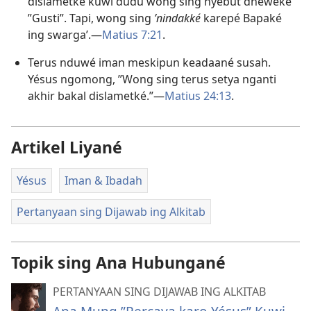
dislametké kuwi dudu wong sing nyebut dhèwèké
”Gusti”. Tapi, wong sing
’nindakké
karepé Bapaké
ing swarga’.​—
Matius 7:​21
.
Terus nduwé iman meskipun keadaané susah.
Yésus ngomong, ”Wong sing terus setya nganti
akhir bakal dislametké.”​—
Matius 24:13
.
Artikel Liyané
Yésus
Iman & Ibadah
Pertanyaan sing Dijawab ing Alkitab
Topik sing Ana Hubungané
PERTANYAAN SING DIJAWAB ING ALKITAB