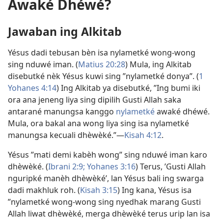
Awaké Dhéwé?
Jawaban ing Alkitab
Yésus dadi tebusan bèn isa nylametké wong-wong
sing nduwé iman. (
Matius 20:28
) Mula, ing Alkitab
disebutké nèk Yésus kuwi sing ”nylametké donya”. (
1
Yohanes 4:​14
) Ing Alkitab ya disebutké, ”Ing bumi iki
ora ana jeneng liya sing dipilih Gusti Allah saka
antarané manungsa kanggo
nylametké
awaké dhéwé.
Mula, ora bakal ana wong liya sing isa nylametké
manungsa kecuali dhèwèké.”​—
Kisah 4:​12
.
Yésus ”mati demi kabèh wong” sing nduwé iman karo
dhèwèké. (
Ibrani 2:9;
Yohanes 3:​16
) Terus, ’Gusti Allah
nguripké manèh dhèwèké’, lan Yésus bali ing swarga
dadi makhluk roh. (
Kisah 3:​15
) Ing kana, Yésus isa
”nylametké wong-wong sing nyedhak marang Gusti
Allah liwat dhèwèké, merga dhèwèké terus urip lan isa