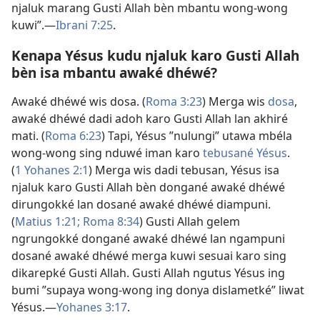
njaluk marang Gusti Allah bèn mbantu wong-wong
kuwi”.​—
Ibrani 7:​25
.
Kenapa Yésus kudu njaluk karo Gusti Allah
bèn isa mbantu awaké dhéwé?
Awaké dhéwé wis dosa. (
Roma 3:​23
) Merga wis
dosa
,
awaké dhéwé dadi adoh karo Gusti Allah lan akhiré
mati. (
Roma 6:​23
) Tapi, Yésus ”nulungi” utawa mbéla
wong-wong sing nduwé iman karo
tebusané Yésus
.
(
1 Yohanes 2:1
) Merga wis dadi tebusan, Yésus isa
njaluk karo Gusti Allah bèn dongané awaké dhéwé
dirungokké lan dosané awaké dhéwé diampuni.
(
Matius 1:​21;
Roma 8:​34
) Gusti Allah gelem
ngrungokké dongané awaké dhéwé lan ngampuni
dosané awaké dhéwé merga kuwi sesuai karo sing
dikarepké Gusti Allah. Gusti Allah ngutus Yésus ing
bumi ”supaya wong-wong ing donya dislametké” liwat
Yésus.​—
Yohanes 3:​17
.