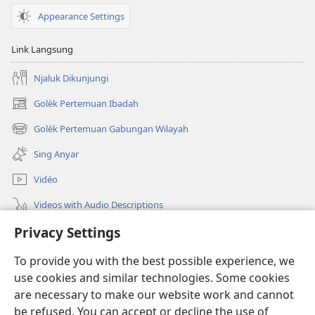
Appearance Settings
Link Langsung
Njaluk Dikunjungi
Golèk Pertemuan Ibadah
(opens
new
Golèk Pertemuan Gabungan Wilayah
(opens
window)
new
Sing Anyar
window)
Vidéo
Videos with Audio Descriptions
Privacy Settings
Golèk JW.ORG
To provide you with the best possible experience, we
Sumbangan
(opens
use cookies and similar technologies. Some cookies
new
are necessary to make our website work and cannot
window)
PERPUSTAKAAN ONLINE Warta Penting
be refused. You can accept or decline the use of
(opens