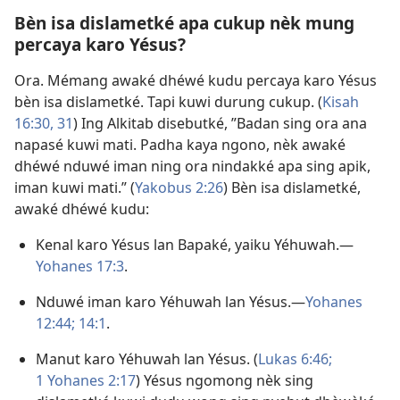
Bèn isa dislametké apa cukup nèk mung
percaya karo Yésus?
Ora. Mémang awaké dhéwé kudu percaya karo Yésus
bèn isa dislametké. Tapi kuwi durung cukup. (
Kisah
16:30, 31
) Ing Alkitab disebutké, ”Badan sing ora ana
napasé kuwi mati. Padha kaya ngono, nèk awaké
dhéwé nduwé iman ning ora nindakké apa sing apik,
iman kuwi mati.” (
Yakobus 2:​26
) Bèn isa dislametké,
awaké dhéwé kudu:
Kenal karo Yésus lan Bapaké, yaiku Yéhuwah.​—
Yohanes 17:3
.
Nduwé iman karo Yéhuwah lan Yésus.​—
Yohanes
12:44;
14:1
.
Manut karo Yéhuwah lan Yésus. (
Lukas 6:​46;
1 Yohanes 2:​17
) Yésus ngomong nèk sing