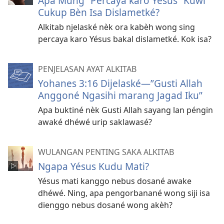
Apa Mung ”Percaya karo Yésus” Kuwi
Cukup Bèn Isa Dislametké?
Alkitab njelaské nèk ora kabèh wong sing
percaya karo Yésus bakal dislametké. Kok isa?
PENJELASAN AYAT ALKITAB
Yohanes 3:16 Dijelaské​—”Gusti Allah
Anggoné Ngasihi marang Jagad Iku”
Apa buktiné nèk Gusti Allah sayang lan péngin
awaké dhéwé urip saklawasé?
WULANGAN PENTING SAKA ALKITAB
Ngapa Yésus Kudu Mati?
Yésus mati kanggo nebus dosané awake
dhéwé. Ning, apa pengorbanané wong siji isa
dienggo nebus dosané wong akèh?