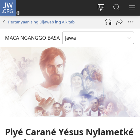
JW.ORG
Mlebu
(opens
Ganti
Golèk
KÉ
new
basa
JW.ORG
ME
Pertanyaan sing Dijawab ing Alkitab
window)
situs
MACA NGANGGO BASA
Piyé Carané Yésus Nylametké