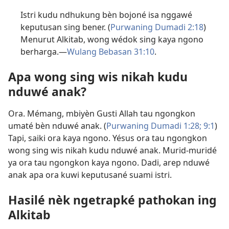
Istri kudu ndhukung bèn bojoné isa nggawé
keputusan sing bener. (
Purwaning Dumadi 2:18
)
Menurut Alkitab, wong wédok sing kaya ngono
berharga.​—
Wulang Bebasan 31:10
.
Apa wong sing wis nikah kudu
nduwé anak?
Ora. Mémang, mbiyèn Gusti Allah tau ngongkon
umaté bèn nduwé anak. (
Purwaning Dumadi 1:28;
9:1
)
Tapi, saiki ora kaya ngono. Yésus ora tau ngongkon
wong sing wis nikah kudu nduwé anak. Murid-muridé
ya ora tau ngongkon kaya ngono. Dadi, arep nduwé
anak apa ora kuwi keputusané suami istri.
Hasilé nèk ngetrapké pathokan ing
Alkitab