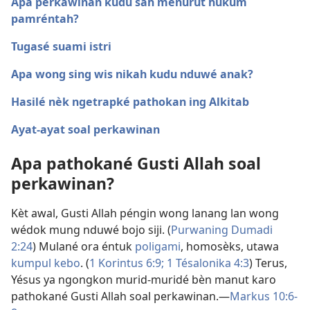
Apa perkawinan kudu sah menurut hukum
pamréntah?
Tugasé suami istri
Apa wong sing wis nikah kudu nduwé anak?
Hasilé nèk ngetrapké pathokan ing Alkitab
Ayat-ayat soal perkawinan
Apa pathokané Gusti Allah soal
perkawinan?
Kèt awal, Gusti Allah péngin wong lanang lan wong
wédok mung nduwé bojo siji. (
Purwaning Dumadi
2:24
) Mulané ora éntuk
poligami
, homosèks, utawa
kumpul kebo
. (
1 Korintus 6:9;
1 Tésalonika 4:3
) Terus,
Yésus ya ngongkon murid-muridé bèn manut karo
pathokané Gusti Allah soal perkawinan.​—
Markus 10:6-