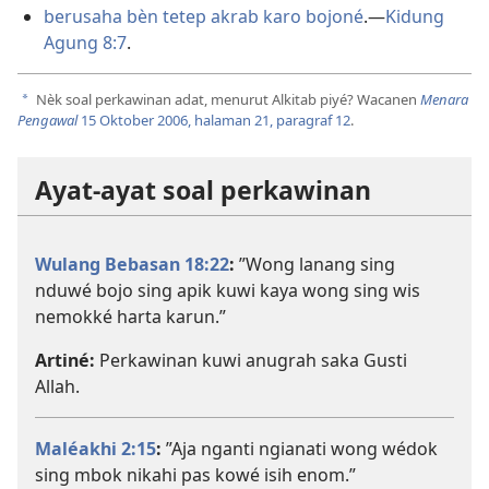
berusaha bèn tetep akrab karo bojoné
.​—
Kidung
Agung 8:7
.
Nèk soal perkawinan adat, menurut Alkitab piyé? Wacanen
Menara
a
Pengawal
15 Oktober 2006, halaman 21, paragraf 12
.
Ayat-ayat soal perkawinan
Wulang Bebasan 18:22
:
”Wong lanang sing
nduwé bojo sing apik kuwi kaya wong sing wis
nemokké harta karun.”
Artiné:
Perkawinan kuwi anugrah saka Gusti
Allah.
Maléakhi 2:15
:
”Aja nganti ngianati wong wédok
sing mbok nikahi pas kowé isih enom.”