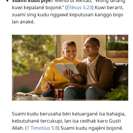
Suami kudu piyé?
Menurut Alkitab, ”Wong lanang
kuwi kepalané bojoné.” (
Éfésus 5:23
) Kuwi berarti,
suami sing kudu nggawé keputusan kanggo bojo
lan anaké.
Suami kudu berusaha bèn keluargané isa bahagia,
kebutuhané tercukupi, lan isa cedhak karo Gusti
Allah. (
1 Timotius 5:8
) Suami kudu ngajèni bojoné.