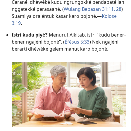
Carané, dhèwèké kudu ngrungokké pendapaté lan
nggatèkké perasaané. (
Wulang Bebasan 31:11,
28
)
Suami ya ora éntuk kasar karo bojoné.​—
Kolose
3:19
.
Istri kudu piyé?
Menurut Alkitab, istri ”kudu bener-
bener ngajèni bojoné”. (
Éfésus 5:33
) Nèk ngajèni,
berarti dhèwèké gelem manut karo bojoné.