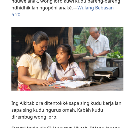
nduwé anak, wong loro kuwi kudu bareng-bareng
ndhidhik lan ngopèni anaké.​—
Wulang Bebasan
6:20
.
Ing Alkitab ora ditentokké sapa sing kudu kerja lan
sapa sing kudu ngurus omah. Kabèh kudu
dirembug wong loro.