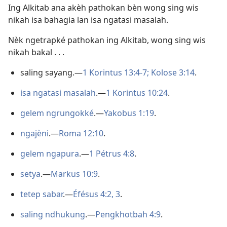
Ing Alkitab ana akèh pathokan bèn wong sing wis
nikah isa bahagia lan isa ngatasi masalah.
Nèk ngetrapké pathokan ing Alkitab, wong sing wis
nikah bakal . . .
saling sayang.​—
1 Korintus 13:4-7;
Kolose 3:14
.
isa ngatasi masalah
.​—
1 Korintus 10:24
.
gelem ngrungokké
.​—
Yakobus 1:19
.
ngajèni
.​—
Roma 12:10
.
gelem ngapura
.​—
1 Pétrus 4:8
.
setya
.​—
Markus 10:9
.
tetep sabar
.—
Éfésus 4:2, 3
.
saling ndhukung
.​—
Pengkhotbah 4:9
.