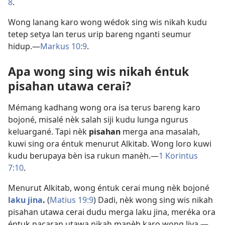
8
.
Wong lanang karo wong wédok sing wis nikah kudu
tetep setya lan terus urip bareng nganti seumur
hidup.​—
Markus 10:9
.
Apa wong sing wis nikah éntuk
pisahan utawa cerai?
Mémang kadhang wong ora isa terus bareng karo
bojoné, misalé nèk salah siji kudu lunga ngurus
keluargané. Tapi nèk
pisahan
merga ana masalah,
kuwi sing ora éntuk menurut Alkitab. Wong loro kuwi
kudu berupaya bèn isa rukun manèh.​—
1 Korintus
7:10
.
Menurut Alkitab, wong éntuk cerai mung nèk bojoné
laku jina
.
(
Matius 19:9
) Dadi, nèk wong sing wis nikah
pisahan utawa cerai dudu merga laku jina, meréka ora
éntuk pacaran utawa nikah manèh karo wong liya.​—