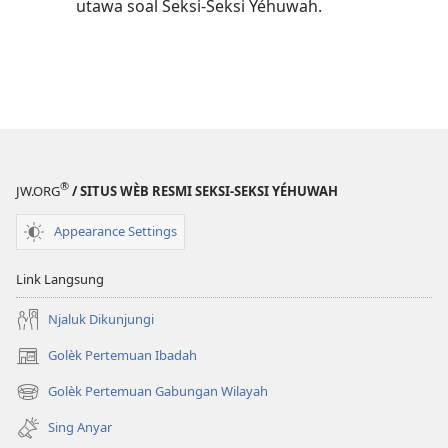
utawa soal Seksi-Seksi Yéhuwah.
®
JW.ORG
/ SITUS WÈB RESMI SEKSI-SEKSI YÉHUWAH
Appearance Settings
Link Langsung
Njaluk Dikunjungi
Golèk Pertemuan Ibadah
(opens
new
Golèk Pertemuan Gabungan Wilayah
(opens
window)
new
Sing Anyar
window)