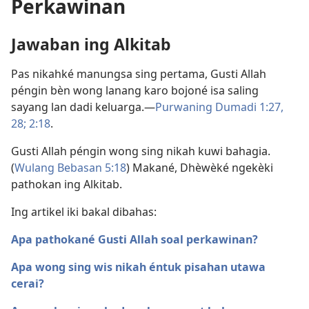
Perkawinan
Jawaban ing Alkitab
Pas nikahké manungsa sing pertama, Gusti Allah
péngin bèn wong lanang karo bojoné isa saling
sayang lan dadi keluarga.​—
Purwaning Dumadi 1:27,
28;
2:18
.
Gusti Allah péngin wong sing nikah kuwi bahagia.
(
Wulang Bebasan 5:18
) Makané, Dhèwèké ngekèki
pathokan ing Alkitab.
Ing artikel iki bakal dibahas:
Apa pathokané Gusti Allah soal perkawinan?
Apa wong sing wis nikah éntuk pisahan utawa
cerai?