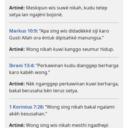
Artiné:
Meskipun wis suwé nikah, kudu tetep
setya lan ngajèni bojoné.
Markus 10:9
:
”Apa sing wis didadèkké siji karo
Gusti Allah ora éntuk dipisahké manungsa.”
Artiné:
Wong nikah kuwi kanggo seumur hidup.
Ibrani 13:4
:
”Perkawinan kudu dianggep berharga
karo kabèh wong.”
Artiné:
Nèk nganggep perkawinan kuwi berharga,
bakal berusaha bèn terus setya.
1 Korintus 7:28
:
”Wong sing nikah bakal ngalami
akèh kesusahan.”
Artiné:
Wong sing wis nikah mesthi ngadhepi