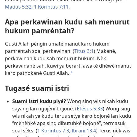
Matius 5:32;
1 Korintus 7:11
.
Apa perkawinan kudu sah menurut
hukum pamréntah?
Gusti Allah péngin umaté manut karo hukum
pamréntah soal perkawinan. (
Titus 3:1
) Makané,
perkawinan kudu sah menurut hukum. Nèk
perkawinané sah, kuwi ya berarti awaké dhéwé manut
karo pathokané Gusti Allah.
a
Tugasé suami istri
Suami istri kudu piyé?
Wong sing wis nikah kudu
sayang lan ngajèni bojoné. (
Éfésus 5:33
) Wong sing
wis nikah ya kudu terus setya karo bojoné lan kudu
”mènèhké apa sing dibutuhké bojoné”, termasuk
soal sèks. (
1 Korintus 7:3;
Ibrani 13:4
) Terus nèk wis