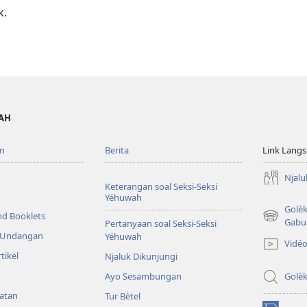
k.
WAH
n
Berita
Link Lang
Njalu
Keterangan soal Seksi-Seksi
Yéhuwah
Golè
nd Booklets
(opens
Gabu
Pertanyaan soal Seksi-Seksi
new
& Undangan
Yéhuwah
Vidé
window)
tikel
Njaluk Dikunjungi
Ayo Sesambungan
Golè
yatan
Tur Bètel