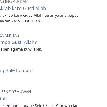
AB ING ALKITAB
krab karo Gusti Allah?
 akrab karo Gusti Allah, terus ya ana papat
akrab karo Gusti Allah.
A ALKITAB
ampa Gusti Allah?
kabèh agama kuwi apik.
ng Balé Ibadah?
I-SEKSI YÉHUWAH
dah
pertemuan ibadahé Seksi-Seksi Yéhuwah lan