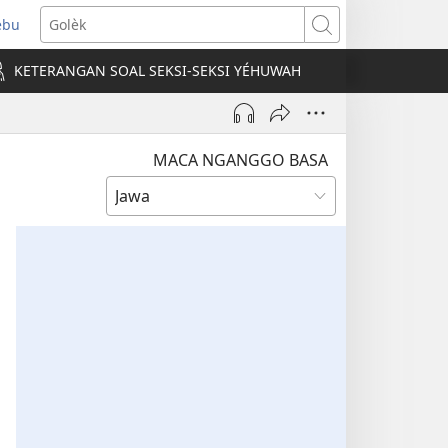
ebu
pens
Golèk
ew
KETERANGAN SOAL SEKSI-SEKSI YÉHUWAH
ndow)
MACA NGANGGO BASA