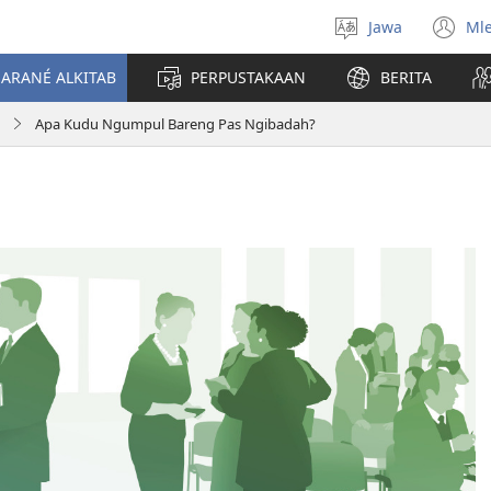
Jawa
Ml
Pilih
(o
basa
n
JARANÉ ALKITAB
PERPUSTAKAAN
BERITA
wi
Apa Kudu Ngumpul Bareng Pas Ngibadah?