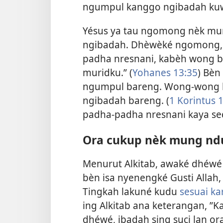
ngumpul kanggo ngibadah kuwi
Yésus ya tau ngomong nèk mu
ngibadah. Dhèwèké ngomong, 
padha nresnani, kabèh wong ba
muridku.” (
Yohanes 13:35
) Bèn
ngumpul bareng. Wong-wong ku
ngibadah bareng. (
1 Korintus 
padha-padha nresnani kaya se
Ora cukup nèk mung n
Menurut Alkitab, awaké dhéwé
bèn isa nyenengké Gusti Alla
Tingkah lakuné kudu
sesuai ka
ing Alkitab ana keterangan, ”
dhéwé, ibadah sing suci lan or