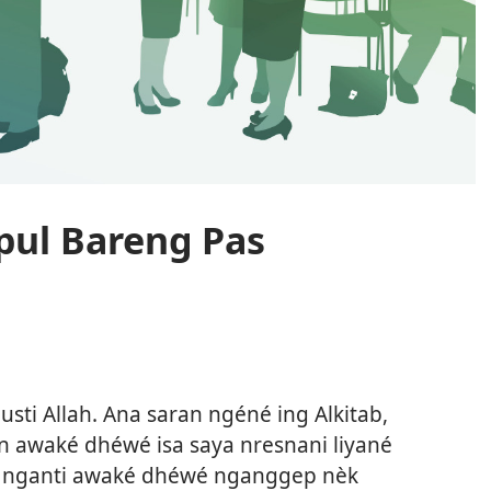
ul Bareng Pas
usti Allah. Ana saran ngéné ing Alkitab,
èn awaké dhéwé isa saya nresnani liyané
ja nganti awaké dhéwé nganggep nèk