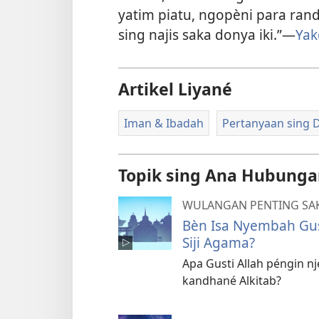
yatim piatu, ngopèni para ran
sing najis saka donya iki.”​—
Yak
Artikel Liyané
Iman & Ibadah
Pertanyaan sing D
Topik sing Ana Hubung
WULANGAN PENTING SAK
Bèn Isa Nyembah Gus
Siji Agama?
Apa Gusti Allah péngin n
kandhané Alkitab?