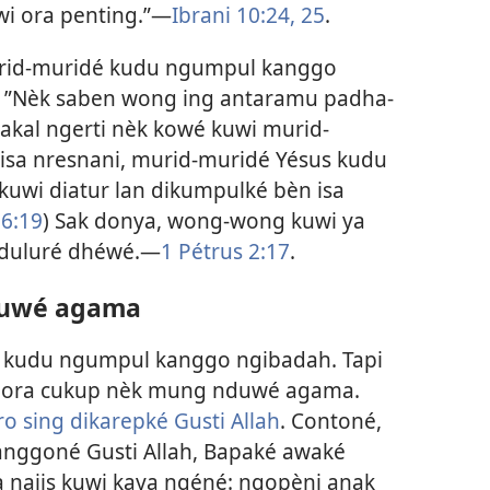
 ora penting.”​—
Ibrani 10:24, 25
.
rid-muridé kudu ngumpul kanggo
”Nèk saben wong ing antaramu padha-
kal ngerti nèk kowé kuwi murid-
 isa nresnani, murid-muridé Yésus kudu
wi diatur lan dikumpulké bèn isa
16:19
) Sak donya, wong-wong kuwi ya
duluré dhéwé.​—
1 Pétrus 2:​17
.
duwé agama
 kudu ngumpul kanggo ngibadah. Tapi
h, ora cukup nèk mung nduwé agama.
ro sing dikarepké Gusti Allah
. Contoné,
Kanggoné Gusti Allah, Bapaké awaké
a najis kuwi kaya ngéné: ngopèni anak