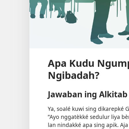
Apa Kudu Ngump
Ngibadah?
Jawaban ing Alkitab
Ya, soalé kuwi sing dikarepké G
”Ayo nggatèkké sedulur liya b
lan nindakké apa sing apik. A