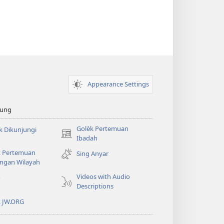
Appearance Settings
sung
Golèk Pertemuan
k Dikunjungi
(opens
Ibadah
new
k Pertemuan
Sing Anyar
window)
ngan Wilayah
Videos with Audio
o
Descriptions
k JW.ORG