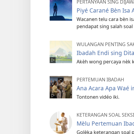
PERTANYAAN SING DIJAW
Piyé Carané Bèn Isa A
Wacanen telu cara bèn isa
pendapat sing salah soal 
WULANGAN PENTING SAK
Ibadah Endi sing Dit
Akèh wong percaya nèk 
PERTEMUAN IBADAH
Ana Acara Apa Waé i
Tontonen vidéo iki.
KETERANGAN SOAL SEKS
Mèlu Pertemuan Iba
Golèka keterangan soal 