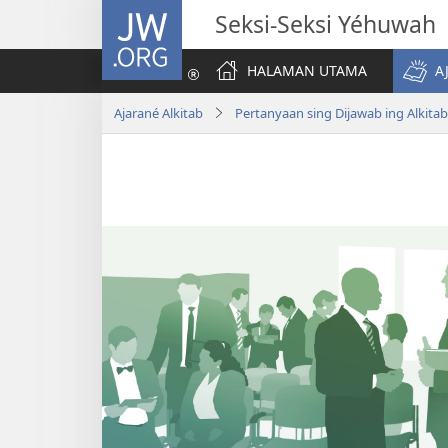
JW.ORG
Seksi-Seksi Yéhuwah
HALAMAN UTAMA
A
Ajarané Alkitab
Pertanyaan sing Dijawab ing Alkitab