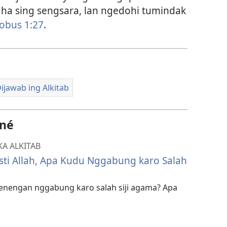
dha sing sengsara, lan ngedohi tumindak
obus 1:​27
.
ijawab ing Alkitab
ané
A ALKITAB
ti Allah, Apa Kudu Nggabung karo Salah
jenengan nggabung karo salah siji agama? Apa