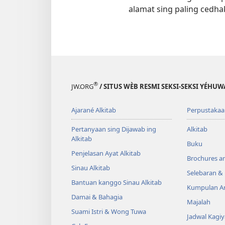
alamat sing paling cedha
®
JW.ORG
/ SITUS WÈB RESMI SEKSI-SEKSI YÉHU
Ajarané Alkitab
Perpustakaa
Pertanyaan sing Dijawab ing
Alkitab
Alkitab
Buku
Penjelasan Ayat Alkitab
Brochures a
Sinau Alkitab
Selebaran 
Bantuan kanggo Sinau Alkitab
Kumpulan Ar
Damai & Bahagia
Majalah
Suami Istri & Wong Tuwa
Jadwal Kagi