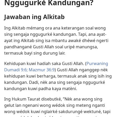
Nggugurké Kandungan?
Jawaban ing Alkitab
Ing Alkitab mémang ora ana keterangan soal wong
sing sengaja nggugurké kandungan. Tapi, ana ayat-
ayat ing Alkitab sing isa mbantu awaké dhéwé ngerti
pandhangané Gusti Allah soal uripé manungsa,
termasuk bayi sing durung lair.
Kehidupan kuwi hadiah saka Gusti Allah. (
Purwaning
Dumadi 9:6;
Mazmur 36:9
) Gusti Allah nganggep nèk
kehidupan kuwi berharga, termasuk anak sing isih ing
kandungan. Dadi, nèk ana sing sengaja nggugurké
kandungan kuwi padha kaya matèni.
Ing Hukum Taurat disebutké, ”Nèk ana wong sing
gelut lan ngenani wong wédok sing meteng nganti
wong wédok kuwi nglairké sakdurungé wektuné, tapi