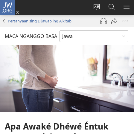
JW.ORG
Mlebu
(opens
Ganti
Golèk
KÉ
new
basa
JW.ORG
ME
Pertanyaan sing Dijawab ing Alkitab
window)
situs
MACA NGANGGO BASA
Apa Awaké Dhéwé Éntuk