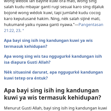
wong wédok lan bayiné kuwi ora mati, wong sing
salah kudu mbayar ganti rugi sesuai karo sing dijaluk
bojoné wong wédok kuwi, tapi jumlahé kudu cocog
karo keputusané hakim. Ning, nèk salah sijiné mati,
hukumané yaiku nyawa ganti nyawa.”​—
Pangentasan
21:22, 23
.
a
Apa bayi sing isih ing kandungan kuwi ya wis
termasuk kehidupan?
Apa wong sing wis tau nggugurké kandungan isih
isa diapura Gusti Allah?
Nèk situasiné darurat, apa nggugurké kandungan
kuwi tetep ora éntuk?
Apa bayi sing isih ing kandungan
kuwi ya wis termasuk kehidupan?
Menurut Gusti Allah, bayi sing isih ing kandungan kuwi