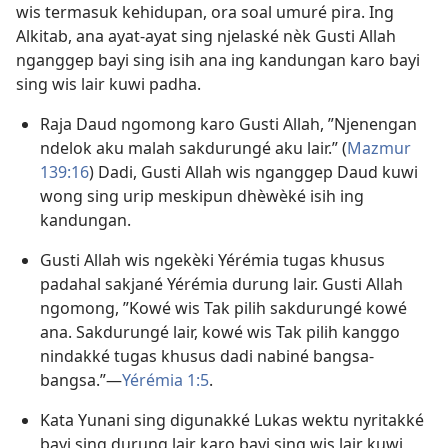
wis termasuk kehidupan, ora soal umuré pira. Ing
Alkitab, ana ayat-ayat sing njelaské nèk Gusti Allah
nganggep bayi sing isih ana ing kandungan karo bayi
sing wis lair kuwi padha.
Raja Daud ngomong karo Gusti Allah, ”Njenengan
ndelok aku malah sakdurungé aku lair.” (
Mazmur
139:16
) Dadi, Gusti Allah wis nganggep Daud kuwi
wong sing urip meskipun dhèwèké isih ing
kandungan.
Gusti Allah wis ngekèki Yérémia tugas khusus
padahal sakjané Yérémia durung lair. Gusti Allah
ngomong, ”Kowé wis Tak pilih sakdurungé kowé
ana. Sakdurungé lair, kowé wis Tak pilih kanggo
nindakké tugas khusus dadi nabiné bangsa-
bangsa.”​—
Yérémia 1:5
.
Kata Yunani sing digunakké Lukas wektu nyritakké
bayi sing durung lair karo bayi sing wis lair kuwi