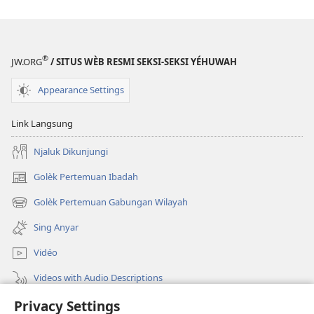
®
JW.ORG
/ SITUS WÈB RESMI SEKSI-SEKSI YÉHUWAH
Appearance Settings
Link Langsung
Njaluk Dikunjungi
Golèk Pertemuan Ibadah
(opens
new
Golèk Pertemuan Gabungan Wilayah
(opens
window)
new
Sing Anyar
window)
Vidéo
Videos with Audio Descriptions
Privacy Settings
Golèk JW.ORG