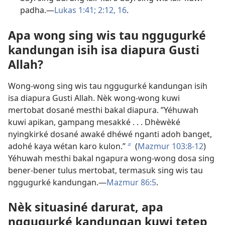
padha.​—
Lukas 1:41;
2:12,
16
.
Apa wong sing wis tau nggugurké
kandungan isih isa diapura Gusti
Allah?
Wong-wong sing wis tau nggugurké kandungan isih
isa diapura Gusti Allah. Nèk wong-wong kuwi
mertobat dosané mesthi bakal diapura. ”Yéhuwah
kuwi apikan, gampang mesakké . . . Dhèwèké
nyingkirké dosané awaké dhéwé nganti adoh banget,
adohé kaya wétan karo kulon.”
(
Mazmur 103:8-12
)
b
Yéhuwah mesthi bakal ngapura wong-wong dosa sing
bener-bener tulus mertobat, termasuk sing wis tau
nggugurké kandungan.​—
Mazmur 86:5
.
Nèk situasiné darurat, apa
nggugurké kandungan kuwi tetep