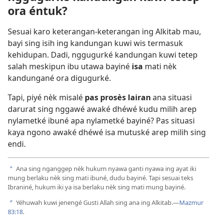
ora éntuk?
Sesuai karo keterangan-keterangan ing Alkitab mau,
bayi sing isih ing kandungan kuwi wis termasuk
kehidupan. Dadi, nggugurké kandungan kuwi tetep
salah meskipun ibu utawa bayiné
isa
mati nèk
kandungané ora digugurké.
Tapi, piyé nèk misalé
pas prosès lairan
ana situasi
darurat sing nggawé awaké dhéwé kudu milih arep
nylametké ibuné apa nylametké bayiné? Pas situasi
kaya ngono awaké dhéwé isa mutuské arep milih sing
endi.
Ana sing nganggep nèk hukum nyawa ganti nyawa ing ayat iki
a
mung berlaku nèk sing mati ibuné, dudu bayiné. Tapi sesuai teks
Ibraniné, hukum iki ya isa berlaku nèk sing mati mung bayiné.
Yéhuwah kuwi jenengé Gusti Allah sing ana ing Alkitab.​—
Mazmur
b
83:18
.