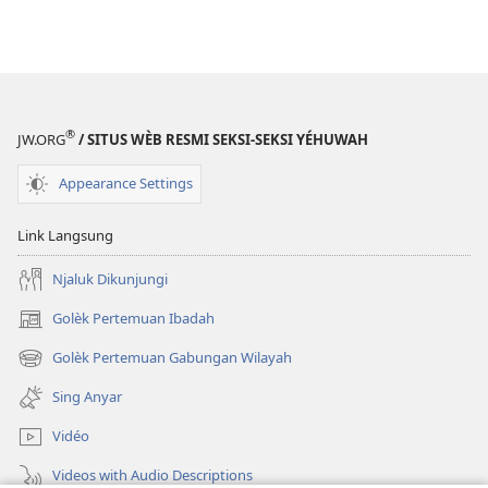
®
JW.ORG
/ SITUS WÈB RESMI SEKSI-SEKSI YÉHUWAH
Appearance Settings
Link Langsung
Njaluk Dikunjungi
Golèk Pertemuan Ibadah
(opens
new
Golèk Pertemuan Gabungan Wilayah
(opens
window)
new
Sing Anyar
window)
Vidéo
Videos with Audio Descriptions