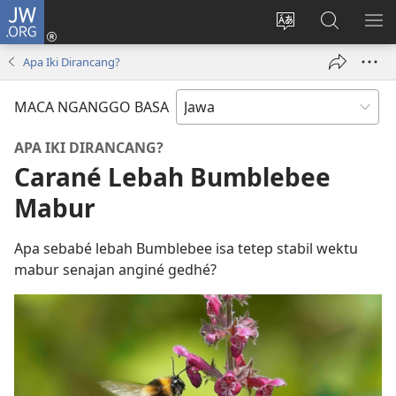
JW.ORG
Mlebu
(opens
Ganti
Golèk
KÉ
new
basa
JW.ORG
ME
Apa Iki Dirancang?
window)
situs
MACA NGANGGO BASA
APA IKI DIRANCANG?
Carané Lebah Bumblebee
Mabur
Apa sebabé lebah Bumblebee isa tetep stabil wektu
mabur senajan anginé gedhé?