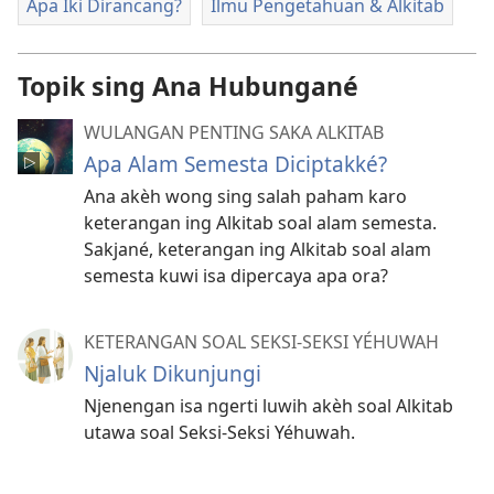
Apa Iki Dirancang?
Ilmu Pengetahuan & Alkitab
Topik sing Ana Hubungané
WULANGAN PENTING SAKA ALKITAB
Apa Alam Semesta Diciptakké?
Ana akèh wong sing salah paham karo
keterangan ing Alkitab soal alam semesta.
Sakjané, keterangan ing Alkitab soal alam
semesta kuwi isa dipercaya apa ora?
KETERANGAN SOAL SEKSI-SEKSI YÉHUWAH
Njaluk Dikunjungi
Njenengan isa ngerti luwih akèh soal Alkitab
utawa soal Seksi-Seksi Yéhuwah.