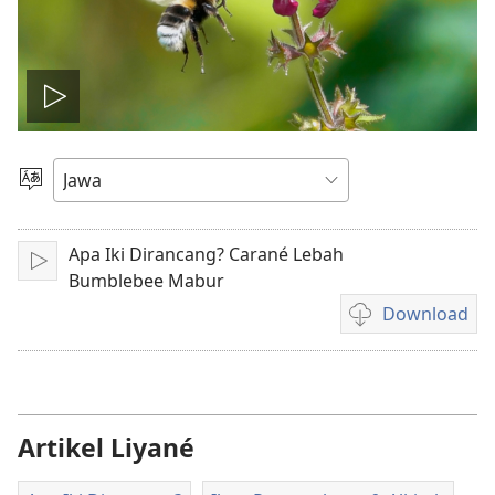
Play
video
Pilih
Basa
Apa Iki Dirancang? Carané Lebah
Puter
Bumblebee Mabur
Download
Pilihan
kanggo
download
rekaman
video
Artikel Liyané