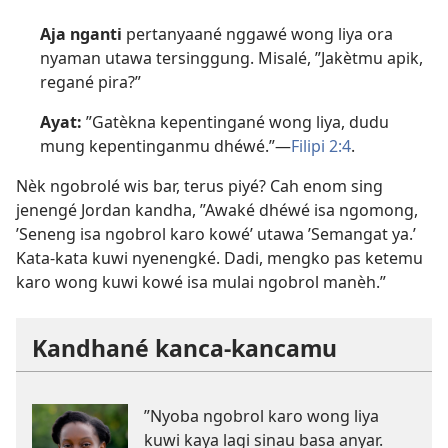
Aja nganti
pertanyaané nggawé wong liya ora
nyaman utawa tersinggung. Misalé, ”Jakètmu apik,
regané pira?”
Ayat:
”Gatèkna kepentingané wong liya, dudu
mung kepentinganmu dhéwé.”—
Filipi 2:4
.
Nèk ngobrolé wis bar, terus piyé? Cah enom sing
jenengé Jordan kandha, ”Awaké dhéwé isa ngomong,
’Seneng isa ngobrol karo kowé’ utawa ’Semangat ya.’
Kata-kata kuwi nyenengké. Dadi, mengko pas ketemu
karo wong kuwi kowé isa mulai ngobrol manèh.”
Kandhané kanca-kancamu
”Nyoba ngobrol karo wong liya
kuwi kaya lagi sinau basa anyar.