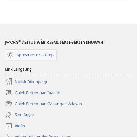
®
JW.ORG
/ SITUS WÈB RESMI SEKSI-SEKSI YÉHUWAH
Appearance Settings
Link Langsung
Njaluk Dikunjungi
Golèk Pertemuan Ibadah
(opens
new
Golèk Pertemuan Gabungan Wilayah
(opens
window)
new
Sing Anyar
window)
Vidéo
Videos with Audio Descriptions