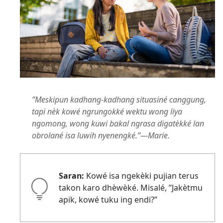
”Meskipun kadhang-kadhang situasiné canggung,
tapi nèk kowé ngrungokké wektu wong liya
ngomong, wong kuwi bakal ngrasa digatèkké lan
obrolané isa luwih nyenengké.”—Marie.
Saran:
Kowé isa ngekèki pujian terus
takon karo dhèwèké. Misalé, ”Jakètmu
apik, kowé tuku ing endi?”