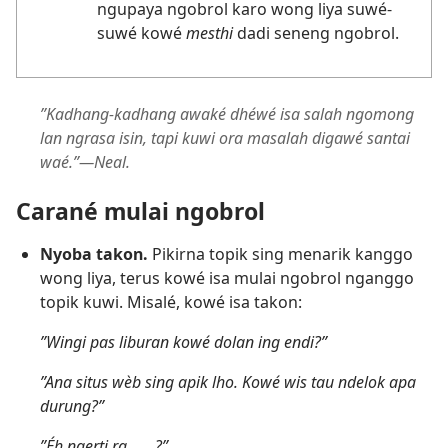
ngupaya ngobrol karo wong liya suwé-
suwé kowé
mesthi
dadi seneng ngobrol.
”Kadhang-kadhang awaké dhéwé isa salah ngomong
lan ngrasa isin, tapi kuwi ora masalah digawé santai
waé.”—Neal.
Carané mulai ngobrol
Nyoba takon.
Pikirna topik sing menarik kanggo
wong liya, terus kowé isa mulai ngobrol nganggo
topik kuwi. Misalé, kowé isa takon:
”Wingi pas liburan kowé dolan ing endi?”
”Ana situs wèb sing apik lho. Kowé wis tau ndelok apa
durung?”
”Éh ngerti ra . . . ?”