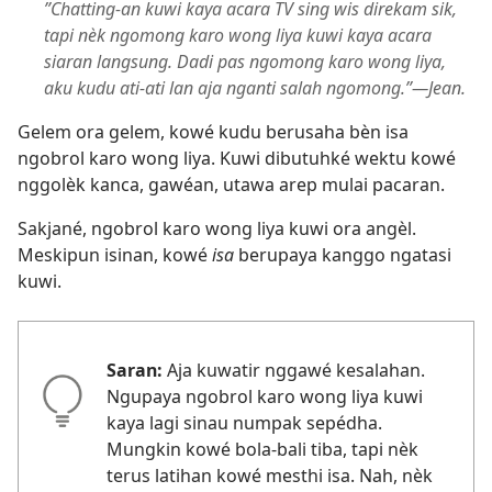
”Chatting-an kuwi kaya acara TV sing wis direkam sik,
tapi nèk ngomong karo wong liya kuwi kaya acara
siaran langsung. Dadi pas ngomong karo wong liya,
aku kudu ati-ati lan aja nganti salah ngomong.”—Jean.
Gelem ora gelem, kowé kudu berusaha bèn isa
ngobrol karo wong liya. Kuwi dibutuhké wektu kowé
nggolèk kanca, gawéan, utawa arep mulai pacaran.
Sakjané, ngobrol karo wong liya kuwi ora angèl.
Meskipun isinan, kowé
isa
berupaya kanggo ngatasi
kuwi.
Saran:
Aja kuwatir nggawé kesalahan.
Ngupaya ngobrol karo wong liya kuwi
kaya lagi sinau numpak sepédha.
Mungkin kowé bola-bali tiba, tapi nèk
terus latihan kowé mesthi isa. Nah, nèk