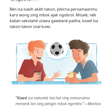
Bèn isa luwih akèh takon, pikirna persamaanmu
karo wong sing mbok ajak ngobrol. Misalé, nèk
kalian sekolahé utawa gawéané padha, kowé isa
takon-takon soal kuwi.
”Kowé
isa nakonké hal-hal sing menurutmu
menarik lan sing péngin mbok ngertèni.”—Maritza.