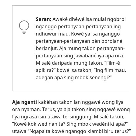
Saran:
Awaké dhéwé isa mulai ngobrol
nganggo pertanyaan-pertanyaan ing
ndhuwur mau. Kowé ya isa nganggo
pertanyaan-pertanyaan bèn obrolané
berlanjut. Aja mung takon pertanyaan-
pertanyaan sing jawabané iya apa ora.
Misalé daripada mung takon, ”Film-é
apik ra?” kowé isa takon, ”Ing film mau,
adegan apa sing mbok senengi?”
Aja nganti
kakèhan takon lan nggawé wong liya
ora nyaman. Terus, ya aja takon sing nggawé wong
liya ngrasa isin utawa tersinggung. Misalé takon,
”Kowé kok wedinan ta? Sing mbok wedèni ki apa?”
utawa ”Ngapa ta kowé nganggo klambi biru terus?”