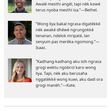
Awalé mesthi angèl, tapi nèk kowé
terus nyoba mesthi isa.”—Bethel.
”Wong liya bakal ngrasa digatèkké
nèk awaké dhéwé ngrungokké
tenanan, ndelok mripaté, lan
senyum pas meréka ngomong.”—
Isaac.
”Kadhang-kadhang aku isih ngrasa
grogi wektu ngobrol karo wong
liya. Tapi, nèk aku berusaha
nggatèkké wong kuwi, aku dadi ora
grogi manèh.”—Kate.