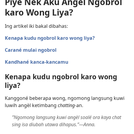
Piyé Nèk Aku Angèl Ngobrol
karo Wong Liya?
Ing artikel iki bakal dibahas:
Kenapa kudu ngobrol karo wong liya?
Carané mulai ngobrol
Kandhané kanca-kancamu
Kenapa kudu ngobrol karo wong
liya?
Kanggoné beberapa wong, ngomong langsung kuwi
luwih angèl ketimbang
chatting-
an.
”Ngomong langsung kuwi angèl soalé ora kaya chat
sing isa diubah utawa dihapus.”—Anna.