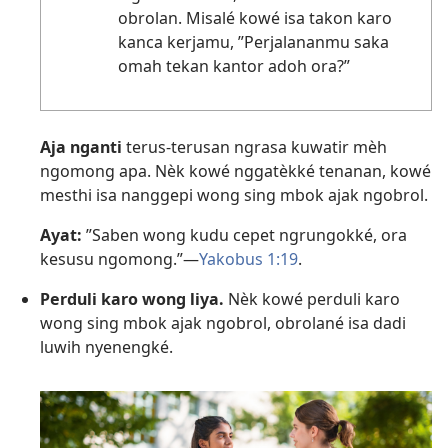
obrolan. Misalé kowé isa takon karo
kanca kerjamu, ”Perjalananmu saka
omah tekan kantor adoh ora?”
Aja nganti
terus-terusan ngrasa kuwatir mèh
ngomong apa. Nèk kowé nggatèkké tenanan, kowé
mesthi isa nanggepi wong sing mbok ajak ngobrol.
Ayat:
”Saben wong kudu cepet ngrungokké, ora
kesusu ngomong.”—
Yakobus 1:19
.
Perduli karo wong liya.
Nèk kowé perduli karo
wong sing mbok ajak ngobrol, obrolané isa dadi
luwih nyenengké.