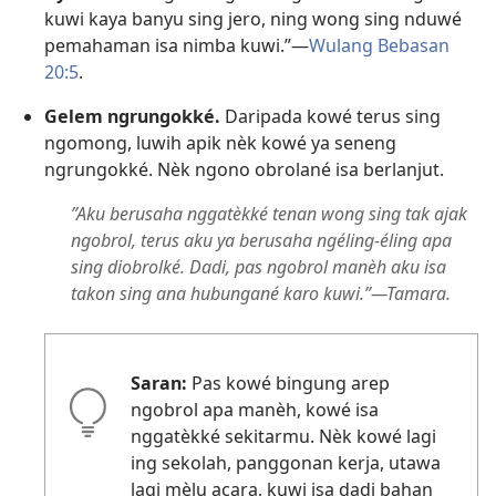
kuwi kaya banyu sing jero, ning wong sing nduwé
pemahaman isa nimba kuwi.”—
Wulang Bebasan
20:5
.
Gelem ngrungokké.
Daripada kowé terus sing
ngomong, luwih apik nèk kowé ya seneng
ngrungokké. Nèk ngono obrolané isa berlanjut.
”Aku berusaha nggatèkké tenan wong sing tak ajak
ngobrol, terus aku ya berusaha ngéling-éling apa
sing diobrolké. Dadi, pas ngobrol manèh aku isa
takon sing ana hubungané karo kuwi.”—Tamara.
Saran:
Pas kowé bingung arep
ngobrol apa manèh, kowé isa
nggatèkké sekitarmu. Nèk kowé lagi
ing sekolah, panggonan kerja, utawa
lagi mèlu acara, kuwi isa dadi bahan