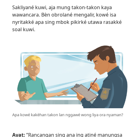
Sakliyané kuwi, aja mung takon-takon kaya
wawancara. Bèn obrolané mengalir, kowé isa
nyritakké apa sing mbok pikirké utawa rasakké
soal kuwi.
Apa kowé kakèhan takon lan nggawé wong liya ora nyaman?
Ayat:
”Rancangan sing ana ing atiné manungsa