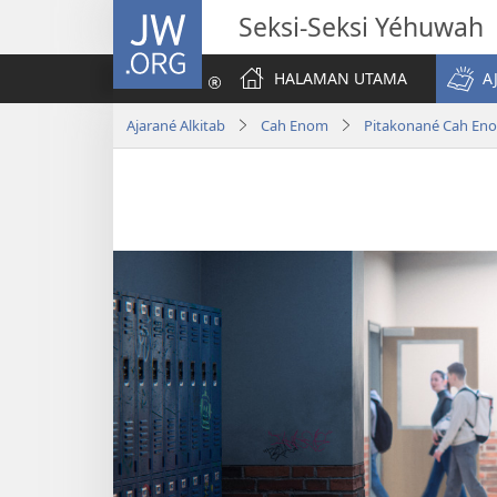
JW.ORG
Seksi-Seksi Yéhuwah
HALAMAN UTAMA
A
Ajarané Alkitab
Cah Enom
Pitakonané Cah En