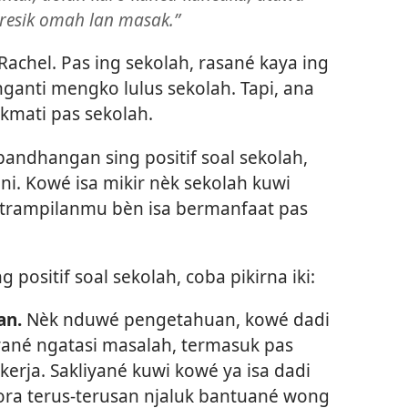
resik omah lan masak.”
achel. Pas ing sekolah, rasané kaya ing
ganti mengko lulus sekolah. Tapi, ana
kmati pas sekolah.
ndhangan sing positif soal sekolah,
i. Kowé isa mikir nèk sekolah kuwi
trampilanmu bèn isa bermanfaat pas
positif soal sekolah, coba pikirna iki:
an.
Nèk nduwé pengetahuan, kowé dadi
rané ngatasi masalah, termasuk pas
kerja. Sakliyané kuwi kowé ya isa dadi
ora terus-terusan njaluk bantuané wong