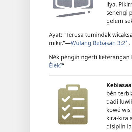
liya. Piki
senengi p
gelem sek
Ayat: ”Terusa tumindak wica
mikir.”—
Wulang Bebasan 3:21
.
Nèk péngin ngerti keterangan l
Èlèk?
”
Kebiasaa
bèn terbi
dadi luwi
kowé wis 
kira-kira
disiplin 