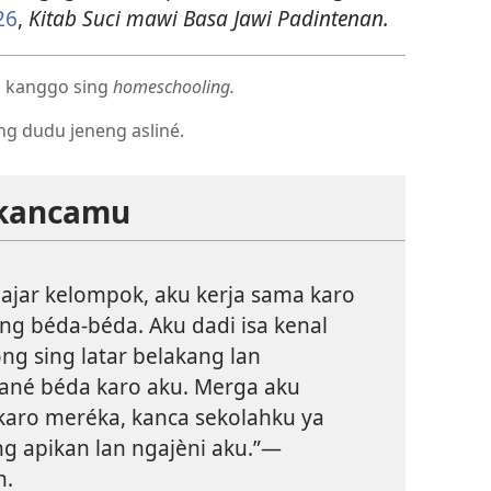
26
,
Kitab Suci mawi Basa Jawi Padintenan.
og kanggo sing
homeschooling.
ing dudu jeneng asliné.
-kancamu
lajar kelompok, aku kerja sama karo
ng béda-béda. Aku dadi isa kenal
ng sing latar belakang lan
ané béda karo aku. Merga aku
karo meréka, kanca sekolahku ya
ng apikan lan ngajèni aku.”—
n.