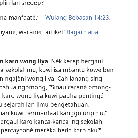
plin lan sregep?’
 ana manfaaté.”—
Wulang Bebasan 14:23
.
iyané, wacanen artikel ”
Bagaimana
 karo wong liya.
Nèk kerep bergaul
ca sekolahmu, kuwi isa mbantu kowé bèn
an ngajèni wong liya. Cah lanang sing
Joshua ngomong, ”Sinau carané omong-
karo wong liya kuwi padha pentingé
u sejarah lan ilmu pengetahuan.
n kuwi bermanfaat kanggo uripmu.”
 bergaul karo kanca-kanca ing sekolah,
epercayaané meréka béda karo aku?’