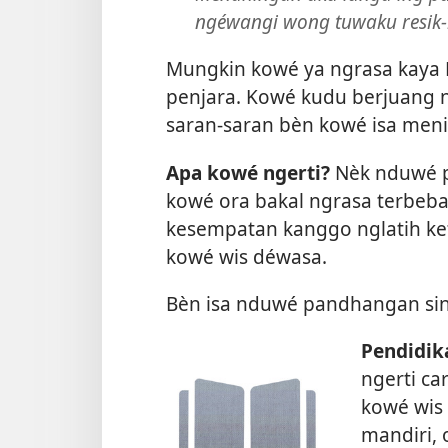
ngéwangi wong tuwaku resik-
Mungkin kowé ya ngrasa kaya R
penjara. Kowé kudu berjuang n
saran-saran bèn kowé isa meni
Apa kowé ngerti?
Nèk nduwé pa
kowé ora bakal ngrasa terbeban
kesempatan kanggo nglatih ke
kowé wis déwasa.
Bèn isa nduwé pandhangan sing 
Pendidik
ngerti ca
kowé wis 
mandiri, 