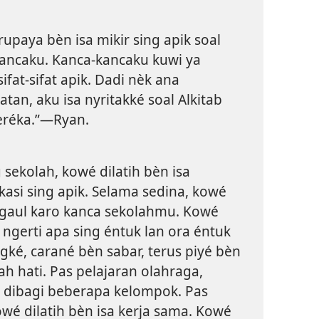
rupaya bèn isa mikir sing apik soal
ancaku. Kanca-kancaku kuwi ya
ifat-sifat apik. Dadi nèk ana
tan, aku isa nyritakké soal Alkitab
eréka.”—Ryan.
g sekolah, kowé dilatih bèn isa
asi sing apik. Selama sedina, kowé
gaul karo kanca sekolahmu. Kowé
a ngerti apa sing éntuk lan ora éntuk
ké, carané bèn sabar, terus piyé bèn
ah hati. Pas pelajaran olahraga,
 dibagi beberapa kelompok. Pas
owé dilatih bèn isa kerja sama. Kowé