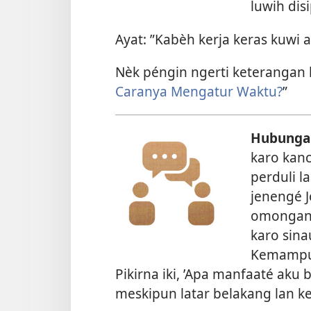
luwih disi
Ayat: ”Kabèh kerja keras kuwi
Nèk péngin ngerti keterangan l
Caranya Mengatur Waktu?
”
Hubungan
karo kan
perduli l
jenengé 
omongan 
karo sina
Kemampua
Pikirna iki, ’Apa manfaaté aku
meskipun latar belakang lan k