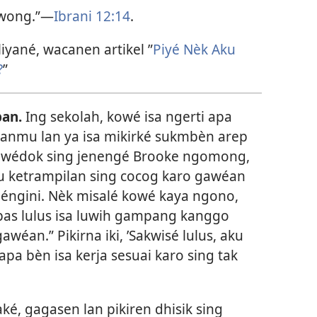
 wong.”—
Ibrani 12:14
.
iyané, wacanen artikel ”
Piyé Nèk Aku
?
”
an.
Ing sekolah, kowé isa ngerti apa
lanmu lan ya isa mikirké sukmbèn arep
h wédok sing jenengé Brooke ngomong,
u ketrampilan sing cocog karo gawéan
péngini. Nèk misalé kowé kaya ngono,
as lulus isa luwih gampang kanggo
awéan.” Pikirna iki, ’Sakwisé lulus, aku
pa bèn isa kerja sesuai karo sing tak
ké, gagasen lan pikiren dhisik sing