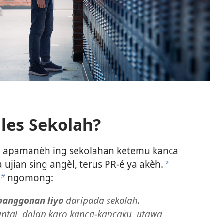
les Sekolah?
, apamanèh ing sekolahan ketemu kanca
a ujian sing angèl, terus PR-é ya akèh.
a
ngomong:
b
panggonan liya
daripada sekolah.
ntai, dolan karo kanca-kancaku, utawa