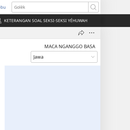
ebu
pens
Golèk
ew
KETERANGAN SOAL SEKSI-SEKSI YÉHUWAH
ndow)
MACA NGANGGO BASA