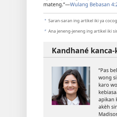
mateng.”—
Wulang Bebasan 4:
Saran-saran ing artikel iki ya coc
a
Ana jeneng-jeneng ing artikel iki s
b
Kandhané kanca
”Pas be
wong si
karo wo
kebiasa
apikan 
akèh si
Madiso