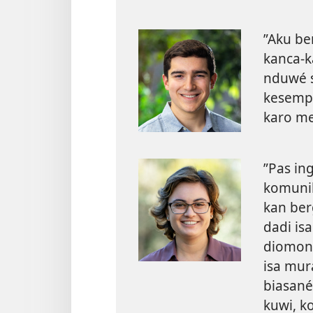
”Aku be
kanca-k
nduwé s
kesempa
karo m
”Pas in
komunik
kan ber
dadi is
diomong
isa mur
biasané
kuwi, k