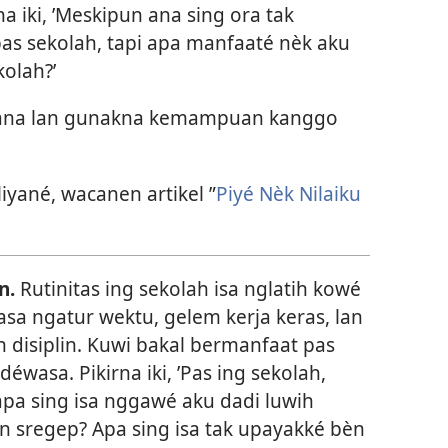
rna iki, ’Meskipun ana sing ora tak
as sekolah, tapi apa manfaaté nèk aku
olah?’
ksana lan gunakna kemampuan kanggo
iyané, wacanen artikel ”
Piyé Nèk Nilaiku
n.
Rutinitas ing sekolah isa nglatih kowé
asa ngatur wektu, gelem kerja keras, lan
h disiplin. Kuwi bakal bermanfaat pas
déwasa. Pikirna iki, ’Pas ing sekolah,
 apa sing isa nggawé aku dadi luwih
lan sregep? Apa sing isa tak upayakké bèn