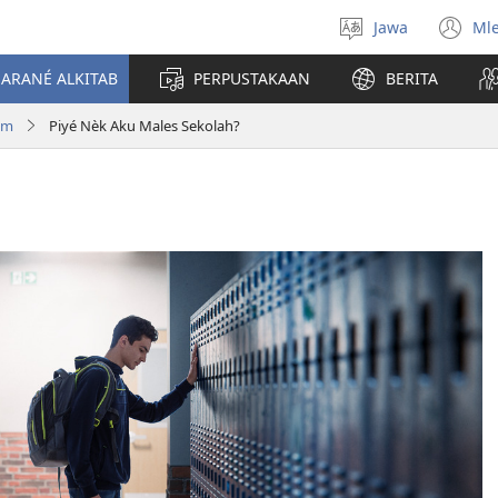
Jawa
Ml
Pilih
(o
basa
n
JARANÉ ALKITAB
PERPUSTAKAAN
BERITA
wi
om
Piyé Nèk Aku Males Sekolah?