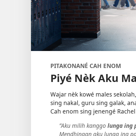
PITAKONANÉ CAH ENOM
Piyé Nèk Aku Ma
Wajar nèk kowé males sekolah
sing nakal, guru sing galak, an
Cah enom sing jenengé Rachel
”Aku milih kanggo
lunga ing 
Mendhingan aku lunga ing pa