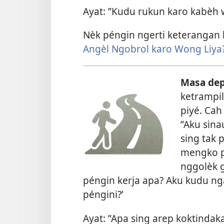
Ayat: ”Kudu rukun karo kabèh
Nèk péngin ngerti keterangan l
Angèl Ngobrol karo Wong Liya
Masa dep
ketrampi
piyé. Ca
”Aku sina
sing tak 
mengko p
nggolèk g
péngin kerja apa? Aku kudu nga
péngini?’
Ayat: ”Apa sing arep koktindaka